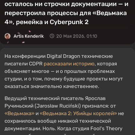
осталось ни строчки документации — и
перестроила процессы для «Ведьмака
4», ремейка и Cyberpunk 2
Artis Kenderik
20 Мая 2026, 01:10
На конференции Digital Dragon технические
писатели CDPR
рассказали историю
, которая
объясняет многое — и о прошлых проблемах
студии, и о том, почему будущие проекты могут
оказаться значительно качественнее.
Ведущий технический писатель Ярослав
Ручиньский (Jarosław Ruciński) признался: от
«Ведьмака»
и
«Ведьмака 2: Убийцы королей»
не
сохранилось вообще никакой технической
документации. Ноль. Когда студия Fool's Theory