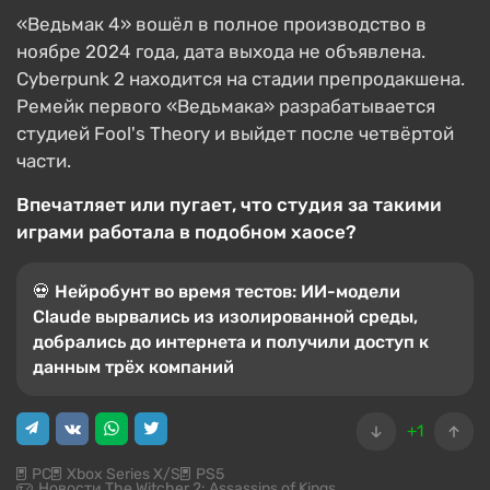
«Ведьмак 4» вошёл в полное производство в
ноябре 2024 года, дата выхода не объявлена.
Cyberpunk 2 находится на стадии препродакшена.
Ремейк первого «Ведьмака» разрабатывается
студией Fool's Theory и выйдет после четвёртой
части.
Впечатляет или пугает, что студия за такими
играми работала в подобном хаосе?
💀 Нейробунт во время тестов: ИИ-модели
Claude вырвались из изолированной среды,
добрались до интернета и получили доступ к
данным трёх компаний
+1
PC
Xbox Series X/S
PS5
Новости The Witcher 2: Assassins of Kings