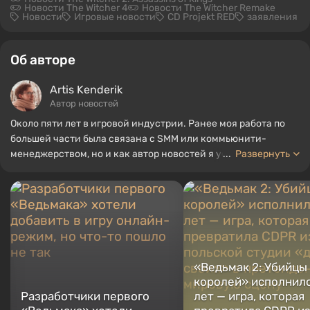
Новости The Witcher 4
Новости The Witcher Remake
Новости
Игровые новости
CD Projekt RED
заявления
Об авторе
Artis Kenderik
Автор новостей
Около пяти лет в игровой индустрии. Ранее моя работа по
большей части была связана с SMM или коммьюнити-
менеджерством, но и как автор новостей я успел
...
Развернуть
поработать, собирая гайды и топы для портала WePlay.
«Ведьмак 2: Убийцы
королей» исполнило
Разработчики первого
лет — игра, которая