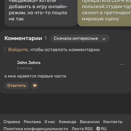
«Ведьмака» хотели
превратила CDPR и
добавить в игру онлайн-
польской студии «д
режим, но что-то пошло
своих» в претенден
не так
мировую сцену
Комментарии
1
Войдите
, чтобы оставлять комментарии
John Johns
2 месяца
а мне нравятся первые части
Ответить
Справка
Реклама
О нас
Команда
Вакансии
Контакты
Политика конфиденциальности
Лента RSS
RU