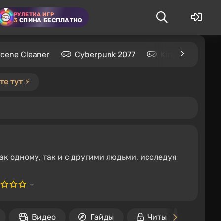
РУЛЕТКА ИГР
3
СПИНА БЕСПЛАТНО
Scene Cleaner
Cyberpunk 2077
Kingdom Come: 
е тут ⚡️
к одному, так и с другими людьми, исследуя
Видео
Гайды
Читы
Стат