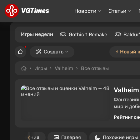
Новости
Статьи
Игры недели
Gothic 1 Remake
Baldur
Создать
⚡️ Новый 
Игры
Valheim
Все отзывы
Valheim
Фэнтезийн
мир и добы
Рейтинг о
Требования
Галерея
Похожие игры