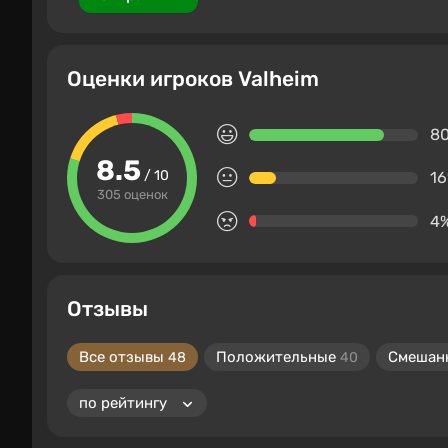
Оценки игроков Valheim
8
8.5
/ 10
1
305 оценок
4
Отзывы
Все отзывы
Положительные
Смешан
48
40