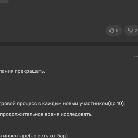
5
2
елания прекращать.
гровой процесс с каждым новым участником(до 10);
о продолжительное время исследовать.
 в инвентаре(но есть хотбар)