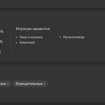
Игрокам нравится
0%
Звук и музыка
Мультиплеер
6%
Геймплей
%
ные
Отрицательные
6
2