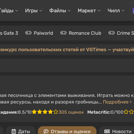
Гайды
Игры
Файлы
Маркет
Чилл
's Gate 3
Palworld
Romance Club
Crime 
конкурс пользовательских статей от VGTimes — участвуйт
ая песочница с элементами выживания. Играть можно ка
вая ресурсы, находя и разоряя гробницы...
Подробнее
жидания:
8.5/10
305 оценок
Metacritic:
0/100
Даты
Отзывы и оценки
Новости