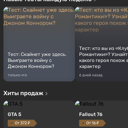
Тест: кто вы из «Клу
Тест: Скайнет уже здесь.
Романтики»? Узнайте
Выиграете войну с
какого героя похож 
Джоном Коннором?
характер
только что
6 дней назад
Хиты продаж
GTA 5
Fallout 76
От 372 ₽
От 16 ₽