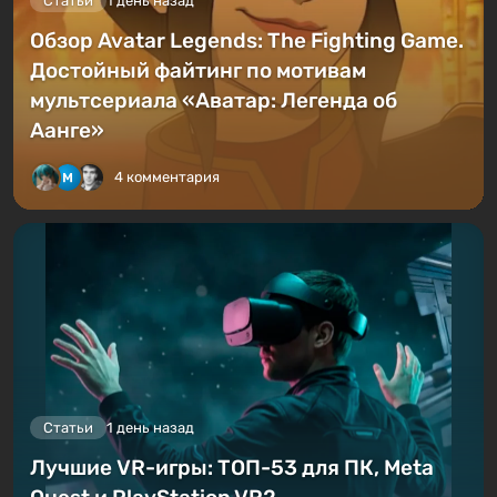
Статьи
1 день назад
Обзор Avatar Legends: The Fighting Game.
Достойный файтинг по мотивам
мультсериала «Аватар: Легенда об
Аанге»
4 комментария
Статьи
1 день назад
Лучшие VR-игры: ТОП-53 для ПК, Meta