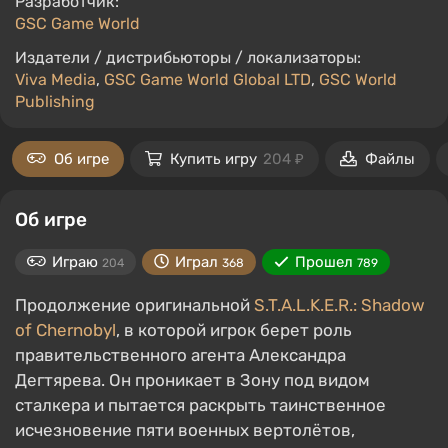
Разработчик:
GSC Game World
Издатели / дистрибьюторы / локализаторы:
Viva Media
,
GSC Game World Global LTD
,
GSC World
Publishing
Об игре
Купить игру
204 ₽
Файлы
Об игре
Играю
Играл
Прошел
204
368
789
Продолжение оригинальной
S.T.A.L.K.E.R.: Shadow
of Chernobyl
, в которой игрок берет роль
правительственного агента Александра
Дегтярева. Он проникает в Зону под видом
сталкера и пытается раскрыть таинственное
исчезновение пяти военных вертолётов,