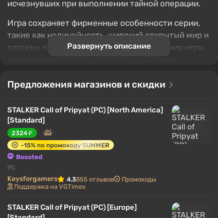
исчезнувших при выполнении тайной операции.
Игра сохраняет фирменные особенности серии,
такие как нелинейность, широкий открытый мир и
Развернуть описание
систему «Живая зона», которая делает мир игры
динамичным и непредсказуемым. Помимо
основной сюжетной линии, в игре множество
побочных заданий, позволяющие глубже
Предложения магазинов и скидки
погрузиться в жизнь зоны и её обитателей.
STALKER Call of Pripyat (PC) [North America]
В S.T.A.L.K.E.R.: Call of Pripyat улучшена графика по
[Standard]
сравнению с предыдущими частями, а система
2324 ₽
искусственного интеллекта доработана, что
-15% по промокоду SUMMER
делает поведение NPC и мутантов еще более
Boosted
реалистичным. Также игрокам доступен широкий
PC
арсенал оружия и снаряжения, который можно
Keysforgamers
4.3
855 отзывов
Промокоды
Поддержка на VGTimes
модифицировать и улучшать.
STALKER Call of Pripyat (PC) [Europe]
[Standard]