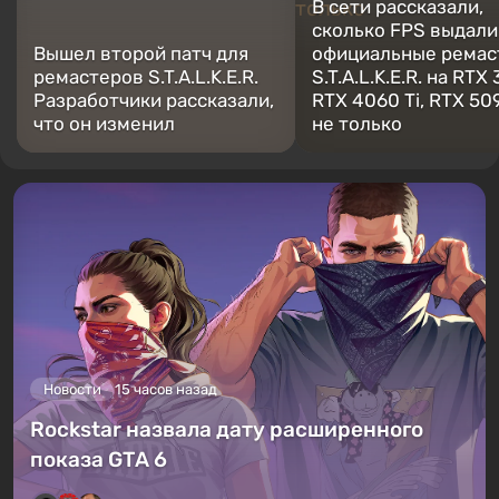
В сети рассказали,
сколько FPS выдали
Вышел второй патч для
официальные ремас
ремастеров S.T.A.L.K.E.R.
S.T.A.L.K.E.R. на RTX
Разработчики рассказали,
RTX 4060 Ti, RTX 50
что он изменил
не только
Новости
15 часов назад
Rockstar назвала дату расширенного
показа GTA 6