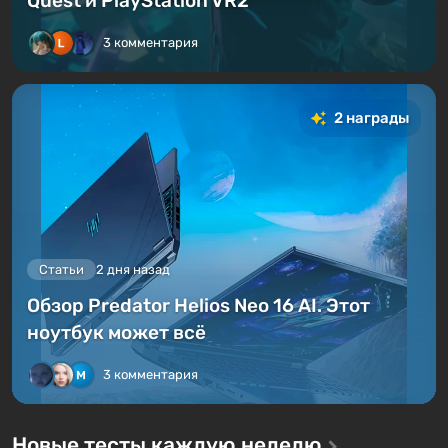
Quest и PlayStation VR2
3 комментария
2 награды
Статьи
2 дня назад
Обзор Predator Helios Neo 16 AI. Этот
ноутбук может всё
3 комментария
Новые тесты каждую неделю