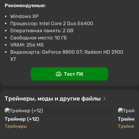
S.T.A.L.K.E.R.: Call of Pripyat EN/DE/FR/IT
Рекомендуемые:
Global (Global) [GOG]
Windows XP
743 ₽
Процессор: Intel Core 2 Duo E6400
PC
Оперативная память: 2 GB
Gamivo
1.4
18 отзывов
Свободное место: 10 ГБ
S.T.A.L.K.E.R.: Call of Pripyat (Steam key)
VRAM: 256 МБ
Видеокарта: GeForce 8800 GT; Radeon HD 2900
1629 ₽
XT
PC
Indiegala
1.5
Тест ПК
Трейнеры, моды и другие файлы
Трейнер (+12)
Трейнер 
Трейнеры
Трейнер