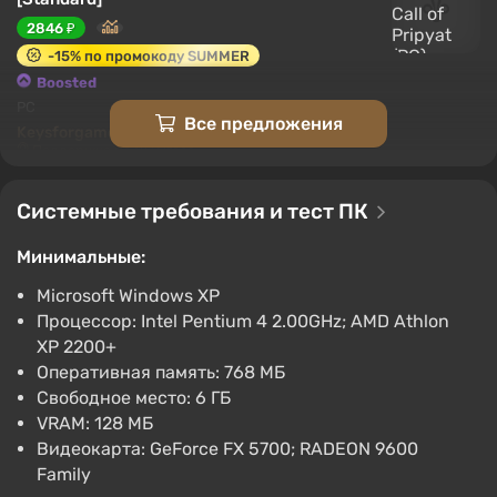
2846 ₽
-15% по промокоду SUMMER
Boosted
PC
Все предложения
Keysforgamers
4.3
855 отзывов
Промокоды
Поддержка на VGTimes
S.T.A.L.K.E.R.: Call of Pripyat
Системные требования и тест ПК
EN/DE/FR/IT/RU Global (Global) [Steam]
204 ₽
Минимальные:
PC
Microsoft Windows XP
Gamivo
1.4
18 отзывов
Процессор: Intel Pentium 4 2.00GHz; AMD Athlon
XP 2200+
S.T.A.L.K.E.R.: Call of Pripyat
Оперативная память: 768 МБ
EN/DE/FR/IT/RU/ES EU (EU) [Steam]
Свободное место: 6 ГБ
204 ₽
VRAM: 128 МБ
PC
Видеокарта: GeForce FX 5700; RADEON 9600
Gamivo
1.4
18 отзывов
Family