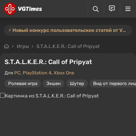
⚡️ Новый конкурс пользовательских статей от VGTimes — участвуйте тут ⚡️
Игры
S.T.A.L.K.E.R.: Call of Pripyat
S.T.A.L.K.E.R.: Call of Pripyat
Для
PC
,
PlayStation 4
,
Xbox One
Ролевая игра
Экшен
Шутер
Вид от первого ли