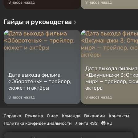
8 часов назад
9 часов назад
Гайды и руководства
Дата выхода фильма
Дата выхода фильма
«Джуманджи 3: Отк
«Оборотень» — трейлер,
мир» — трейлер, сю
сюжет и актёры
актёры
8 часов назад
8 часов назад
Справка
Реклама
О нас
Команда
Вакансии
Контакты
Политика конфиденциальности
Лента RSS
RU
© 2011 - 2026 VGTimes