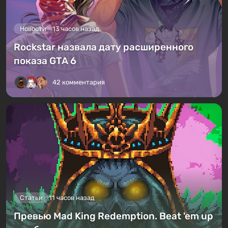
Новости
13 часов назад
Rockstar назвала дату расширенного
показа GTA 6
42 комментария
Статьи
11 часов назад
Превью Mad King Redemption. Beat 'em up