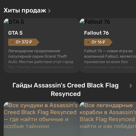
Хиты продаж
GTA 5
Fallout 76
От 372 ₽
От 16 ₽
Легендарное продолжение
Fallout 76 — новая игра во
популярной серии Grand Theft
вселенной Fallout, являетс
Auto. Местом действия стал город
приквелом ко всем без
Лос-Сантос, полюбившийся ещё в
исключения частям серии.
Grand Theft Auto: San Andreas .
События начинаются с Уб
Впервые игра расскажет историю
76, первого среди построе
сразу трех персонажей: Майкла,
Гайды Assassin's Creed Black Flag
Оно же, по задумке специа
Тревора и Франклина, между
Vault-Tec, должно открыть
Resynced
которыми вы сможете
первым после того, как на
переключаться в любое время.
Америку упадут ядерные б
Жанр и...
Место действия Fallout...