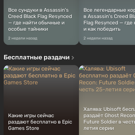
Все сундуки в Assassin's
Все легендарные ко
Creed Black Flag Resynced
в Assassin's Creed Bl
— где найти обычные и
Flag Resynced — где
особые тайники
и как победить
2 недели назад
2 недели назад
Бесплатные раздачи
Халява: Ubisoft бес
Какие игры сейчас
раздаёт Ghost Recon
раздают бесплатно в Epic
Future Soldier в чест
Games Store
летия серии