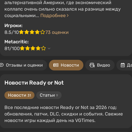
альтернативной Америки, где экономический
коллапс очень сильно сказался на разнице между
социальными...
Подробнее
Игроки:
8.5/10
73 оценки
Metacritic:
81/100
Отзывы и оценки
Новости
Видео
Д
Новости Ready or Not
Новости
Статьи
31
9
Все последние новости Ready or Not за 2026 год:
обновления, патчи, DLC, скидки и события. Свежие
новости игры каждый день на VGTimes.