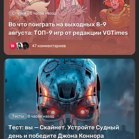
Статьи
5 часов назад
Во что поиграть на выходных 8-9
августа: ТОП-9 игр от редакции VGTimes
47 комментариев
Тесты
8 часов назад
Тест: вы — Скайнет. Устройте Судный
день и победите Джона Коннора