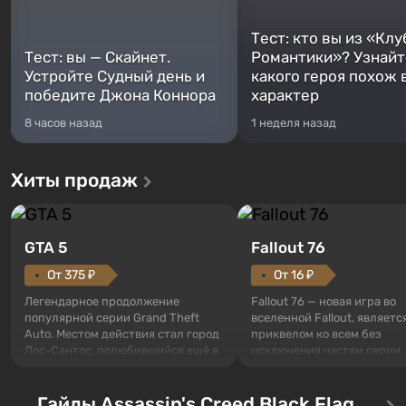
Тест: кто вы из «Клу
Тест: вы — Скайнет.
Романтики»? Узнайте
Устройте Судный день и
какого героя похож 
победите Джона Коннора
характер
8 часов назад
1 неделя назад
Хиты продаж
GTA 5
Fallout 76
От 375 ₽
От 16 ₽
Легендарное продолжение
Fallout 76 — новая игра во
популярной серии Grand Theft
вселенной Fallout, являетс
Auto. Местом действия стал город
приквелом ко всем без
Лос-Сантос, полюбившийся ещё в
исключения частям серии.
Grand Theft Auto: San Andreas .
События начинаются с Уб
Впервые игра расскажет историю
76, первого среди построе
сразу трех персонажей: Майкла,
Гайды Assassin's Creed Black Flag
Оно же, по задумке специа