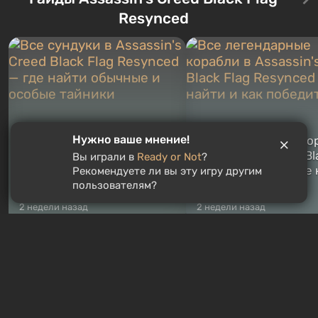
Тревора и Франклина, между
Vault-Tec, должно открыть
Resynced
которыми вы сможете
первым после того, как на
переключаться в любое время.
Америку упадут ядерные б
Жанр и...
Место действия Fallout...
Нужно ваше мнение!
Все сундуки в Assassin's
Все легендарные ко
Creed Black Flag Resynced
в Assassin's Creed Bl
Вы играли в
Ready or Not
?
— где найти обычные и
Flag Resynced — где
Рекомендуете ли вы эту игру другим
особые тайники
и как победить
пользователям?
2 недели назад
2 недели назад
РУЛЕТКА ИГР
3
спина бесплатно
Бесплатные раздачи