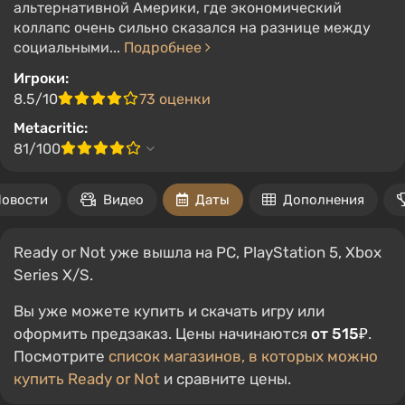
альтернативной Америки, где экономический
коллапс очень сильно сказался на разнице между
социальными...
Подробнее
Игроки:
8.5/10
73 оценки
Metacritic:
81/100
овости
Видео
Даты
Дополнения
Ready or Not уже вышла на PC, PlayStation 5, Xbox
Series X/S.
Вы уже можете купить и скачать игру или
оформить предзаказ. Цены начинаются
от 515₽
.
Посмотрите
список магазинов, в которых можно
купить Ready or Not
и сравните цены.