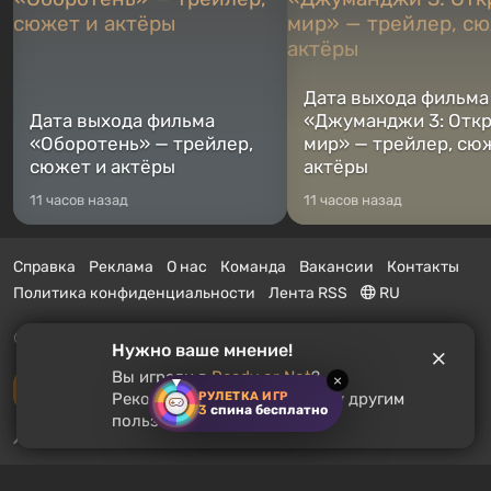
Дата выхода фильма
Дата выхода фильма
«Джуманджи 3: Отк
«Оборотень» — трейлер,
мир» — трейлер, сю
сюжет и актёры
актёры
11 часов назад
11 часов назад
Справка
Реклама
О нас
Команда
Вакансии
Контакты
Политика конфиденциальности
Лента RSS
RU
© 2011 - 2026 VGTimes
Нужно ваше мнение!
Вы играли в
Ready or Not
?
×
Полная версия
РУЛЕТКА ИГР
Рекомендуете ли вы эту игру другим
3
спина бесплатно
пользователям?
Push-уведомления о новостях:
выключены
Включить