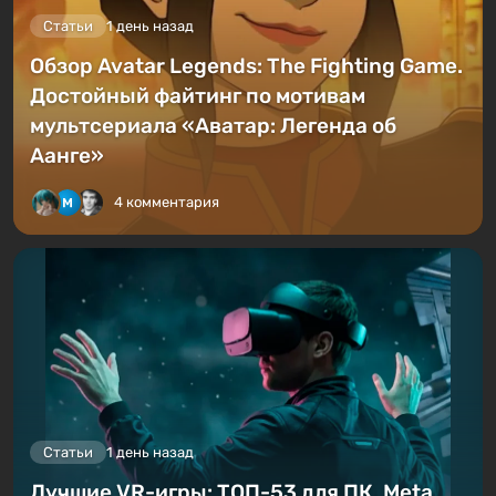
Статьи
1 день назад
Обзор Avatar Legends: The Fighting Game.
Достойный файтинг по мотивам
мультсериала «Аватар: Легенда об
Аанге»
4 комментария
Статьи
1 день назад
Лучшие VR-игры: ТОП-53 для ПК, Meta