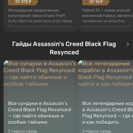
От 372 ₽
От 16 ₽
Легендарное продолжение
Fallout 76 — новая игра во
популярной серии Grand Theft
вселенной Fallout, являетс
Auto. Местом действия стал город
приквелом ко всем без
Лос-Сантос, полюбившийся ещё в
исключения частям серии.
Grand Theft Auto: San Andreas .
События начинаются с Уб
Впервые игра расскажет историю
76, первого среди построе
сразу трех персонажей: Майкла,
Гайды Assassin's Creed Black Flag
Оно же, по задумке специа
Тревора и Франклина, между
Vault-Tec, должно открыть
Resynced
которыми вы сможете
первым после того, как на
переключаться в любое время.
Америку упадут ядерные б
Жанр и...
Место действия Fallout...
Все сундуки в Assassin's
Все легендарные ко
Creed Black Flag Resynced
в Assassin's Creed Bl
— где найти обычные и
Flag Resynced — где
особые тайники
и как победить
2 недели назад
2 недели назад