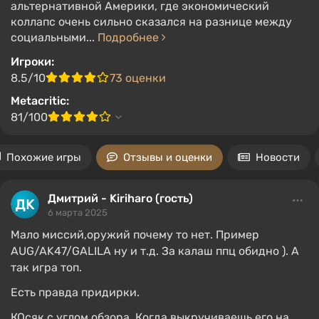
альтернативной Америки, где экономический
коллапс очень сильно сказался на разнице между
социальными...
Подробнее
Игроки:
8.5/10
73 оценки
Metacritic:
81/100
Похожие игры
Отзывы и оценки
Новости
Дмитрий - Kiriharo (гость)
6 марта 2025
Мало миссий,оружий почему то нет. Пример
AUG/AK47/GALILA ну и т.д. За калаш ппц обидно ). А
так игра топ.
Есть правда придирки.
КОсяк с углом обзора. Когда выкручиваешь его на