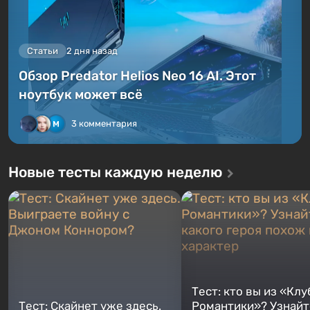
Статьи
2 дня назад
Обзор Predator Helios Neo 16 AI. Этот
ноутбук может всё
3 комментария
Новые тесты каждую неделю
Тест: кто вы из «Клу
Тест: Скайнет уже здесь.
Романтики»? Узнайте