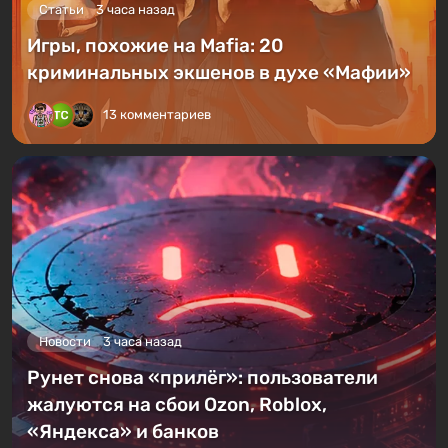
Статьи
3 часа назад
Игры, похожие на Mafia: 20
криминальных экшенов в духе «Мафии»
13 комментариев
Новости
3 часа назад
Рунет снова «прилёг»: пользователи
жалуются на сбои Ozon, Roblox,
«Яндекса» и банков