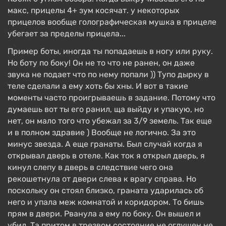
макс, прицелы 4+ зум косячат. у некоторых
прицелов вообще голографическая мушка в прицеле
убегает за пределы прицела...
Пример боты, иногда ты попадаешь в ногу или руку.
Но боту по боку! Он не то что не ранен, он даже
звука не подает что по нему попали )) Тупо дырку в
теле сделали а ему хоть бы хны. И вот в такие
моменты часто проигрываешь в задание. Потому что
думаешь вот ты его ранил, ща выйду и упакую, но
нет, он мало того что убежал за 3/9 земель. Так еще
и в полном здравие ) Вообще не логично. За это
минус звезда. А еще гранаты. Был случай когда я
открывал дверь в отеле. Как ток я открыл дверь, я
кинул слепу в дверь в следствие чего она
рекошетнула от двери слева к врагу справа. Но
поскольку он стоял близко, граната ударилась об
него и упала меж комнатой и коридором. То бишь
прям в двери. Рванула а ему по боку. Он вышел и
убил. Та притом в трезвом состояние не оглушен не