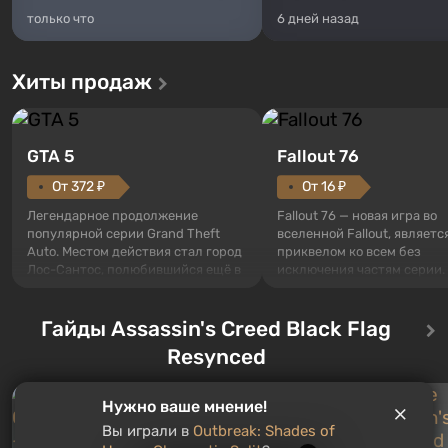
только что
6 дней назад
Хиты продаж
GTA 5
Fallout 76
От 372 ₽
От 16 ₽
Легендарное продолжение
Fallout 76 — новая игра во
популярной серии Grand Theft
вселенной Fallout, являетс
Auto. Местом действия стал город
приквелом ко всем без
Лос-Сантос, полюбившийся ещё в
исключения частям серии.
Grand Theft Auto: San Andreas .
События начинаются с Уб
Впервые игра расскажет историю
76, первого среди построе
сразу трех персонажей: Майкла,
Гайды Assassin's Creed Black Flag
Оно же, по задумке специа
Тревора и Франклина, между
Vault-Tec, должно открыть
Resynced
которыми вы сможете
первым после того, как на
переключаться в любое время.
Америку упадут ядерные б
Жанр и...
Место действия Fallout...
Нужно ваше мнение!
Вы играли в
Outbreak: Shades of