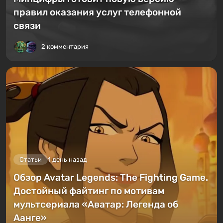
правил оказания услуг телефонной
связи
2 комментария
Статьи
1 день назад
Обзор Avatar Legends: The Fighting Game.
Достойный файтинг по мотивам
мультсериала «Аватар: Легенда об
Аанге»