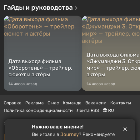
Гайды и руководства
Дата выхода фильма
Дата выхода фильма
«Джуманджи 3: Отк
«Оборотень» — трейлер,
мир» — трейлер, сю
сюжет и актёры
актёры
14 часов назад
14 часов назад
Справка
Реклама
О нас
Команда
Вакансии
Контакты
Политика конфиденциальности
Лента RSS
RU
© 2011 - 2026 VGTimes
Нужно ваше мнение!
Вы играли в
Journey
? Рекомендуете
Полная версия