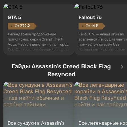
GTA 5
Fallout 76
От 372 ₽
От 16 ₽
Легендарное продолжение
Fallout 76 — новая игра во
популярной серии Grand Theft
вселенной Fallout, являетс
Auto. Местом действия стал город
приквелом ко всем без
Лос-Сантос, полюбившийся ещё в
исключения частям серии.
Grand Theft Auto: San Andreas .
События начинаются с Уб
Впервые игра расскажет историю
76, первого среди построе
сразу трех персонажей: Майкла,
Гайды Assassin's Creed Black Flag
Оно же, по задумке специа
Тревора и Франклина, между
Vault-Tec, должно открыть
Resynced
которыми вы сможете
первым после того, как на
переключаться в любое время.
Америку упадут ядерные б
Жанр и...
Место действия Fallout...
Все сундуки в Assassin's
Все легендарные ко