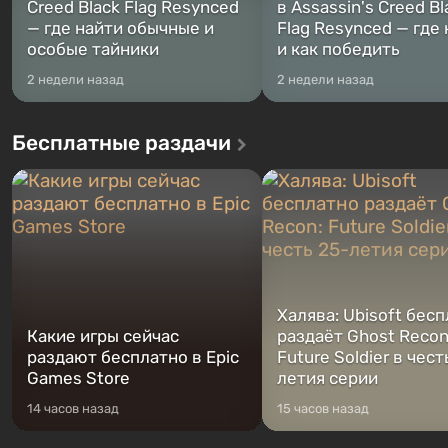
Creed Black Flag Resynced
в Assassin's Creed Bl
— где найти обычные и
Flag Resynced — где
особые тайники
и как победить
2 недели назад
2 недели назад
Бесплатные раздачи
Халява: Ubisoft бес
Какие игры сейчас
раздаёт Ghost Recon
раздают бесплатно в Epic
Future Soldier в чест
Games Store
летия серии
14 часов назад
15 часов назад