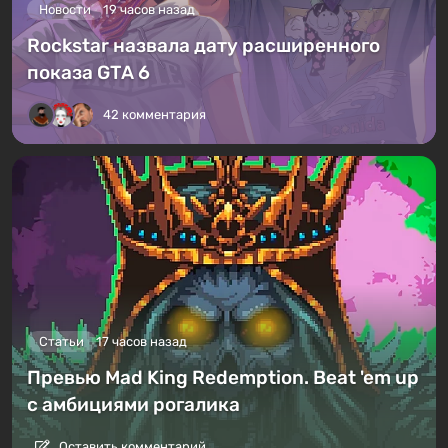
Новости
19 часов назад
Rockstar назвала дату расширенного
показа GTA 6
42 комментария
Статьи
17 часов назад
Превью Mad King Redemption. Beat 'em up
с амбициями рогалика
Оставить комментарий