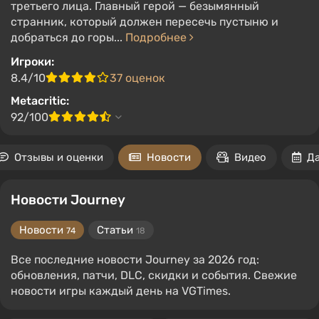
третьего лица. Главный герой — безымянный
странник, который должен пересечь пустыню и
добраться до горы...
Подробнее
Игроки:
8.4/10
37 оценок
Metacritic:
92/100
Отзывы и оценки
Новости
Видео
Д
Новости Journey
Новости
Статьи
74
18
Все последние новости Journey за 2026 год:
обновления, патчи, DLC, скидки и события. Свежие
новости игры каждый день на VGTimes.