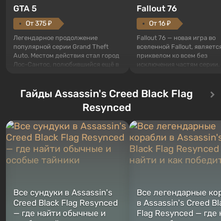
GTA 5
Fallout 76
От 375 ₽
От 16 ₽
Легендарное продолжение
Fallout 76 — новая игра во
популярной серии Grand Theft
вселенной Fallout, являетс
Auto. Местом действия стал город
приквелом ко всем без
Лос-Сантос, полюбившийся ещё в
исключения частям серии.
Grand Theft Auto: San Andreas .
События начинаются с Уб
Впервые игра расскажет историю
76, первого среди построе
сразу трех персонажей: Майкла,
Гайды Assassin's Creed Black Flag
Оно же, по задумке специа
Тревора и Франклина, между
Vault-Tec, должно открыть
Resynced
которыми вы сможете
первым после того, как на
переключаться в любое время.
Америку упадут ядерные б
Жанр и...
Место действия Fallout...
Все сундуки в Assassin's
Все легендарные ко
Creed Black Flag Resynced
в Assassin's Creed Bl
— где найти обычные и
Flag Resynced — где