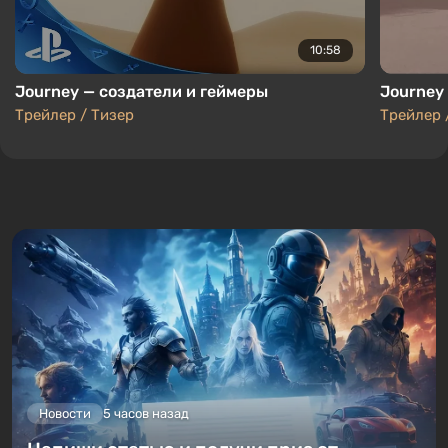
10:58
Journey — создатели и геймеры
Journey
Трейлер / Тизер
Трейлер 
Новости
5 часов назад