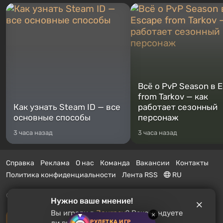
Всё о PvP Season в 
from Tarkov — как
Как узнать Steam ID — все
работает сезонный
основные способы
персонаж
3 часа назад
3 часа назад
Справка
Реклама
О нас
Команда
Вакансии
Контакты
Политика конфиденциальности
Лента RSS
RU
© 2011 - 2026 VGTimes
Нужно ваше мнение!
Вы играли в
Journey
? Рекомендуете
×
Полная версия
РУЛЕТКА ИГР