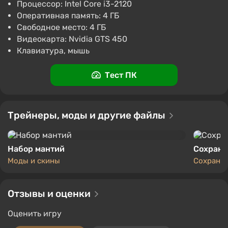
Процессор: Intel Core i3-2120
Journey (PC) [Japan] [Standard]
Оперативная память: 4 ГБ
1509 ₽
1573 ₽
-4%
Свободное место: 4 ГБ
Видеокарта: Nvidia GTS 450
-15% по промокоду SUMMER
Клавиатура, мышь
Boosted
PC
Keysforgamers
4.3
855 отзывов
Тест ПК
Промокоды
Поддержка на VGTimes
Journey (PC) [North America] [Standard]
Трейнеры, моды и другие файлы
1756 ₽
1830 ₽
-4%
-15% по промокоду SUMMER
Boosted
Набор мантий
Сохране
PC
Моды и скины
Сохране
Keysforgamers
4.3
855 отзывов
Промокоды
Поддержка на VGTimes
Отзывы и оценки
Оценить игру