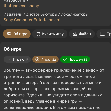
Разработчик:
thatgamecompany
Издатели / дистрибьюторы / локализаторы:
Sony Computer Entertainment
Об игре
Купить игру
Файлы
Т
Об игре
Играю
Играл
Прошел
17
22
36
Journey — атмосферное приключение с видом от
третьего лица. Главный герой — безымянный
странник, который должен пересечь пустыню и
добраться до горы, все время маячащей на
горизонте. Здесь вы не увидите слов и длинных
описаний, ведь главное в мире игры —
испытываемые эмоции. В этом вам поможет не