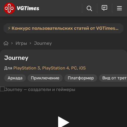
⚡️ Конкурс пользовательских статей от VGTimes продлён — участвуйте тут ⚡️
Игры
Journey
Journey
Для
PlayStation 3
,
PlayStation 4
,
PC
,
iOS
Аркада
Приключение
Платформер
Вид от трет