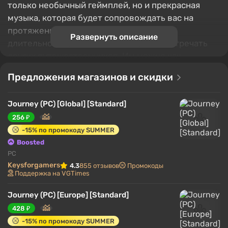
только необычный геймплей, но и прекрасная
музыка, которая будет сопровождать вас на
протяжении всей игры. Во время своего
Развернуть описание
длительного путешествия вы будете встречать
других путешественников. Им можно как
помогать, так и просто проходить мимо.
Предложения магазинов и скидки
Совместное путешествие выглядит очень
экстравагантно, потому что вы никак не можете
Journey (PC) [Global] [Standard]
обмениваться со спутником информацией, кроме
256 ₽
как издавать звуки разного тембра. В результате
-15% по промокоду SUMMER
получаются красивые мелодии.
Boosted
PC
Keysforgamers
4.3
855 отзывов
Промокоды
Поддержка на VGTimes
Journey (PC) [Europe] [Standard]
428 ₽
-15% по промокоду SUMMER