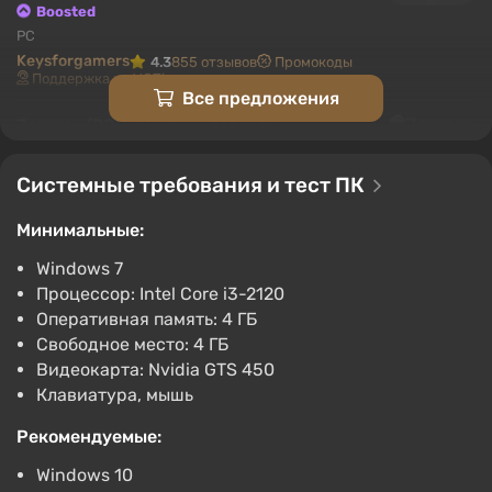
Boosted
PC
Keysforgamers
4.3
855 отзывов
Промокоды
Поддержка на VGTimes
Все предложения
Journey (PC) [RU/CIS] [Standard]
467 ₽
Системные требования и тест ПК
-15% по промокоду SUMMER
Boosted
Минимальные:
PC
Keysforgamers
4.3
855 отзывов
Промокоды
Windows 7
Поддержка на VGTimes
Процессор: Intel Core i3-2120
Оперативная память: 4 ГБ
Journey (PS4) (Account) [Global] [Standard]
Свободное место: 4 ГБ
501 ₽
Видеокарта: Nvidia GTS 450
-15% по промокоду SUMMER
Клавиатура, мышь
Boosted
PlayStation 4
Рекомендуемые:
Keysforgamers
4.3
855 отзывов
Промокоды
Поддержка на VGTimes
Windows 10