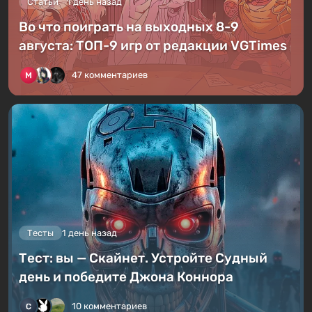
Статьи
1 день назад
Во что поиграть на выходных 8-9
августа: ТОП-9 игр от редакции VGTimes
47 комментариев
Тесты
1 день назад
Тест: вы — Скайнет. Устройте Судный
день и победите Джона Коннора
10 комментариев