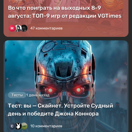
Во что поиграть на выходных 8-9
августа: ТОП-9 игр от редакции VGTimes
47 комментариев
Тесты
1 день назад
Тест: вы — Скайнет. Устройте Судный
день и победите Джона Коннора
10 комментариев