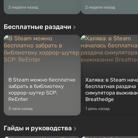
2 недели назад
2 недели назад
Бесплатные раздачи
В Steam можно бесплатно
Халява: в Steam нач
забрать в библиотеку
бесплатная раздача
хоррор-шутер SCP:
симулятора выжива
ReEnter
Breathedge
3 часа назад
1 день назад
Гайды и руководства