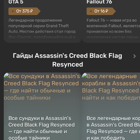
GTA 5
Fallout 76
От 375 ₽
От 16 ₽
Легендарное продолжение
Fallout 76 — новая игра во
популярной серии Grand Theft
вселенной Fallout, являетс
Auto. Местом действия стал город
приквелом ко всем без
Лос-Сантос, полюбившийся ещё в
исключения частям серии.
Grand Theft Auto: San Andreas .
События начинаются с Уб
Впервые игра расскажет историю
76, первого среди построе
сразу трех персонажей: Майкла,
Гайды Assassin's Creed Black Flag
Оно же, по задумке специа
Тревора и Франклина, между
Vault-Tec, должно открыть
Resynced
которыми вы сможете
первым после того, как на
переключаться в любое время.
Америку упадут ядерные б
Жанр и...
Место действия Fallout...
Все сундуки в Assassin's
Все легендарные ко
Creed Black Flag Resynced
в Assassin's Creed Bl
— где найти обычные и
Flag Resynced — где
особые тайники
и как победить