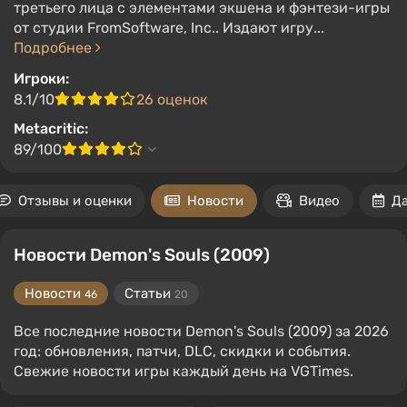
третьего лица с элементами экшена и фэнтези-игры
от студии FromSoftware, Inc.. Издают игру...
Подробнее
Игроки:
8.1/10
26 оценок
Metacritic:
89/100
Отзывы и оценки
Новости
Видео
Д
Новости Demon's Souls (2009)
Новости
Статьи
46
20
Все последние новости Demon's Souls (2009) за 2026
год: обновления, патчи, DLC, скидки и события.
Свежие новости игры каждый день на VGTimes.