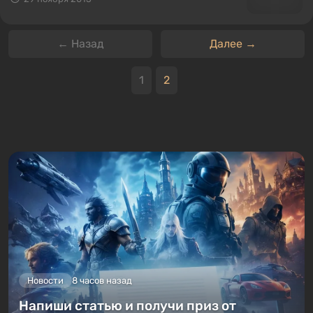
← Назад
Далее →
1
2
Новости
8 часов назад
Напиши статью и получи приз от