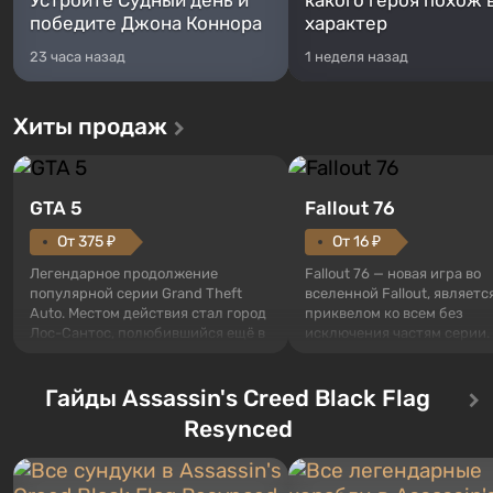
Устройте Судный день и
какого героя похож 
победите Джона Коннора
характер
23 часа назад
1 неделя назад
Хиты продаж
GTA 5
Fallout 76
От 375 ₽
От 16 ₽
Легендарное продолжение
Fallout 76 — новая игра во
популярной серии Grand Theft
вселенной Fallout, являетс
Auto. Местом действия стал город
приквелом ко всем без
Лос-Сантос, полюбившийся ещё в
исключения частям серии.
Grand Theft Auto: San Andreas .
События начинаются с Уб
Впервые игра расскажет историю
76, первого среди построе
сразу трех персонажей: Майкла,
Гайды Assassin's Creed Black Flag
Оно же, по задумке специа
Тревора и Франклина, между
Vault-Tec, должно открыть
Resynced
которыми вы сможете
первым после того, как на
переключаться в любое время.
Америку упадут ядерные б
Жанр и...
Место действия Fallout...