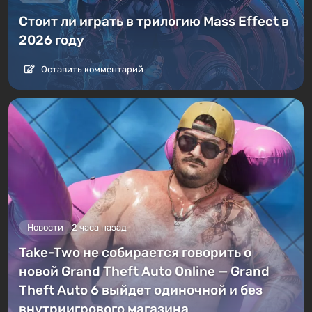
Стоит ли играть в трилогию Mass Effect в
2026 году
Оставить комментарий
Новости
2 часа назад
Take-Two не собирается говорить о
новой Grand Theft Auto Online — Grand
Theft Auto 6 выйдет одиночной и без
внутриигрового магазина