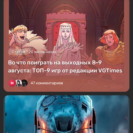
Статьи
20 часов назад
Во что поиграть на выходных 8-9
августа: ТОП-9 игр от редакции VGTimes
47 комментариев