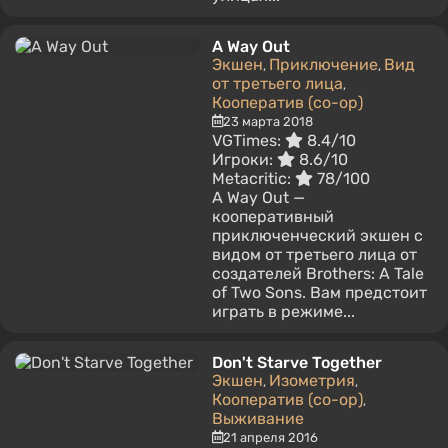
A Way Out
Экшен
Приключение
Вид
,
,
от третьего лица
,
Кооператив (co-op)
23 марта 2018
VGTimes:
8.4/10
Игроки:
8.6/10
Metacritic:
78/100
A Way Out —
кооперативный
приключенческий экшен с
видом от третьего лица от
создателей Brothers: A Tale
of Two Sons. Вам предстоит
играть в режиме...
Don't Starve Together
Экшен
Изометрия
,
,
Кооператив (co-op)
,
Выживание
21 апреля 2016