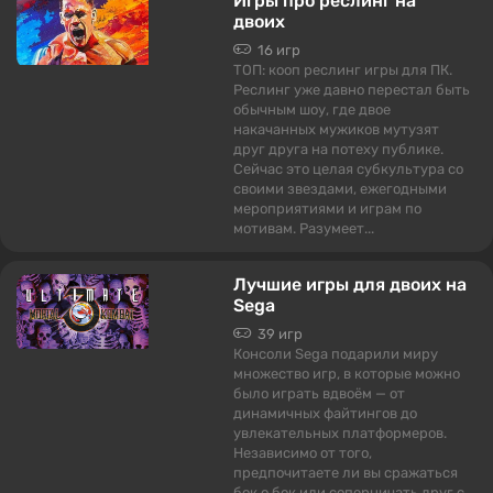
Игры про реслинг на
двоих
16 игр
ТОП: кооп реслинг игры для ПК.
Реслинг уже давно перестал быть
обычным шоу, где двое
накачанных мужиков мутузят
друг друга на потеху публике.
Сейчас это целая субкультура со
своими звездами, ежегодными
мероприятиями и играм по
мотивам. Разумеет...
Лучшие игры для двоих на
Sega
39 игр
Консоли Sega подарили миру
множество игр, в которые можно
было играть вдвоём — от
динамичных файтингов до
увлекательных платформеров.
Независимо от того,
предпочитаете ли вы сражаться
бок о бок или соперничать друг с