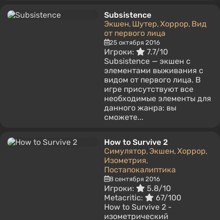
Subsistence
Экшен
Шутер
Хоррор
Вид
,
,
,
от первого лица
25 октября 2016
Игроки:
7.7/10
Subsistence — экшен с
элементами выживания с
видом от первого лица. В
игре присутствуют все
необходимые элементы для
данного жанра: вы
сможете...
How to Survive 2
Симулятор
Экшен
Хоррор
,
,
,
Изометрия
,
Постапокалиптика
8 сентября 2016
Игроки:
5.8/10
Metacritic:
67/100
How to Survive 2 -
изометрический