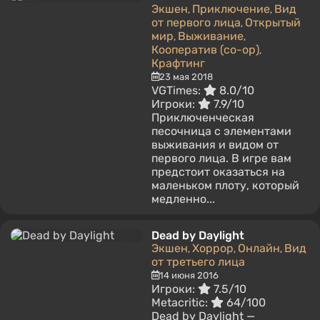
Экшен
Приключение
Вид
,
,
от первого лица
Открытый
,
мир
Выживание
,
,
Кооператив (co-op)
,
Крафтинг
23 мая 2018
VGTimes:
8.0/10
Игроки:
7.9/10
Приключенческая
песочница с элементами
выживания и видом от
первого лица. В игре вам
предстоит оказаться на
маленьком плоту, который
медленно...
Dead by Daylight
Экшен
Хоррор
Онлайн
Вид
,
,
,
от третьего лица
14 июня 2016
Игроки:
7.5/10
Metacritic:
64/100
Dead by Daylight —