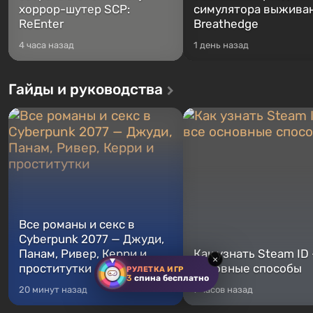
хоррор-шутер SCP:
симулятора выжива
ReEnter
Breathedge
4 часа назад
1 день назад
Гайды и руководства
Все романы и секс в
Cyberpunk 2077 — Джуди,
Панам, Ривер, Керри и
Как узнать Steam ID
×
проститутки
основные способы
РУЛЕТКА ИГР
3
спина бесплатно
20 минут назад
7 часов назад