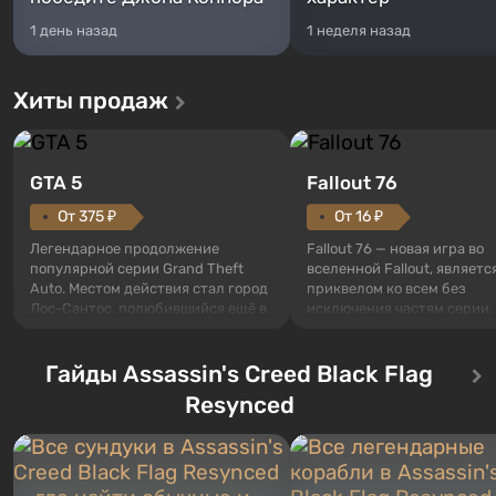
1 день назад
1 неделя назад
Хиты продаж
GTA 5
Fallout 76
От 375 ₽
От 16 ₽
Легендарное продолжение
Fallout 76 — новая игра во
популярной серии Grand Theft
вселенной Fallout, являетс
Auto. Местом действия стал город
приквелом ко всем без
Лос-Сантос, полюбившийся ещё в
исключения частям серии.
Grand Theft Auto: San Andreas .
События начинаются с Уб
Впервые игра расскажет историю
76, первого среди построе
сразу трех персонажей: Майкла,
Гайды Assassin's Creed Black Flag
Оно же, по задумке специа
Тревора и Франклина, между
Vault-Tec, должно открыть
Resynced
которыми вы сможете
первым после того, как на
переключаться в любое время.
Америку упадут ядерные б
Жанр и...
Место действия Fallout...