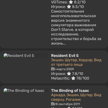
VGTimes:
8.2/10
Игроки:
8.5/10
Самостоятельная
многопользовательская
версия знаменитого
симулятора выживания
Don't Starve, в которой
исследование,
строительство и борьба за
жизнь...
Resident Evil 5
Экшен
Шутер
Хоррор
Вид
,
,
,
от третьего лица
5 марта 2009
Игроки:
7.8/10
Metacritic:
78/100
The Binding of Isaac
Аркада
Экшен
Шутер
Вид
,
,
,
сверху
Рогалик
,
28 сентября 2011