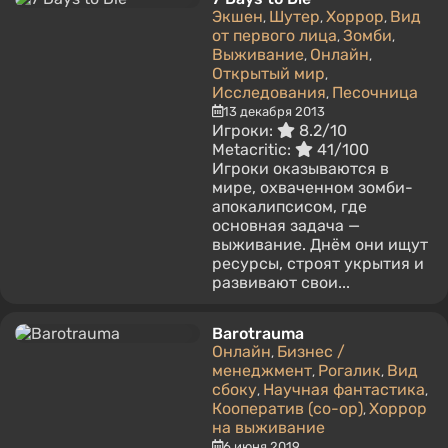
Экшен
Шутер
Хоррор
Вид
,
,
,
от первого лица
Зомби
,
,
Выживание
Онлайн
,
,
Открытый мир
,
Исследования
Песочница
,
13 декабря 2013
Игроки:
8.2/10
Metacritic:
41/100
Игроки оказываются в
мире, охваченном зомби-
апокалипсисом, где
основная задача —
выживание. Днём они ищут
ресурсы, строят укрытия и
развивают свои...
Barotrauma
Онлайн
Бизнес /
,
менеджмент
Рогалик
Вид
,
,
сбоку
Научная фантастика
,
,
Кооператив (co-op)
Хоррор
,
на выживание
6 июня 2019