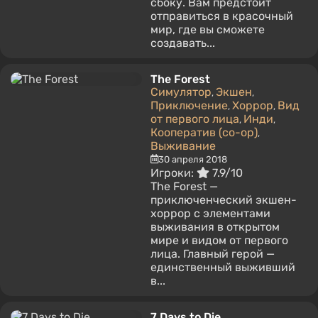
сбоку. Вам предстоит
отправиться в красочный
мир, где вы сможете
создавать...
The Forest
Симулятор
Экшен
,
,
Приключение
Хоррор
Вид
,
,
от первого лица
Инди
,
,
Кооператив (co-op)
,
Выживание
30 апреля 2018
Игроки:
7.9/10
The Forest —
приключенческий экшен-
хоррор с элементами
выживания в открытом
мире и видом от первого
лица. Главный герой —
единственный выживший
в...
7 Days to Die