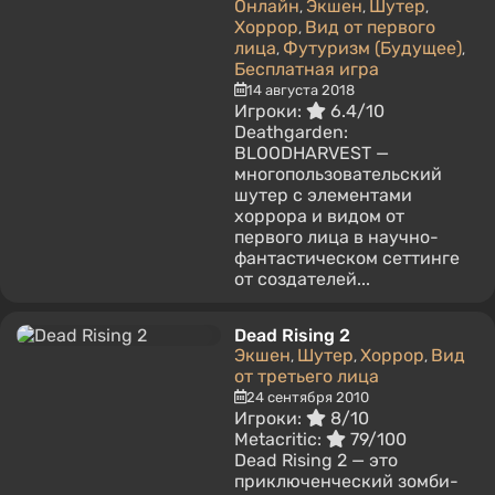
Онлайн
Экшен
Шутер
,
,
,
Хоррор
Вид от первого
,
лица
Футуризм (Будущее)
,
,
Бесплатная игра
14 августа 2018
Игроки:
6.4/10
Deathgarden:
BLOODHARVEST —
многопользовательский
шутер с элементами
хоррора и видом от
первого лица в научно-
фантастическом сеттинге
от создателей...
Dead Rising 2
Экшен
Шутер
Хоррор
Вид
,
,
,
от третьего лица
24 сентября 2010
Игроки:
8/10
Metacritic:
79/100
Dead Rising 2 — это
приключенческий зомби-