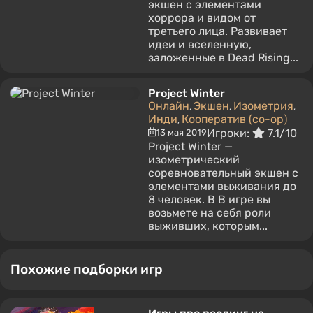
экшен с элементами
хоррора и видом от
третьего лица. Развивает
идеи и вселенную,
заложенные в Dead Rising...
Project Winter
Онлайн
Экшен
Изометрия
,
,
,
Инди
Кооператив (co-op)
,
Игроки:
7.1/10
13 мая 2019
Project Winter —
изометрический
соревновательный экшен с
элементами выживания до
8 человек. В В игре вы
возьмете на себя роли
выживших, которым...
Похожие подборки игр