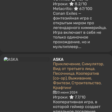
Игроки:
8.2/10
Metacritic:
67/100
Conan Exiles —
фэнтезийная игра с
открытым миром про
легендарного киммерийца.
Игра включает в себя не
только одиночное
прохождение, но и
мультиплеер...
ASKA
Приключение
Симулятор
,
,
Вид от третьего лица
,
Песочница
Кооператив
,
(co-op)
Выживание
,
,
Фэнтези
Строительство
,
,
Крафтинг
20 июня 2024
Игроки:
7.7/10
Кооперативная игра, в
которой геймер создает
идеальное поселение