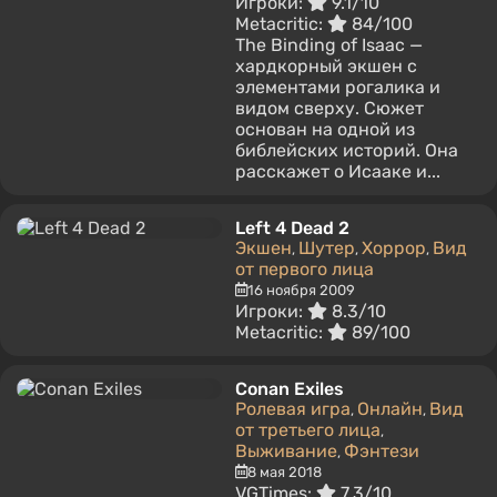
Игроки:
9.1/10
Metacritic:
84/100
The Binding of Isaac —
хардкорный экшен с
элементами рогалика и
видом сверху. Сюжет
основан на одной из
библейских историй. Она
расскажет о Исааке и...
Left 4 Dead 2
Экшен
Шутер
Хоррор
Вид
,
,
,
от первого лица
16 ноября 2009
Игроки:
8.3/10
Metacritic:
89/100
Conan Exiles
Ролевая игра
Онлайн
Вид
,
,
от третьего лица
,
Выживание
Фэнтези
,
8 мая 2018
VGTimes:
7.3/10