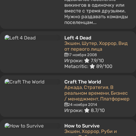
викингов в одиночку или
вместе с тремя друзьями.
Нужно раздавать команды
поселенцам...
Left 4 Dead
Экшен
Шутер
Хоррор
Вид
,
,
,
от первого лица
17 ноября 2008
Игроки:
7.9/10
Metacritic:
89/100
Craft The World
Аркада
Стратегия
В
,
,
реальном времени
Бизнес
,
/ менеджмент
Платформер
,
24 ноября 2014
Игроки:
8.7/10
How to Survive
Экшен
Хоррор
Руби и
,
,