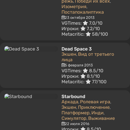
режь
Победи их всех
,
,
Изометрия
,
Постапокалиптика
23 октября 2013
VGTimes:
7.0/10
Игроки:
7.2/10
Metacritic:
58/100
Dead Space 3
Экшен
Вид от третьего
,
лица
5 февраля 2013
VGTimes:
8.5/10
Игроки:
8.1/10
Metacritic:
77/100
Starbound
Аркада
Ролевая игра
,
,
Экшен
Приключение
,
,
Платформер
Инди
,
,
Симулятор
Выживание
,
22 июля 2016
Игроки:
8.5/10