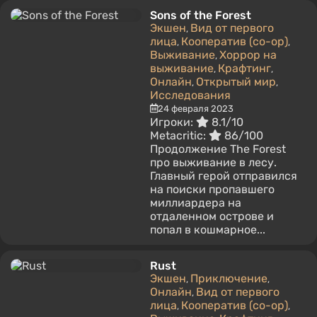
Sons of the Forest
Экшен
Вид от первого
,
лица
Кооператив (co-op)
,
,
Выживание
Хоррор на
,
выживание
Крафтинг
,
,
Онлайн
Открытый мир
,
,
Исследования
24 февраля 2023
Игроки:
8.1/10
Metacritic:
86/100
Продолжение The Forest
про выживание в лесу.
Главный герой отправился
на поиски пропавшего
миллиардера на
отдаленном острове и
попал в кошмарное...
Rust
Экшен
Приключение
,
,
Онлайн
Вид от первого
,
лица
Кооператив (co-op)
,
,