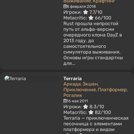
Выживание
Крафтинг
,
8 февраля 2018
Игроки:
7.7/10
Metacritic:
66/100
Rust прошла непростой
путь от альфа-версии
очередного клона DayZ в
2013 году, до
самостоятельного
симулятора выживания.
Основы игры стандартны
для...
Terraria
Аркада
Экшен
,
,
Приключение
Платформер
,
,
Рогалик
16 мая 2011
Игроки:
8.3/10
Metacritic:
82/100
Terraria — приключенческая
песочница с элементами
платформера и видом