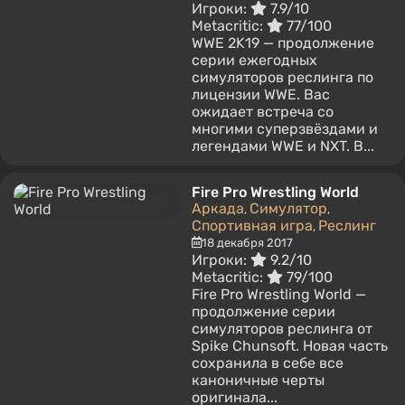
Игроки:
7.9/10
Metacritic:
77/100
WWE 2K19 — продолжение
серии ежегодных
симуляторов реслинга по
лицензии WWE. Вас
ожидает встреча со
многими суперзвёздами и
легендами WWE и NXT. В...
Fire Pro Wrestling World
Аркада
Симулятор
,
,
Спортивная игра
Реслинг
,
18 декабря 2017
Игроки:
9.2/10
Metacritic:
79/100
Fire Pro Wrestling World —
продолжение серии
симуляторов реслинга от
Spike Chunsoft. Новая часть
сохранила в себе все
каноничные черты
оригинала...