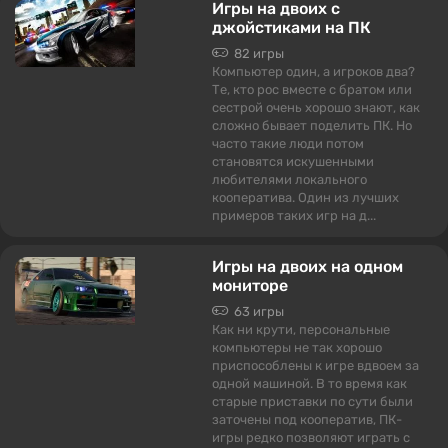
Игры на двоих с
джойстиками на ПК
82 игры
Компьютер один, а игроков два?
Те, кто рос вместе с братом или
сестрой очень хорошо знают, как
сложно бывает поделить ПК. Но
часто такие люди потом
становятся искушенными
любителями локального
кооператива. Один из лучших
примеров таких игр на д...
Игры на двоих на одном
мониторе
63 игры
Как ни крути, персональные
компьютеры не так хорошо
приспособлены к игре вдвоем за
одной машиной. В то время как
старые приставки по сути были
заточены под кооператив, ПК-
игры редко позволяют играть с