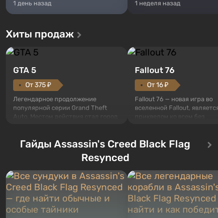
1 день назад
1 неделя назад
Хиты продаж
GTA 5
Fallout 76
От 375 ₽
От 16 ₽
Легендарное продолжение
Fallout 76 — новая игра во
популярной серии Grand Theft
вселенной Fallout, являетс
Auto. Местом действия стал город
приквелом ко всем без
Лос-Сантос, полюбившийся ещё в
исключения частям серии.
Grand Theft Auto: San Andreas .
События начинаются с Уб
Гайды Assassin's Creed Black Flag
Впервые игра расскажет историю
76, первого среди построе
сразу трех персонажей: Майкла,
Оно же, по задумке специа
Resynced
Тревора и Франклина, между
Vault-Tec, должно открыть
которыми вы сможете
первым после того, как на
переключаться в любое время.
Америку упадут ядерные б
Жанр и...
Место действия Fallout...