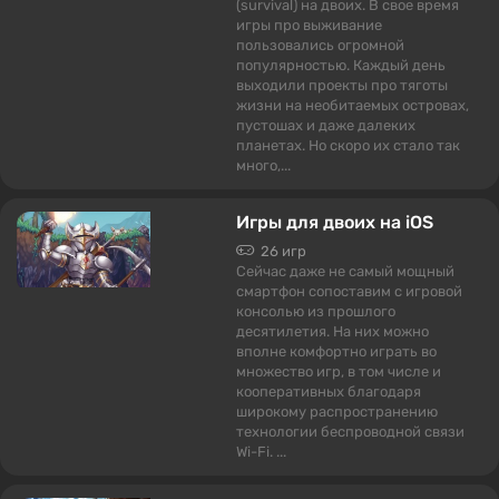
(survival) на двоих. В свое время
игры про выживание
пользовались огромной
популярностью. Каждый день
выходили проекты про тяготы
жизни на необитаемых островах,
пустошах и даже далеких
планетах. Но скоро их стало так
много,...
Игры для двоих на iOS
26 игр
Сейчас даже не самый мощный
смартфон сопоставим с игровой
консолью из прошлого
десятилетия. На них можно
вполне комфортно играть во
множество игр, в том числе и
кооперативных благодаря
широкому распространению
технологии беспроводной связи
Wi-Fi. ...