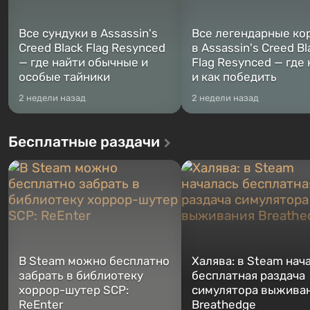
Все сундуки в Assassin's
Все легендарные ко
Creed Black Flag Resynced
в Assassin's Creed Bl
— где найти обычные и
Flag Resynced — где
особые тайники
и как победить
2 недели назад
2 недели назад
Бесплатные раздачи
В Steam можно бесплатно
Халява: в Steam нач
забрать в библиотеку
бесплатная раздача
хоррор-шутер SCP:
симулятора выжива
ReEnter
Breathedge