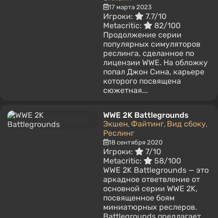
17 марта 2023
Игроки:
7.7/10
Metacritic:
82/100
Продолжение серии
популярных симуляторов
реслинга, сделанное по
лицензии WWE. На обложку
попал Джон Сина, карьере
которого посвящена
сюжетная...
WWE 2K Battlegrounds
Экшен
Файтинг
Вид сбоку
,
,
,
Реслинг
18 сентября 2020
Игроки:
7/10
Metacritic:
58/100
WWE 2K Battlegrounds — это
аркадное ответвление от
основной серии WWE 2K,
посвященное боям
миниатюрных реслеров.
Battlegrounds предлагает