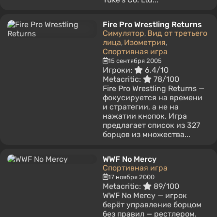
Fire Pro Wrestling Returns
Симулятор
Вид от третьего
,
лица
Изометрия
,
,
Спортивная игра
15 сентября 2005
Игроки:
6.4/10
Metacritic:
78/100
Fire Pro Wrestling Returns —
фокусируется на времени
и стратегии, а не на
нажатии кнопок. Игра
предлагает список из 327
борцов из множества...
WWF No Mercy
Спортивная игра
17 ноября 2000
Metacritic:
89/100
WWF No Mercy — игрок
берёт управление борцом
без правил — рестлером.