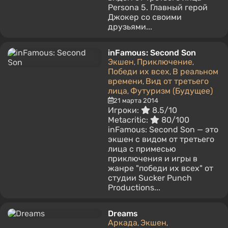
Persona 5. Главный герой
Джокер со своими
друзьями...
inFamous: Second Son
Экшен
Приключение
,
,
Победи их всех
В реальном
,
времени
Вид от третьего
,
лица
Футуризм (Будущее)
,
21 марта 2014
Игроки:
8.5/10
Metacritic:
80/100
inFamous: Second Son — это
экшен с видом от третьего
лица с примесью
приключения и игры в
жанре "победи их всех" от
студии Sucker Punch
Productions...
Dreams
Аркада
Экшен
,
,