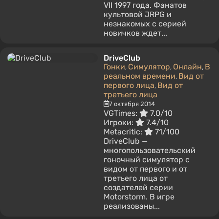
VII 1997 года. Фанатов
культовой JRPG и
незнакомых с серией
новичков ждет...
DriveClub
Гонки
Симулятор
Онлайн
В
,
,
,
реальном времени
Вид от
,
первого лица
Вид от
,
третьего лица
7 октября 2014
VGTimes:
7.0/10
Игроки:
7.4/10
Metacritic:
71/100
DriveClub —
многопользовательский
гоночный симулятор с
видом от первого и от
третьего лица от
создателей серии
Motorstorm. В игре
реализованы...