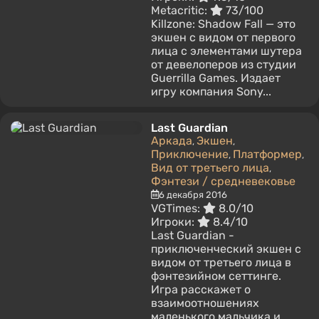
Metacritic:
73/100
Killzone: Shadow Fall — это
экшен с видом от первого
лица с элементами шутера
от девелоперов из студии
Guerrilla Games. Издает
игру компания Sony...
Last Guardian
Аркада
Экшен
,
,
Приключение
Платформер
,
,
Вид от третьего лица
,
Фэнтези / средневековье
6 декабря 2016
VGTimes:
8.0/10
Игроки:
8.4/10
Last Guardian -
приключенческий экшен с
видом от третьего лица в
фэнтезийном сеттинге.
Игра расскажет о
взаимоотношениях
маленького мальчика и...