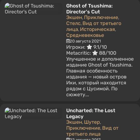
Ghost of Tsushima:
Director's Cut
Экшен
Приключение
,
,
Стелс
Вид от третьего
,
лица
Историческая
,
,
Средневековье
20 августа 2021
Игроки:
9.1/10
Metacritic:
88/100
Улучшенное и дополненное
издание Ghost of Tsushima.
Главная особенность
издания — новый остров
Ики, который находится
рядом с Цусимой. По
сюжету...
Uncharted: The Lost
Legacy
Экшен
Шутер
,
,
Приключение
Вид от
,
третьего лица
22 августа 2017