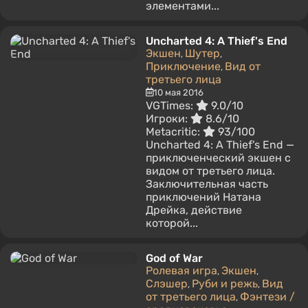
элементами...
Uncharted 4: A Thief's End
Экшен
Шутер
,
,
Приключение
Вид от
,
третьего лица
10 мая 2016
VGTimes:
9.0/10
Игроки:
8.6/10
Metacritic:
93/100
Uncharted 4: A Thief's End —
приключенческий экшен с
видом от третьего лица.
Заключительная часть
приключений Натана
Дрейка, действие
которой...
God of War
Ролевая игра
Экшен
,
,
Слэшер
Руби и режь
Вид
,
,
от третьего лица
Фэнтези /
,