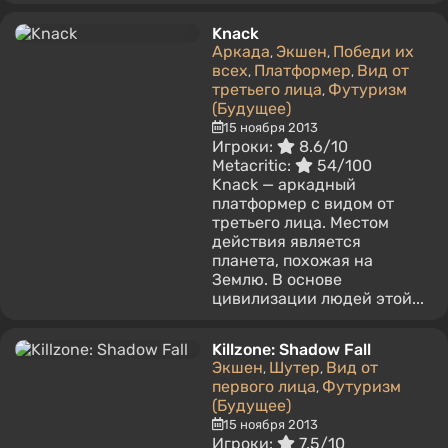
Knack
Аркада
Экшен
Победи их
,
,
всех
Платформер
Вид от
,
,
третьего лица
Футуризм
,
(Будущее)
15 ноября 2013
Игроки:
8.6/10
Metacritic:
54/100
Knack — аркадный
платформер с видом от
третьего лица. Местом
действия является
планета, похожая на
Землю. В основе
цивилизации людей этой...
Killzone: Shadow Fall
Экшен
Шутер
Вид от
,
,
первого лица
Футуризм
,
(Будущее)
15 ноября 2013
Игроки:
7.5/10