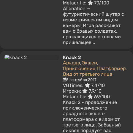
Metacritic:
79/100
Alienation —
футуристический шутер с
изометрическим видом
камеры. Игра расскажет
вам о бравых солдатах,
сражающихся с толпами
пришельцев...
Knack 2
Аркада
Экшен
,
,
Приключение
Платформер
,
,
Вид от третьего лица
5 сентября 2017
VGTimes:
7.4/10
Игроки:
7.9/10
Metacritic:
69/100
Knack 2 - продолжение
приключенческого
аркадного экшен-
платформера с видом от
третьего лица. Забавный
сиквел порадует вас