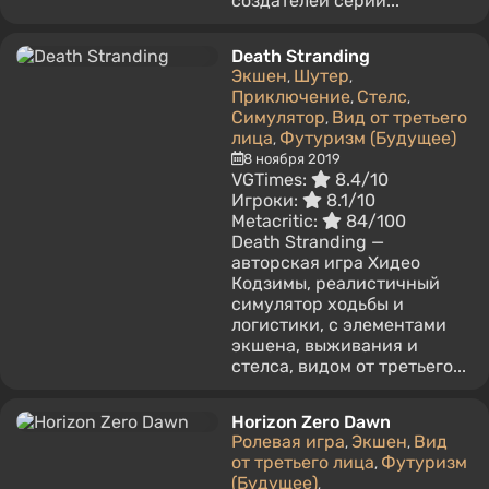
создателей серии...
Death Stranding
Экшен
Шутер
,
,
Приключение
Стелс
,
,
Симулятор
Вид от третьего
,
лица
Футуризм (Будущее)
,
8 ноября 2019
VGTimes:
8.4/10
Игроки:
8.1/10
Metacritic:
84/100
Death Stranding —
авторская игра Хидео
Кодзимы, реалистичный
симулятор ходьбы и
логистики, с элементами
экшена, выживания и
стелса, видом от третьего...
Horizon Zero Dawn
Ролевая игра
Экшен
Вид
,
,
от третьего лица
Футуризм
,
(Будущее)
,