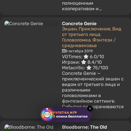
полноценным
кооперативом и...
Concrete Genie
Экшен
Приключение
Вид
,
,
от третьего лица
,
Головоломка
Фэнтези /
,
средневековье
8 октября 2019
VGTimes:
6.0/10
Игроки:
8.4/10
Metacritic:
75/100
Concrete Genie —
приключенческий экшен с
видом от третьего лица и
различными
головоломками в
фэнтезийном сеттинге.
События разворачиваются
×
вокруг...
РУЛЕТКА ИГР
3
спина бесплатно
Bloodborne: The Old