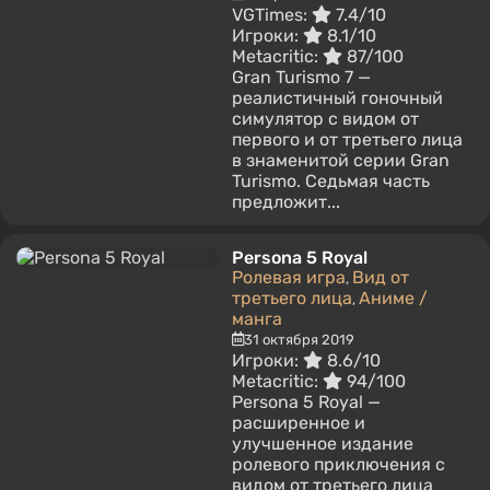
VGTimes:
7.4/10
Игроки:
8.1/10
Metacritic:
87/100
Gran Turismo 7 —
реалистичный гоночный
симулятор с видом от
первого и от третьего лица
в знаменитой серии Gran
Turismo. Седьмая часть
предложит...
Persona 5 Royal
Ролевая игра
Вид от
,
третьего лица
Аниме /
,
манга
31 октября 2019
Игроки:
8.6/10
Metacritic:
94/100
Persona 5 Royal —
расширенное и
улучшенное издание
ролевого приключения с
видом от третьего лица