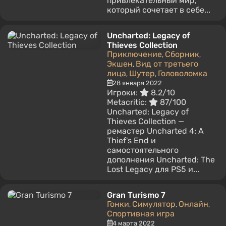
привлекательный мир,
который сочетает в себе...
Uncharted: Legacy of
Thieves Collection
Приключение
Сборник
,
,
Экшен
Вид от третьего
,
лица
Шутер
Головоломка
,
,
28 января 2022
Игроки:
8.2/10
Metacritic:
87/100
Uncharted: Legacy of
Thieves Collection —
ремастер Uncharted 4: A
Thief's End и
самостоятельного
дополнения Uncharted: The
Lost Legacy для PS5 и...
Gran Turismo 7
Гонки
Симулятор
Онлайн
,
,
,
Спортивная игра
4 марта 2022