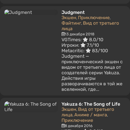
Judgment
Экшен
Приключение
,
,
Файтинг
Вид от третьего
,
лица
13 декабря 2018
VGTimes:
8.0/10
Игроки:
7.1/10
Metacritic:
83/100
Judgment —
приключенческий экшен с
видом от третьего лица от
создателей серии Yakuza.
Действия игры
разворачиваются в той же
вселенной, где...
Yakuza 6: The Song of Life
Экшен
Вид от третьего
,
лица
Аниме / манга
,
,
Приключение
8 декабря 2016