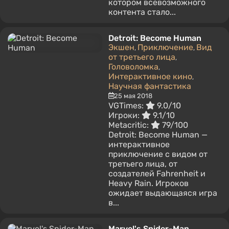
котором всевозможного
контента стало...
Detroit: Become Human
Экшен
Приключение
Вид
,
,
от третьего лица
,
Головоломка
,
Интерактивное кино
,
Научная фантастика
25 мая 2018
VGTimes:
9.0/10
Игроки:
9.1/10
Metacritic:
79/100
Detroit: Become Human —
интерактивное
приключение с видом от
третьего лица, от
создателей Fahrenheit и
Heavy Rain. Игроков
ожидает выдающаяся игра
в...
Marvel's Spider-Man