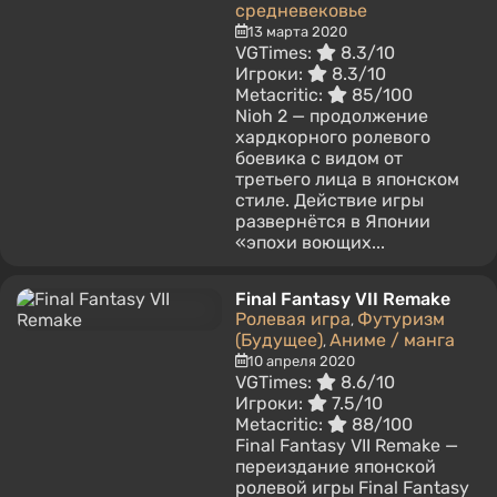
средневековье
13 марта 2020
VGTimes:
8.3/10
Игроки:
8.3/10
Metacritic:
85/100
Nioh 2 — продолжение
хардкорного ролевого
боевика с видом от
третьего лица в японском
стиле. Действие игры
развернётся в Японии
«эпохи воющих...
Final Fantasy VII Remake
Ролевая игра
Футуризм
,
(Будущее)
Аниме / манга
,
10 апреля 2020
VGTimes:
8.6/10
Игроки:
7.5/10
Metacritic:
88/100
Final Fantasy VII Remake —
переиздание японской
ролевой игры Final Fantasy