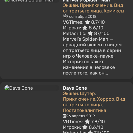
Экшен
Приключение
Вид
,
,
от третьего лица
Комиксы
,
7 сентября 2018
VGTimes:
8.7/10
Игроки:
8.6/10
Metacritic:
87/100
Marvel's Spider-Man —
аркадный экшен с видом
от третьего лица в серии
игр о Человеке-пауке.
История покажет
изменения в человеке
после того, как он...
Days Gone
Экшен
Шутер
,
,
Приключение
Хоррор
Вид
,
,
от третьего лица
,
Постапокалиптика
26 апреля 2019
VGTimes:
7.8/10
Игроки:
8.6/10
Metacritic:
74/100