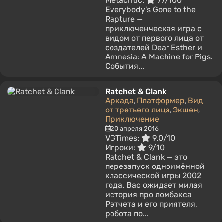
Metacritic:
77/100
Everybody's Gone to the
Rapture —
приключенческая игра с
видом от первого лица от
создателей Dear Esther и
Amnesia: A Machine for Pigs.
События...
Ratchet & Clank
Аркада
Платформер
Вид
,
,
от третьего лица
Экшен
,
,
Приключение
20 апреля 2016
VGTimes:
9.0/10
Игроки:
9/10
Ratchet & Clank — это
перезапуск одноимённой
классической игры 2002
года. Вас ожидает милая
история про ломбакса
Рэтчета и его приятеля,
робота по...