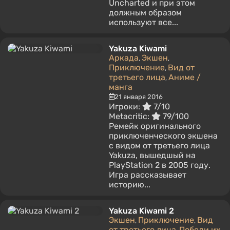
Uncharted и при этом
должным образом
используют все...
Yakuza Kiwami
Аркада
Экшен
,
,
Приключение
Вид от
,
третьего лица
Аниме /
,
манга
21 января 2016
Игроки:
7/10
Metacritic:
79/100
Ремейк оригинального
приключенческого экшена
с видом от третьего лица
Yakuza, вышедшый на
PlayStation 2 в 2005 году.
Игра рассказывает
историю...
Yakuza Kiwami 2
Экшен
Приключение
Вид
,
,
от третьего лица
Победи их