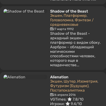
Shadow of the Beast
Экшен
Платформер
,
,
Головоломка
Фэнтези /
,
средневековье
27 марта 1992
Shadow of the Beast -
аркадный экшен-
платформер с видом сбоку.
Аарброн - обладающий
магическими
способностями человек,
которого еще в
младенчестве...
Alienation
Экшен
Шутер
Изометрия
,
,
,
Футуризм (Будущее)
,
Постапокалиптика
26 апреля 2016
VGTimes:
7.8/10
Игроки:
9.4/10