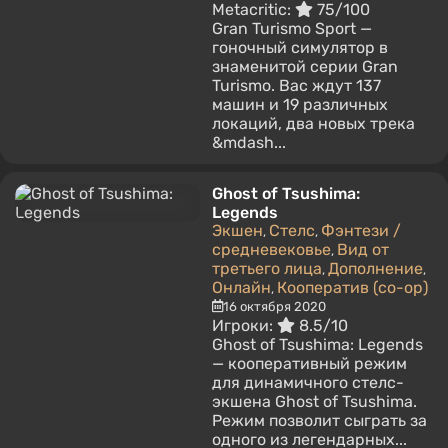
Metacritic:
75/100
Gran Turismo Sport —
гоночный симулятор в
знаменитой серии Gran
Turismo. Вас ждут 137
машин и 19 различных
локаций, два новых трека
&mdash...
Ghost of Tsushima:
Legends
Экшен
Стелс
Фэнтези /
,
,
средневековье
Вид от
,
третьего лица
Дополнение
,
,
Онлайн
Кооператив (co-op)
,
16 октября 2020
Игроки:
8.5/10
Ghost of Tsushima: Legends
— кооперативный режим
для динамичного стелс-
экшена Ghost of Tsushima.
Режим позволит сыграть за
одного из легендарных...