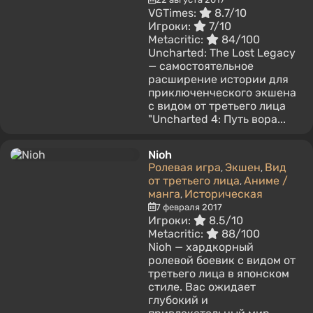
VGTimes:
8.7/10
Игроки:
7/10
Metacritic:
84/100
Uncharted: The Lost Legacy
— самостоятельное
расширение истории для
приключенческого экшена
с видом от третьего лица
"Uncharted 4: Путь вора...
Nioh
Ролевая игра
Экшен
Вид
,
,
от третьего лица
Аниме /
,
манга
Историческая
,
7 февраля 2017
Игроки:
8.5/10
Metacritic:
88/100
Nioh — хардкорный
ролевой боевик с видом от
третьего лица в японском
стиле. Вас ожидает
глубокий и