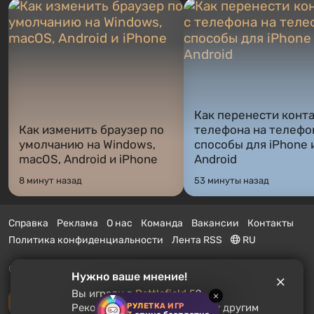
Как перенести конта
Как изменить браузер по
телефона на телефо
умолчанию на Windows,
способы для iPhone 
macOS, Android и iPhone
Android
8 минут назад
53 минуты назад
Справка
Реклама
О нас
Команда
Вакансии
Контакты
Политика конфиденциальности
Лента RSS
RU
© 2011 - 2026 VGTimes
Нужно ваше мнение!
Вы играли в
Battlefield 5
?
×
Полная версия
РУЛЕТКА ИГР
Рекомендуете ли вы эту игру другим