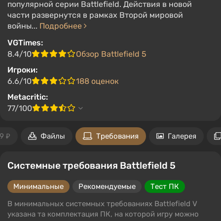
популярной серии Battlefield. Действия в новой
части развернутся в рамках Второй мировой
войны...
Подробнее
VGTimes:
8.4/10
Обзор Battlefield 5
Игроки:
6.6/10
188 оценок
Metacritic:
77/100
9 ₽
Файлы
Требования
Галерея
Системные требования Battlefield 5
Минимальные
Рекомендуемые
Тест ПК
В минимальных системных требованиях Battlefield V
указана та комплектация ПК, на которой игру можно