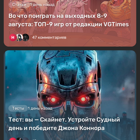
Статьи
1 день назад
Во что поиграть на выходных 8-9
августа: ТОП-9 игр от редакции VGTimes
47 комментариев
Тесты
1 день назад
Тест: вы — Скайнет. Устройте Судный
день и победите Джона Коннора