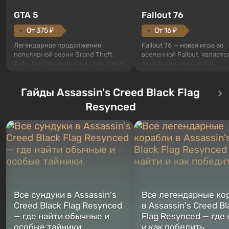
GTA 5
Fallout 76
От 375 ₽
От 16 ₽
Легендарное продолжение
Fallout 76 — новая игра во
популярной серии Grand Theft
вселенной Fallout, являетс
Auto. Местом действия стал город
приквелом ко всем без
Лос-Сантос, полюбившийся ещё в
исключения частям серии.
Grand Theft Auto: San Andreas .
События начинаются с Уб
Гайды Assassin's Creed Black Flag
Впервые игра расскажет историю
76, первого среди построе
сразу трех персонажей: Майкла,
Оно же, по задумке специа
Resynced
Тревора и Франклина, между
Vault-Tec, должно открыть
которыми вы сможете
первым после того, как на
переключаться в любое время.
Америку упадут ядерные б
Жанр и...
Место действия Fallout...
Все сундуки в Assassin's
Все легендарные ко
Creed Black Flag Resynced
в Assassin's Creed Bl
— где найти обычные и
Flag Resynced — где
особые тайники
и как победить