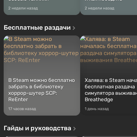
2 недели назад
2 недели назад
Бесплатные раздачи
В Steam можно бесплатно
Халява: в Steam нач
забрать в библиотеку
бесплатная раздача
хоррор-шутер SCP:
симулятора выжива
ReEnter
Breathedge
17 часов назад
1 день назад
Гайды и руководства