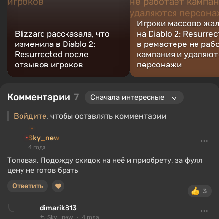
Игроки массово жа
Blizzard рассказала, что
на Diablo 2: Resurre
изменила в Diablo 2:
в ремастере не раб
Resurrected после
кампания и удаляют
отзывов игроков
персонажи
Комментарии
7
Войдите
, чтобы оставлять комментарии
Sky_new
4 года
Топовая. Подожду скидок на неё и приобрету, за фулл
цену не готов брать
Ответить
3
dimarik813
Sky_new
4 года