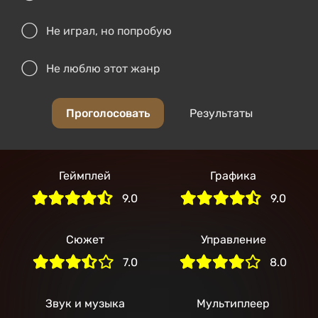
Не играл, но попробую
Не люблю этот жанр
Проголосовать
Результаты
Геймплей
Графика
9.0
9.0
Сюжет
Управление
7.0
8.0
Звук и музыка
Мультиплеер