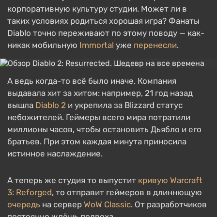
корпоративную культуру студии. Может ли в
таких условиях родиться хорошая игра? Фанаты
Diablo точно переживают по этому поводу — как-
никак мобильную
Immortal
уже
перенесли
.
А ведь когда-то всё было иначе. Компания
выдавала хит за хитом: например, 21 год назад
вышла
Diablo 2
и укрепила за Blizzard статус
небожителей. Геймеры всего мира потратили
миллионы часов, чтобы остановить Дьябло и его
братьев. При этом каждая минута приносила
истинное наслаждение.
А теперь же студия то выпустит
кривую
Warcraft
3: Reforged
, то отправит геймеров в длиннющую
очередь
на сервер
WoW Classic
. От разработчиков
постоянно ждёшь подвоха.