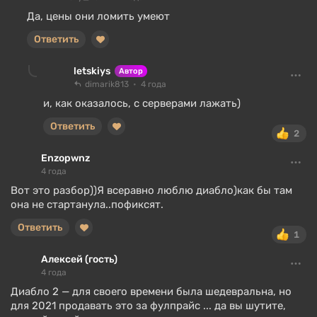
Да, цены они ломить умеют
Ответить
letskiys
Автор
dimarik813
4 года
и, как оказалось, с серверами лажать)
Ответить
2
Enzopwnz
4 года
Вот это разбор))Я всеравно люблю диабло)как бы там
она не стартанула..пофиксят.
Ответить
1
Алексей (гость)
4 года
Диабло 2 — для своего времени была шедевральна, но
для 2021 продавать это за фулпрайс ... да вы шутите,