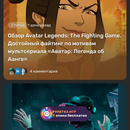
Статьи
1 день назад
Обзор Avatar Legends: The Fighting Game.
Достойный файтинг по мотивам
мультсериала «Аватар: Легенда об
Аанге»
4 комментария
×
РУЛЕТКА ИГР
3
спина бесплатно