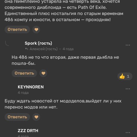
она геймплейно устарела на четверть века, хочется
современного диаблоида — есть Path Of Exile.
Единственный плюс ностальгия по старым временам
486 компу и юности, в остальном — проходняк!
Ответить
Spork (гость)
Алексей (гость)
4 года
На 486 не то что вторая, даже первая дьябла не
пошла-бы.
Ответить
1
KEYNNOREN
4 года
Буду ждать новостей от мододелов,выйдет ли у них
перенос модов или нет.
Ответить
ZZZ DRTH
4 года