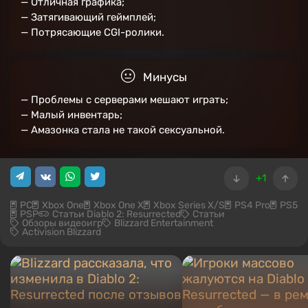
— Отличная графика;
— Затягивающий геймплей;
— Потрясающие CGI-ролики.
Минусы
— Проблемы с серверами мешают играть;
— Малый инвентарь;
— Амазонка стала не такой сексуальной.
+1
PC
Xbox One
Xbox One X
Xbox Series X/S
PS4 Pro
PS5
PSP
Статьи Diablo 2: Resurrected
Статьи
Обзоры видеоигр
Blizzard Entertainment
Activision Blizzard