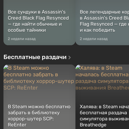
Все сундуки в Assassin's
Все легендарные ко
Creed Black Flag Resynced
в Assassin's Creed Bl
— где найти обычные и
Flag Resynced — где
особые тайники
и как победить
2 недели назад
2 недели назад
Бесплатные раздачи
В Steam можно бесплатно
Халява: в Steam нач
забрать в библиотеку
бесплатная раздача
хоррор-шутер SCP:
симулятора выжива
ReEnter
Breathedge