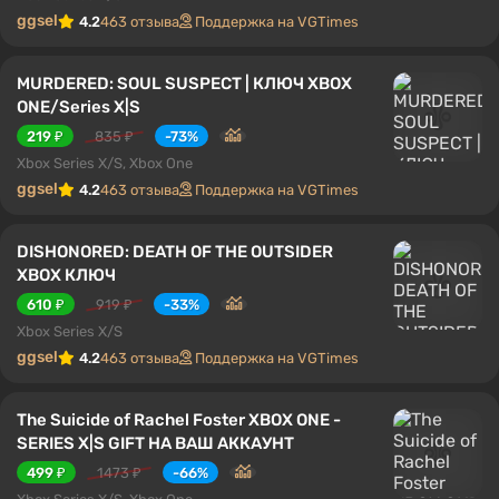
ggsel
4.2
463 отзыва
Поддержка на VGTimes
MURDERED: SOUL SUSPECT | КЛЮЧ XBOX
ONE/Series X|S
219 ₽
835 ₽
-73%
Xbox Series X/S, Xbox One
ggsel
4.2
463 отзыва
Поддержка на VGTimes
DISHONORED: DEATH OF THE OUTSIDER
XBOX КЛЮЧ
610 ₽
919 ₽
-33%
Xbox Series X/S
ggsel
4.2
463 отзыва
Поддержка на VGTimes
The Suicide of Rachel Foster XBOX ONE -
SERIES X|S GIFT НА ВАШ АККАУНТ
499 ₽
1473 ₽
-66%