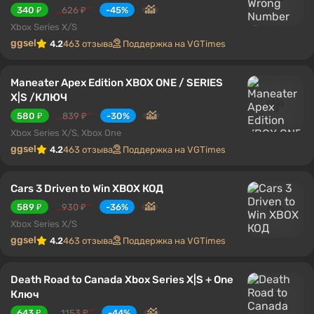
340 ₽
626 ₽
-45%
Xbox Series X/S
ggsel
4.2
463 отзыва
Поддержка на VGTimes
Maneater Apex Edition XBOX ONE / SERIES
X|S /КЛЮЧ
580 ₽
839 ₽
-30%
Xbox Series X/S, Xbox One
ggsel
4.2
463 отзыва
Поддержка на VGTimes
Cars 3 Driven to Win XBOX КОД
589 ₽
930 ₽
-36%
Xbox Series X/S
ggsel
4.2
463 отзыва
Поддержка на VGTimes
Death Road to Canada Xbox Series X|S + One
Ключ
643 ₽
1153 ₽
-44%