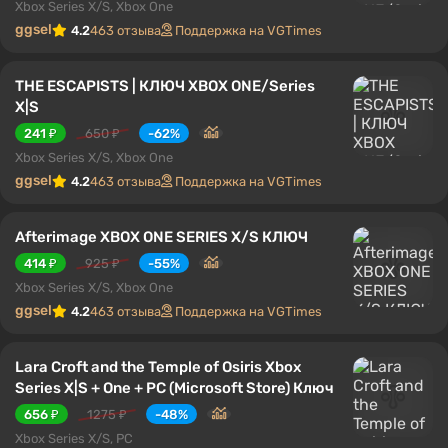
Xbox Series X/S, Xbox One
ggsel
4.2
463 отзыва
Поддержка на VGTimes
THE ESCAPISTS | КЛЮЧ XBOX ONE/Series
X|S
241 ₽
650 ₽
-62%
Xbox Series X/S, Xbox One
ggsel
4.2
463 отзыва
Поддержка на VGTimes
Afterimage XBOX ONE SERIES X/S КЛЮЧ
414 ₽
925 ₽
-55%
Xbox Series X/S, Xbox One
ggsel
4.2
463 отзыва
Поддержка на VGTimes
Lara Croft and the Temple of Osiris Xbox
Series X|S + One + PC (Microsoft Store) Ключ
656 ₽
1275 ₽
-48%
Xbox Series X/S, PC