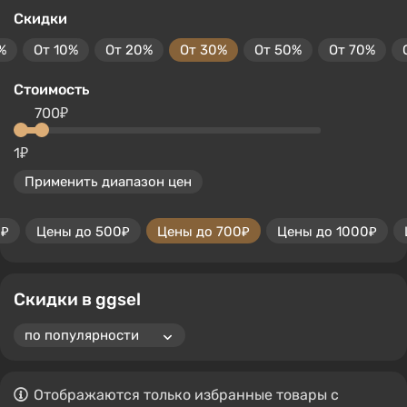
Скидки
%
От 10%
От 20%
От 30%
От 50%
От 70%
Стоимость
700₽
1₽
Применить диапазон цен
0₽
Цены до 500₽
Цены до 700₽
Цены до 1000₽
Скидки в ggsel
Отображаются только избранные товары с