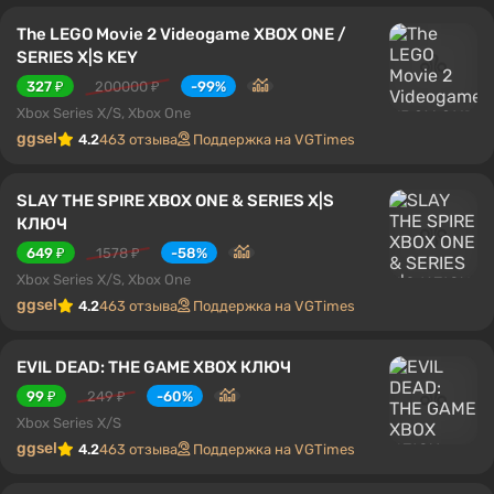
The LEGO Movie 2 Videogame XBOX ONE /
SERIES X|S KEY
327 ₽
200000 ₽
-99%
Xbox Series X/S, Xbox One
ggsel
4.2
463 отзыва
Поддержка на VGTimes
SLAY THE SPIRE XBOX ONE & SERIES X|S
КЛЮЧ
649 ₽
1578 ₽
-58%
Xbox Series X/S, Xbox One
ggsel
4.2
463 отзыва
Поддержка на VGTimes
EVIL DEAD: THE GAME XBOX КЛЮЧ
99 ₽
249 ₽
-60%
Xbox Series X/S
ggsel
4.2
463 отзыва
Поддержка на VGTimes