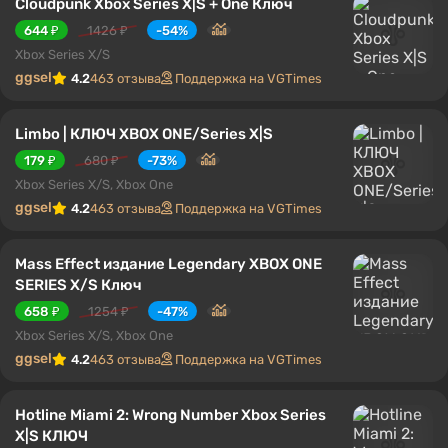
Cloudpunk Xbox Series X|S + One Ключ
644 ₽
1426 ₽
-54%
Xbox Series X/S
ggsel
4.2
463 отзыва
Поддержка на VGTimes
Limbo | КЛЮЧ XBOX ONE/Series X|S
179 ₽
680 ₽
-73%
Xbox Series X/S, Xbox One
ggsel
4.2
463 отзыва
Поддержка на VGTimes
Mass Effect издание Legendary XBOX ONE
SERIES X/S Ключ
658 ₽
1254 ₽
-47%
Xbox Series X/S, Xbox One
ggsel
4.2
463 отзыва
Поддержка на VGTimes
Hotline Miami 2: Wrong Number Xbox Series
X|S КЛЮЧ