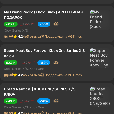
My Friend Pedro (Xbox Ключ) АРГЕНТИНА +
ПОДАРОК
609 ₽
1355 ₽
-55%
Xbox Series X/S
ggsel
4.2
463 отзыва
Поддержка на VGTimes
Super Meat Boy Forever Xbox One Series X|S
ключ
523 ₽
1395 ₽
-62%
Xbox Series X/S, Xbox One
ggsel
4.2
463 отзыва
Поддержка на VGTimes
Dread Nautical | XBOX ONE/SERIES X/S |
КЛЮЧ
649 ₽
1547 ₽
-58%
Xbox Series X/S, Xbox One
ggsel
4.2
463 отзыва
Поддержка на VGTimes