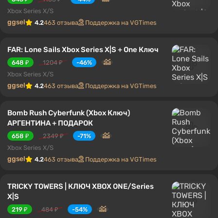
Xbox Series X/S
ggsel
4.2
463 отзыва
Поддержка на VGTimes
FAR: Lone Sails Xbox Series X|S + One Ключ
648 ₽
1204 ₽
-46%
Xbox Series X/S
ggsel
4.2
463 отзыва
Поддержка на VGTimes
Bomb Rush Cyberfunk (Xbox Ключ)
АРГЕНТИНА + ПОДАРОК
658 ₽
2349 ₽
-71%
Xbox Series X/S
ggsel
4.2
463 отзыва
Поддержка на VGTimes
TRICKY TOWERS | КЛЮЧ XBOX ONE/Series
X|S
219 ₽
484 ₽
-54%