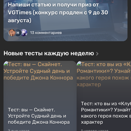
Напиши статью и получи приз от
VGTimes (конкурс продлен с 9 до 30
августа)
13 комментариев
Новые тесты каждую неделю
Тест: кто вы из «Клу
Тест: вы — Скайнет.
Романтики»? Узнайте
Устройте Судный день и
какого героя похож 
победите Джона Коннора
характер
2 дня назад
1 неделя назад