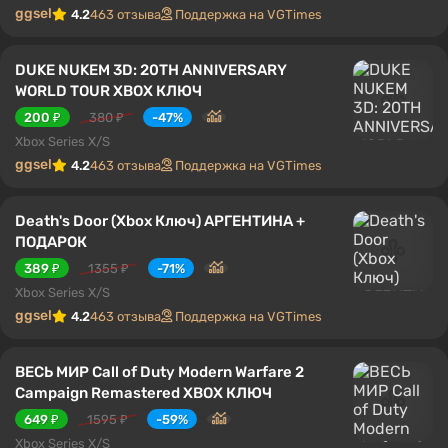
ggsel
4.2
463 отзыва
Поддержка на VGTimes
DUKE NUKEM 3D: 20TH ANNIVERSARY
WORLD TOUR XBOX КЛЮЧ
200 ₽
380 ₽
-47%
Xbox Series X/S
ggsel
4.2
463 отзыва
Поддержка на VGTimes
Death's Door (Xbox Ключ) АРГЕНТИНА +
ПОДАРОК
389 ₽
1355 ₽
-71%
Xbox Series X/S
ggsel
4.2
463 отзыва
Поддержка на VGTimes
ВЕСЬ МИР Call of Duty Modern Warfare 2
Campaign Remastered XBOX КЛЮЧ
649 ₽
1595 ₽
-59%
Xbox Series X/S