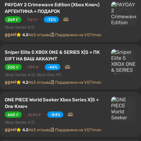
PAYDAY 2 Crimewave Edition (Xbox Ключ)
АРГЕНТИНА + ПОДАРОК
269 ₽
961 ₽
-72%
Xbox Series X/S
ggsel
4.2
463 отзыва
Поддержка на VGTimes
Sniper Elite 5 XBOX ONE & SERIES X|S + ПК
GIFT НА ВАШ АККАУНТ
550 ₽
999 ₽
-44%
Xbox Series X/S, Xbox One, PC
ggsel
4.2
463 отзыва
Поддержка на VGTimes
ONE PIECE World Seeker Xbox Series X|S +
One Ключ
660 ₽
4286 ₽
-84%
Xbox Series X/S
ggsel
4.2
463 отзыва
Поддержка на VGTimes