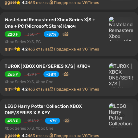
ggsel
4.2
463 отзыва
Поддержка на VGTimes
Wasteland Remastered Xbox Series X|S +
One + PC (Microsoft Store) Ключ
220 ₽
350 ₽
-37%
Xbox Series X/S, PC
ggsel
4.2
463 отзыва
Поддержка на VGTimes
TUROK | XBOX ONE/SERIES X/S | КЛЮЧ
265 ₽
429 ₽
-38%
Xbox Series X/S, Xbox One
ggsel
4.2
463 отзыва
Поддержка на VGTimes
LEGO Harry Potter Collection XBOX
ONE/SERIES X|S KEY
498 ₽
1518 ₽
-67%
Xbox Series X/S, Xbox One
ggsel
4.2
463 отзыва
Поддержка на VGTimes