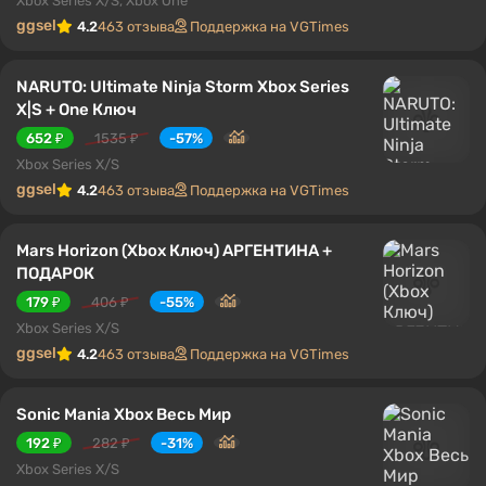
Xbox Series X/S, Xbox One
ggsel
4.2
463 отзыва
Поддержка на VGTimes
NARUTO: Ultimate Ninja Storm Xbox Series
X|S + One Ключ
652 ₽
1535 ₽
-57%
Xbox Series X/S
ggsel
4.2
463 отзыва
Поддержка на VGTimes
Mars Horizon (Xbox Ключ) АРГЕНТИНА +
ПОДАРОК
179 ₽
406 ₽
-55%
Xbox Series X/S
ggsel
4.2
463 отзыва
Поддержка на VGTimes
Sonic Mania Xbox Весь Мир
192 ₽
282 ₽
-31%
Xbox Series X/S