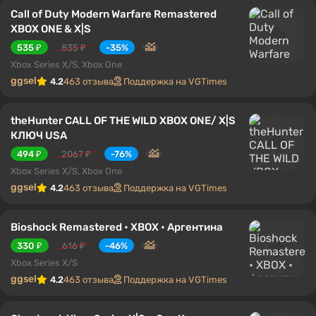
Call of Duty Modern Warfare Remastered
XBOX ONE & X|S
535 ₽
835 ₽
-35%
Xbox Series X/S, Xbox One
ggsel
4.2
463 отзыва
Поддержка на VGTimes
theHunter CALL OF THE WILD XBOX ONE/ X|S
КЛЮЧ USA
494 ₽
2067 ₽
-76%
Xbox Series X/S, Xbox One
ggsel
4.2
463 отзыва
Поддержка на VGTimes
Bioshock Remastered • XBOX • Аргентина
330 ₽
616 ₽
-46%
Xbox Series X/S
ggsel
4.2
463 отзыва
Поддержка на VGTimes