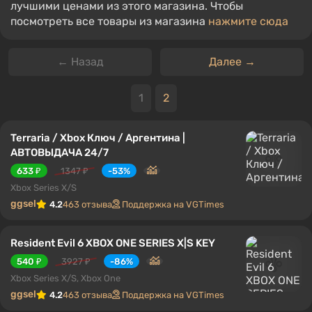
лучшими ценами из этого магазина. Чтобы
посмотреть все товары из магазина
нажмите сюда
← Назад
Далее →
1
2
Terraria / Xbox Ключ / Аргентина |
АВТОВЫДАЧА 24/7
633 ₽
1347 ₽
-53%
Xbox Series X/S
ggsel
4.2
463 отзыва
Поддержка на VGTimes
Resident Evil 6 XBOX ONE SERIES X|S KEY
540 ₽
3927 ₽
-86%
Xbox Series X/S, Xbox One
ggsel
4.2
463 отзыва
Поддержка на VGTimes