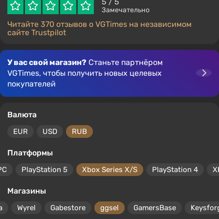
5
/ 5
Замечательно
Читайте 370 отзывов о VGTimes на независимом
сайте Trustpilot
У вас свой магазин?
Станьте партнёром
VGTimes, чтобы получить новых целевых
покупателей
Валюта
EUR
USD
RUB
Платформы
PC
PlayStation 5
Xbox Series X/S
PlayStation 4
X
Магазины
a
Wyrel
Gabestore
ggsel
GamersBase
Keysfor