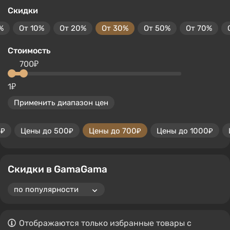
Скидки
%
От 10%
От 20%
От 30%
От 50%
От 70%
Стоимость
700₽
1₽
Применить диапазон цен
0₽
Цены до 500₽
Цены до 700₽
Цены до 1000₽
Скидки в GamaGama
Отображаются только избранные товары с