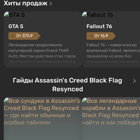
Хиты продаж
GTA 5
Fallout 76
От 375 ₽
От 16 ₽
Легендарное продолжение
Fallout 76 — новая игра во
популярной серии Grand Theft
вселенной Fallout, являетс
Auto. Местом действия стал город
приквелом ко всем без
Лос-Сантос, полюбившийся ещё в
исключения частям серии.
Grand Theft Auto: San Andreas .
События начинаются с Уб
Впервые игра расскажет историю
76, первого среди построе
сразу трех персонажей: Майкла,
Гайды Assassin's Creed Black Flag
Оно же, по задумке специа
Тревора и Франклина, между
Vault-Tec, должно открыть
Resynced
которыми вы сможете
первым после того, как на
переключаться в любое время.
Америку упадут ядерные б
Жанр и...
Место действия Fallout...