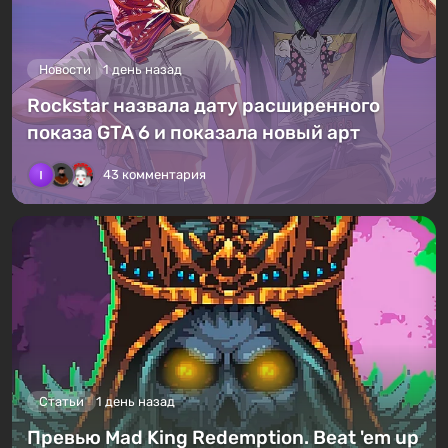
Новости
1 день назад
Rockstar назвала дату расширенного
показа GTA 6 и показала новый арт
43 комментария
Статьи
1 день назад
Превью Mad King Redemption. Beat 'em up