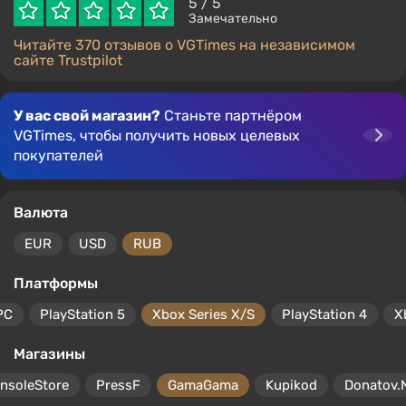
5
/ 5
Замечательно
Читайте 370 отзывов о VGTimes на независимом
сайте Trustpilot
У вас свой магазин?
Станьте партнёром
VGTimes, чтобы получить новых целевых
покупателей
Валюта
EUR
USD
RUB
Платформы
PC
PlayStation 5
Xbox Series X/S
PlayStation 4
X
Магазины
nsoleStore
PressF
GamaGama
Kupikod
Donatov.