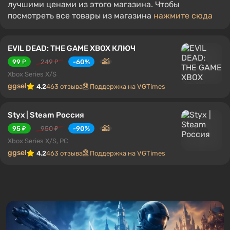
лучшими ценами из этого магазина. Чтобы
посмотреть все товары из магазина
нажмите сюда
EVIL DEAD: THE GAME XBOX КЛЮЧ
99 ₽
249 ₽
-60%
Xbox Series X/S
ggsel
4.2
463 отзыва
Поддержка на VGTimes
Styx | Steam Россия
95 ₽
950 ₽
-90%
Xbox Series X/S, PC
ggsel
4.2
463 отзыва
Поддержка на VGTimes