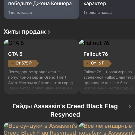
победите Джона Коннора
характер
1 день назад
1 неделя назад
Хиты продаж
GTA 5
Fallout 76
От 375 ₽
От 16 ₽
Легендарное продолжение
Fallout 76 — новая игра во
популярной серии Grand Theft
вселенной Fallout, являетс
Auto. Местом действия стал город
приквелом ко всем без
Лос-Сантос, полюбившийся ещё в
исключения частям серии.
Grand Theft Auto: San Andreas .
События начинаются с Уб
Впервые игра расскажет историю
76, первого среди построе
сразу трех персонажей: Майкла,
Гайды Assassin's Creed Black Flag
Оно же, по задумке специа
Тревора и Франклина, между
Vault-Tec, должно открыть
Resynced
которыми вы сможете
первым после того, как на
переключаться в любое время.
Америку упадут ядерные б
Жанр и...
Место действия Fallout...