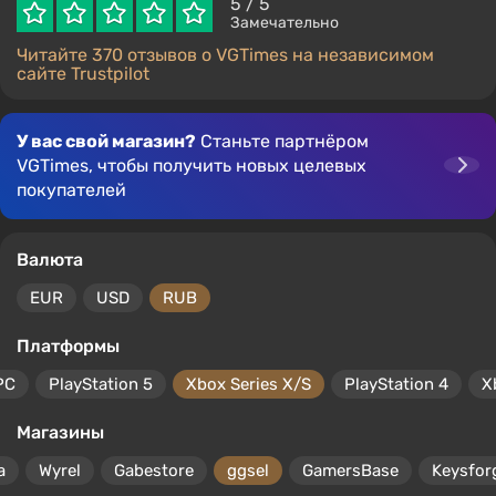
5
/ 5
Замечательно
Читайте 370 отзывов о VGTimes на независимом
сайте Trustpilot
У вас свой магазин?
Станьте партнёром
VGTimes, чтобы получить новых целевых
покупателей
Валюта
EUR
USD
RUB
Платформы
PC
PlayStation 5
Xbox Series X/S
PlayStation 4
X
Магазины
a
Wyrel
Gabestore
ggsel
GamersBase
Keysfor