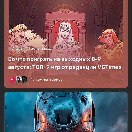
Статьи
1 день назад
Во что поиграть на выходных 8-9
августа: ТОП-9 игр от редакции VGTimes
47 комментариев