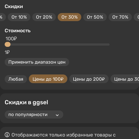
Скидки
%
От 10%
От 20%
От 30%
От 50%
От 70%
Стоимость
100₽
1₽
Применить диапазон цен
Любая
Цены до 100₽
Цены до 200₽
Цены до 3
Скидки в ggsel
Отображаются только избранные товары с