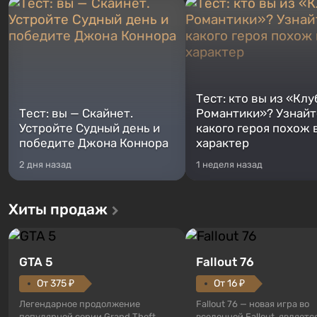
Тест: кто вы из «Клу
Тест: вы — Скайнет.
Романтики»? Узнайте
Устройте Судный день и
какого героя похож 
победите Джона Коннора
характер
2 дня назад
1 неделя назад
Хиты продаж
GTA 5
Fallout 76
От 375 ₽
От 16 ₽
Легендарное продолжение
Fallout 76 — новая игра во
популярной серии Grand Theft
вселенной Fallout, являетс