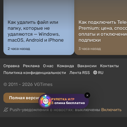
Как удалить файл или
Как подключить Tel
папку, которые не
Premium: цена, спос
удаляются — Windows,
оплаты и отключени
macOS, Android и iPhone
подписки
2 часа назад
3 часа назад
Справка
Реклама
О нас
Команда
Вакансии
Контакты
Политика конфиденциальности
Лента RSS
RU
© 2011 - 2026 VGTimes
×
Полная версия
РУЛЕТКА ИГР
3
спина бесплатно
Push-уведомления о новостях:
выключены
Включить