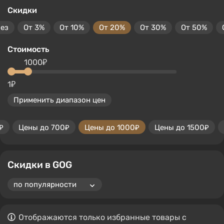
Скидки
без
От 3%
От 10%
От 20%
От 30%
От 50%
Стоимость
1000₽
1₽
Применить диапазон цен
₽
Цены до 700₽
Цены до 1000₽
Цены до 1500₽
Скидки в GOG
Отображаются только избранные товары с