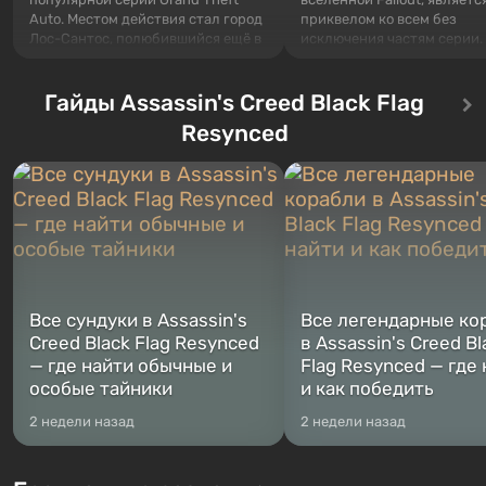
Auto. Местом действия стал город
приквелом ко всем без
Лос-Сантос, полюбившийся ещё в
исключения частям серии.
Grand Theft Auto: San Andreas .
События начинаются с Уб
Впервые игра расскажет историю
76, первого среди построе
сразу трех персонажей: Майкла,
Гайды Assassin's Creed Black Flag
Оно же, по задумке специа
Тревора и Франклина, между
Vault-Tec, должно открыть
Resynced
которыми вы сможете
первым после того, как на
переключаться в любое время.
Америку упадут ядерные б
Жанр и...
Место действия Fallout...
Все сундуки в Assassin's
Все легендарные ко
Creed Black Flag Resynced
в Assassin's Creed Bl
— где найти обычные и
Flag Resynced — где
особые тайники
и как победить
2 недели назад
2 недели назад