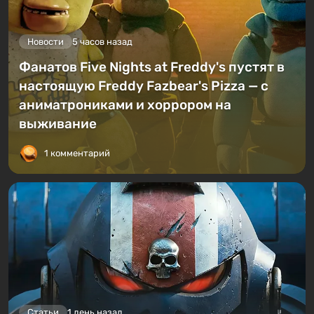
Новости
5 часов назад
Фанатов Five Nights at Freddy's пустят в
настоящую Freddy Fazbear's Pizza — с
аниматрониками и хоррором на
выживание
1 комментарий
Статьи
1 день назад