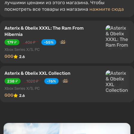
лучшими ценами из этого магазина. Чтобы
посмотреть все товары из магазина
нажмите сюда
Asterix & Obelix XXXL: The Ram From
Hibernia
179 ₽
406 ₽
-55%
Xbox Series X/S, PC
GOG
2.6
Asterix & Obelix XXL Collection
238 ₽
1020 ₽
-76%
Xbox Series X/S, PC
GOG
2.6