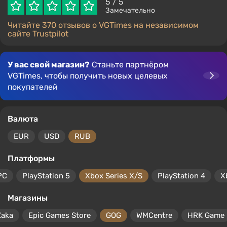
5
/ 5
Замечательно
Читайте 370 отзывов о VGTimes на независимом
сайте Trustpilot
У вас свой магазин?
Станьте партнёром
VGTimes, чтобы получить новых целевых
покупателей
Валюта
EUR
USD
RUB
Платформы
PC
PlayStation 5
Xbox Series X/S
PlayStation 4
X
Магазины
Zaka
Epic Games Store
GOG
WMCentre
HRK Game