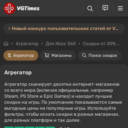
⚡️ Новый конкурс пользовательских статей от VGTimes — участвуйте тут ⚡️
Агрегатор
Для Xbox 360
Скидки от 20%
Це
Агрегатор
Магазины
Поиск скидок
Агрегатор
Агрегатор сканирует десятки интернет-магазинов
со всего мира (включая официальные, например
Steam, PS Store и Epic Games) и находит лучшие
скидки на игры. По умолчанию показываются самые
выгодные цены на популярные игры. Используйте
фильтры, чтобы искать скидки в разных магазинах,
для разных платформ и так далее.