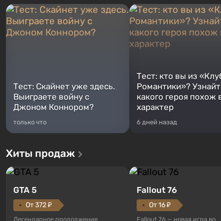
Тест: кто вы из «Клу
Тест: Скайнет уже здесь.
Романтики»? Узнайте
Выиграете войну с
какого героя похож 
Джоном Коннором?
характер
только что
6 дней назад
Хиты продаж
GTA 5
Fallout 76
От 372 ₽
От 16 ₽
Легендарное продолжение
Fallout 76 — новая игра во