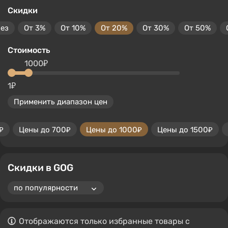
Скидки
без
От 3%
От 10%
От 20%
От 30%
От 50%
Стоимость
1000₽
1₽
Применить диапазон цен
₽
Цены до 700₽
Цены до 1000₽
Цены до 1500₽
Скидки в GOG
Отображаются только избранные товары с