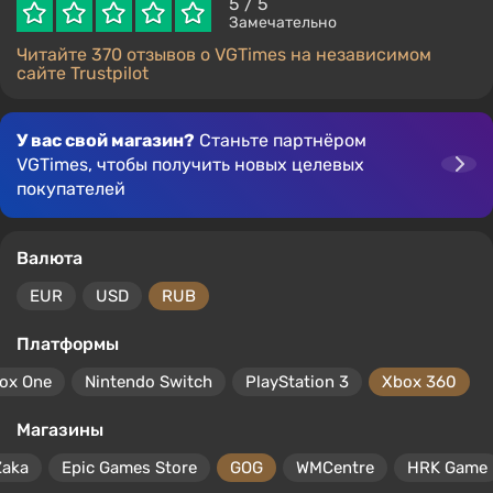
5
/ 5
Замечательно
Читайте 370 отзывов о VGTimes на независимом
сайте Trustpilot
У вас свой магазин?
Станьте партнёром
VGTimes, чтобы получить новых целевых
покупателей
Валюта
EUR
USD
RUB
Платформы
ox One
Nintendo Switch
PlayStation 3
Xbox 360
Магазины
Zaka
Epic Games Store
GOG
WMCentre
HRK Game