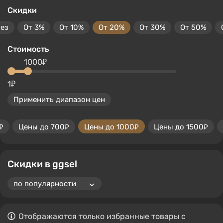
Скидки
без
От 3%
От 10%
От 20%
От 30%
От 50%
Стоимость
1000₽
1₽
Применить диапазон цен
₽
Цены до 700₽
Цены до 1000₽
Цены до 1500₽
Скидки в ggsel
Отображаются только избранные товары с