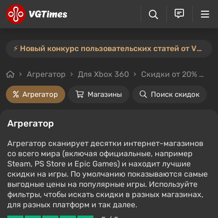
⚡️ Новый конкурс пользовательских статей от VGTimes — участвуйте тут ⚡️
Агрегатор
Для Xbox 360
Скидки от 20%
Це
Агрегатор
Магазины
Поиск скидок
Агрегатор
Агрегатор сканирует десятки интернет-магазинов
со всего мира (включая официальные, например
Steam, PS Store и Epic Games) и находит лучшие
скидки на игры. По умолчанию показываются самые
выгодные цены на популярные игры. Используйте
фильтры, чтобы искать скидки в разных магазинах,
для разных платформ и так далее.