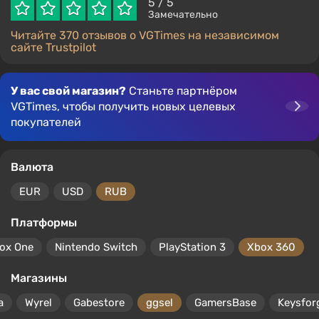
5
/ 5
Замечательно
Читайте 370 отзывов о VGTimes на независимом
сайте Trustpilot
У вас свой магазин?
Станьте партнёром
VGTimes, чтобы получить новых целевых
покупателей
Валюта
EUR
USD
RUB
Платформы
ox One
Nintendo Switch
PlayStation 3
Xbox 360
Магазины
a
Wyrel
Gabestore
ggsel
GamersBase
Keysfor