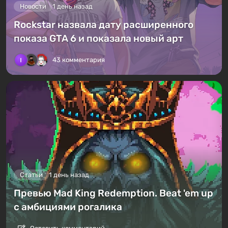
Новости
1 день назад
Rockstar назвала дату расширенного
показа GTA 6 и показала новый арт
43 комментария
Статьи
1 день назад
Превью Mad King Redemption. Beat 'em up
с амбициями рогалика