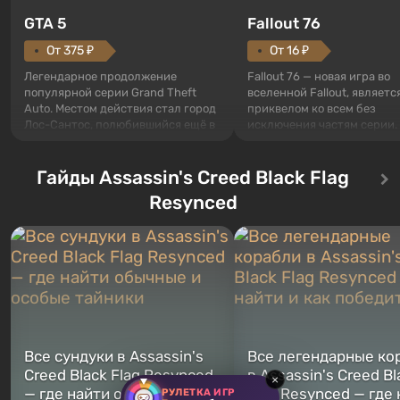
GTA 5
Fallout 76
От 375 ₽
От 16 ₽
Легендарное продолжение
Fallout 76 — новая игра во
популярной серии Grand Theft
вселенной Fallout, являетс
Auto. Местом действия стал город
приквелом ко всем без
Лос-Сантос, полюбившийся ещё в
исключения частям серии.
Grand Theft Auto: San Andreas .
События начинаются с Уб
Впервые игра расскажет историю
76, первого среди построе
сразу трех персонажей: Майкла,
Гайды Assassin's Creed Black Flag
Оно же, по задумке специа
Тревора и Франклина, между
Vault-Tec, должно открыть
Resynced
которыми вы сможете
первым после того, как на
переключаться в любое время.
Америку упадут ядерные б
Жанр и...
Место действия Fallout...
Все сундуки в Assassin's
Все легендарные ко
Creed Black Flag Resynced
в Assassin's Creed Bl
×
— где найти обычные и
Flag Resynced — где
РУЛЕТКА ИГР