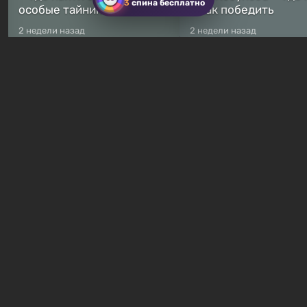
3
спина бесплатно
особые тайники
и как победить
2 недели назад
2 недели назад
Бесплатные раздачи
Халява: в Steam началась
В Steam навсегда
бесплатная раздача
бесплатными стали 
симулятора выживания
8 игр — среди них ес
Breathedge
хоррор с рейтингом
2 часа назад
6 часов назад
Гайды и руководства