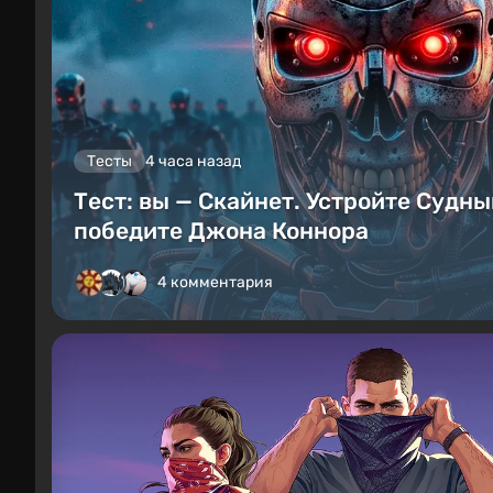
Тесты
4 часа назад
Тест: вы — Скайнет. Устройте Судны
победите Джона Коннора
4 комментария