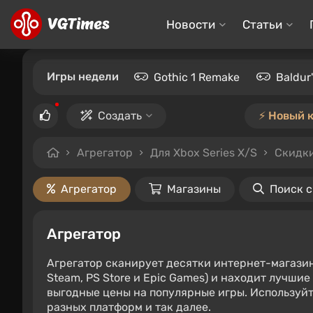
Новости
Статьи
Игры недели
Gothic 1 Remake
Baldur
Создать
⚡️ Новый 
Агрегатор
Для Xbox Series X/S
Скидки
Агрегатор
Магазины
Поиск 
Агрегатор
Агрегатор сканирует десятки интернет-магази
Steam, PS Store и Epic Games) и находит лучши
выгодные цены на популярные игры. Используйт
разных платформ и так далее.