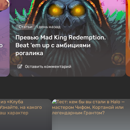
Статьи
1 день назад
Превью Mad King Redemption.
о
Beat 'em up с амбициями
рогалика
Оставить комментарий