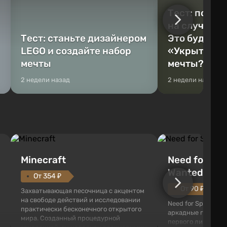
Тест: постр
на случай к
Тест: станьте дизайнером
Это будет Va
LEGO и создайте набор
«Укрытие» 
мечты
мечты?
2 недели назад
2 недели назад
Minecraft
Need for Spe
Wanted (201
От 354 ₽
От 90 ₽
Захватывающая песочница с акцентом
на свободе действий и исследовании
Need for Speed: Mo
практически бесконечного открытого
аркадные гонки с 
мира. Созданный процедурной
первого лица. В э