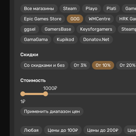
Все магазины
Steam
Playo
Plati
Gam
Epic Games Store
GOG
WMCentre
HRK Ga
ggsel
GamersBase
Keysforgamers
Steam
GamaGama
Kupikod
Donatov.Net
Скидки
Со скидками и без
От 3%
От 10%
От 20%
Стоимость
1000₽
1₽
Применить диапазон цен
Любая
Цены до 100₽
Цены до 200₽
Цен