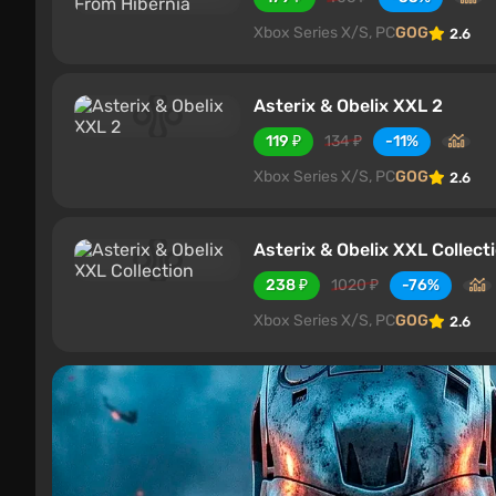
Xbox Series X/S, PC
GOG
2.6
Asterix & Obelix XXL 2
119 ₽
134 ₽
-11%
Xbox Series X/S, PC
GOG
2.6
Asterix & Obelix XXL Collect
238 ₽
1020 ₽
-76%
Xbox Series X/S, PC
GOG
2.6