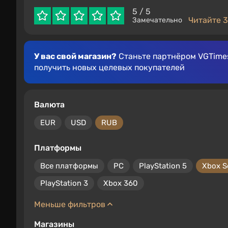
5
/ 5
Читайте 3
Замечательно
У вас свой магазин?
Станьте партнёром VGTimes
получить новых целевых покупателей
Валюта
EUR
USD
RUB
Платформы
Все платформы
PC
PlayStation 5
Xbox S
PlayStation 3
Xbox 360
Меньше фильтров
Магазины