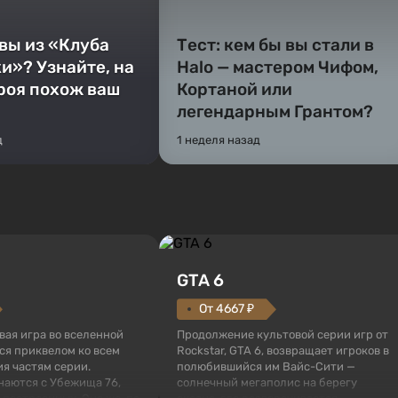
 вы из «Клуба
Тест: кем бы вы стали в
и»? Узнайте, на
Halo — мастером Чифом,
ероя похож ваш
Кортаной или
легендарным Грантом?
д
1 неделя назад
GTA 6
От 4667 ₽
овая игра во вселенной
Продолжение культовой серии игр от
тся приквелом ко всем
Rockstar, GTA 6, возвращает игроков в
я частям серии.
полюбившийся им Вайс-Сити —
наются с Убежища 76,
солнечный мегаполис на берегу