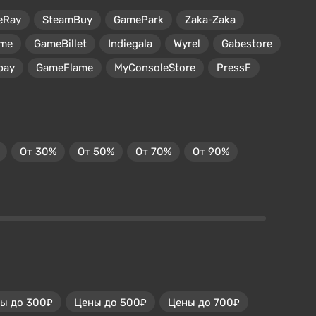
eRay
SteamBuy
GamePark
Zaka-Zaka
me
GameBillet
Indiegala
Wyrel
Gabestore
pay
GameFlame
MyConsoleStore
PressF
От 30%
От 50%
От 70%
От 90%
ы до 300₽
Цены до 500₽
Цены до 700₽