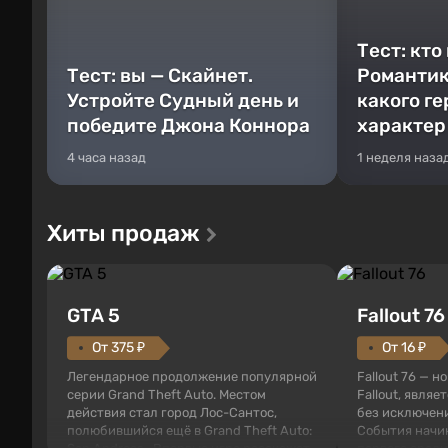
Тест: кто
Тест: вы — Скайнет.
Романтик
Устройте Судный день и
какого г
победите Джона Коннора
характер
4 часа назад
1 неделя наза
Хиты продаж
GTA 5
Fallout 76
От 375 ₽
От 16 ₽
Легендарное продолжение популярной
Fallout 76 — н
серии Grand Theft Auto. Местом
Fallout, являе
действия стал город Лос-Сантос,
без исключени
полюбившийся ещё в Grand Theft Auto:
События начи