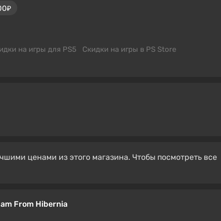
00₽
идки на игры для PS5
Скидки на игры в PS Store
чшими ценами из этого магазина. Чтобы посмотреть все
Ram From Hibernia