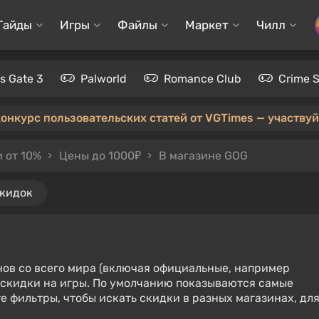
Гайды
Игры
Файлы
Маркет
Чилл
's Gate 3
Palworld
Romance Club
Crime 
конкурс пользовательских статей от VGTimes — участвуйт
 от 10%
Цены до 1000₽
В магазине GOG
скидок
нов со всего мира (включая официальные, например
е скидки на игры. По умолчанию показываются самые
е фильтры, чтобы искать скидки в разных магазинах, дл