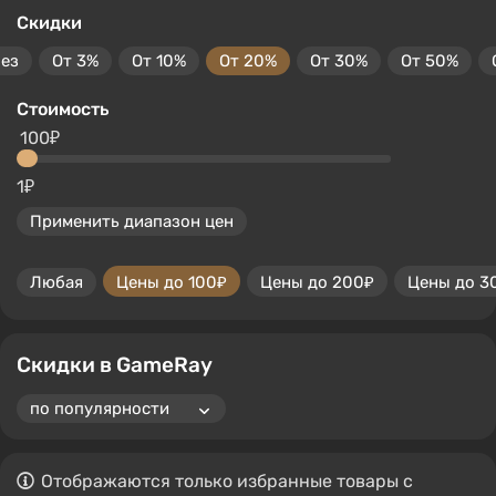
Скидки
без
От 3%
От 10%
От 20%
От 30%
От 50%
Стоимость
100₽
1₽
Применить диапазон цен
Любая
Цены до 100₽
Цены до 200₽
Цены до 3
Скидки в GameRay
Отображаются только избранные товары с