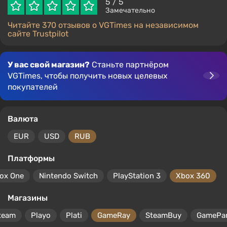
5
/ 5
Замечательно
Читайте 370 отзывов о VGTimes на независимом
сайте Trustpilot
У вас свой магазин?
Станьте партнёром
VGTimes, чтобы получить новых целевых
покупателей
Валюта
EUR
USD
RUB
Платформы
ox One
Nintendo Switch
PlayStation 3
Xbox 360
Магазины
team
Playo
Plati
GameRay
SteamBuy
GamePa