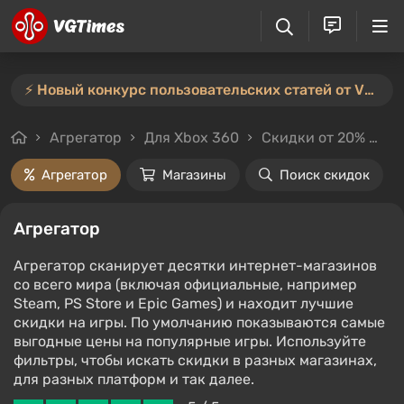
⚡️ Новый конкурс пользовательских статей от VGTimes — участвуйте тут ⚡️
Агрегатор
Для Xbox 360
Скидки от 20%
Це
Агрегатор
Магазины
Поиск скидок
Агрегатор
Агрегатор сканирует десятки интернет-магазинов
со всего мира (включая официальные, например
Steam, PS Store и Epic Games) и находит лучшие
скидки на игры. По умолчанию показываются самые
выгодные цены на популярные игры. Используйте
фильтры, чтобы искать скидки в разных магазинах,
для разных платформ и так далее.