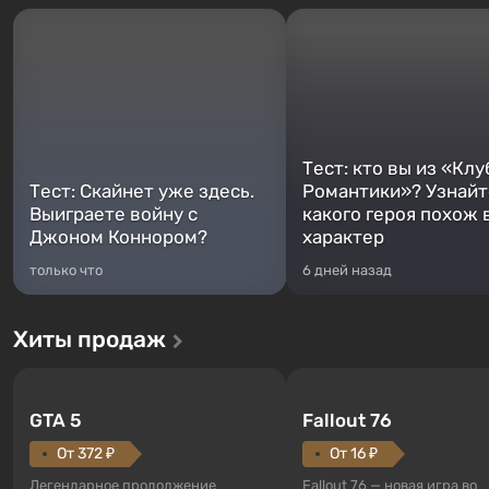
Тест: кто вы из «Клу
Тест: Скайнет уже здесь.
Романтики»? Узнайте
Выиграете войну с
какого героя похож 
Джоном Коннором?
характер
только что
6 дней назад
Хиты продаж
GTA 5
Fallout 76
От 372 ₽
От 16 ₽
Легендарное продолжение
Fallout 76 — новая игра во