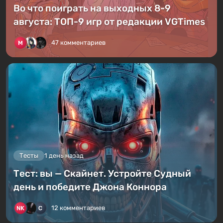
Во что поиграть на выходных 8-9
августа: ТОП-9 игр от редакции VGTimes
47 комментариев
Тесты
1 день назад
Тест: вы — Скайнет. Устройте Судный
день и победите Джона Коннора
12 комментариев