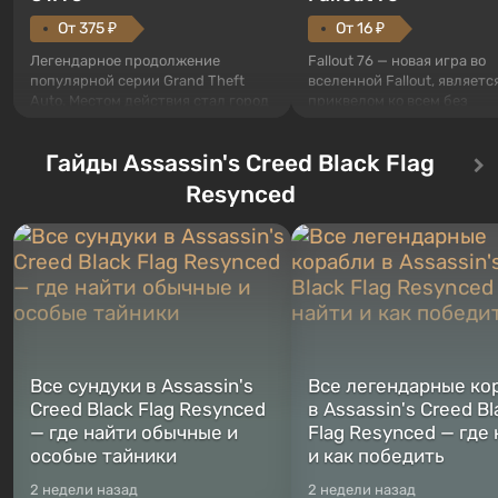
От 375 ₽
От 16 ₽
Легендарное продолжение
Fallout 76 — новая игра во
популярной серии Grand Theft
вселенной Fallout, являетс
Auto. Местом действия стал город
приквелом ко всем без
Лос-Сантос, полюбившийся ещё в
исключения частям серии.
Grand Theft Auto: San Andreas .
События начинаются с Уб
Гайды Assassin's Creed Black Flag
Впервые игра расскажет историю
76, первого среди построе
сразу трех персонажей: Майкла,
Оно же, по задумке специа
Resynced
Тревора и Франклина, между
Vault-Tec, должно открыть
которыми вы сможете
первым после того, как на
переключаться в любое время.
Америку упадут ядерные б
Жанр и...
Место действия Fallout...
Все сундуки в Assassin's
Все легендарные ко
Creed Black Flag Resynced
в Assassin's Creed Bl
— где найти обычные и
Flag Resynced — где
особые тайники
и как победить
2 недели назад
2 недели назад