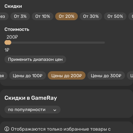
Скидки
без
От 3%
От 10%
От 20%
От 30%
От 50%
Стоимость
200₽
1₽
Применить диапазон цен
ая
Цены до 100₽
Цены до 200₽
Цены до 300₽
Ц
Скидки в GameRay
Отображаются только избранные товары с