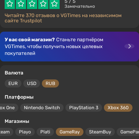
5
/ 5
Замечательно
Читайте 370 отзывов о VGTimes на независимом
сайте Trustpilot
У вас свой магазин?
Станьте партнёром
VGTimes, чтобы получить новых целевых
покупателей
Валюта
EUR
USD
RUB
Платформы
ox One
Nintendo Switch
PlayStation 3
Xbox 360
Магазины
team
Playo
Plati
GameRay
SteamBuy
GamePa