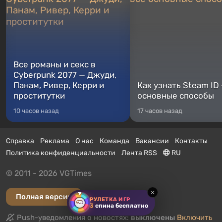
Все романы и секс в
Cyberpunk 2077 — Джуди,
Панам, Ривер, Керри и
Как узнать Steam ID
проститутки
основные способы
10 часов назад
17 часов назад
Справка
Реклама
О нас
Команда
Вакансии
Контакты
Политика конфиденциальности
Лента RSS
RU
© 2011 - 2026 VGTimes
×
Полная версия
РУЛЕТКА ИГР
3
спина бесплатно
Push-уведомления о новостях:
выключены
Включить