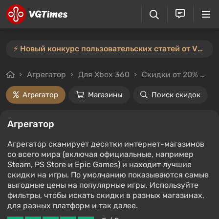
⚡️ Новый конкурс пользовательских статей от VGTimes — участвуйте тут ⚡️
Агрегатор
Для Xbox 360
Скидки от 20%
Це
Агрегатор
Магазины
Поиск скидок
Агрегатор
Агрегатор сканирует десятки интернет-магазинов
со всего мира (включая официальные, например
Steam, PS Store и Epic Games) и находит лучшие
скидки на игры. По умолчанию показываются самые
выгодные цены на популярные игры. Используйте
фильтры, чтобы искать скидки в разных магазинах,
для разных платформ и так далее.