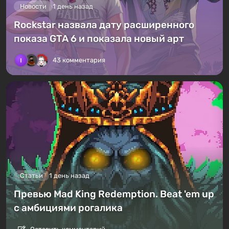
Новости
1 день назад
Rockstar назвала дату расширенного
показа GTA 6 и показала новый арт
43 комментария
Статьи
1 день назад
Превью Mad King Redemption. Beat 'em up
с амбициями рогалика