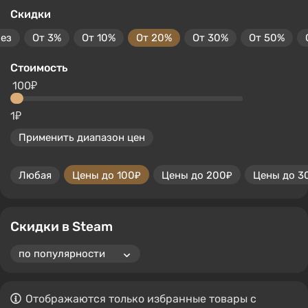
Скидки
без
От 3%
От 10%
От 20%
От 30%
От 50%
Стоимость
100₽
1₽
Применить диапазон цен
Любая
Цены до 100₽
Цены до 200₽
Цены до 3
Скидки в Steam
Отображаются только избранные товары с