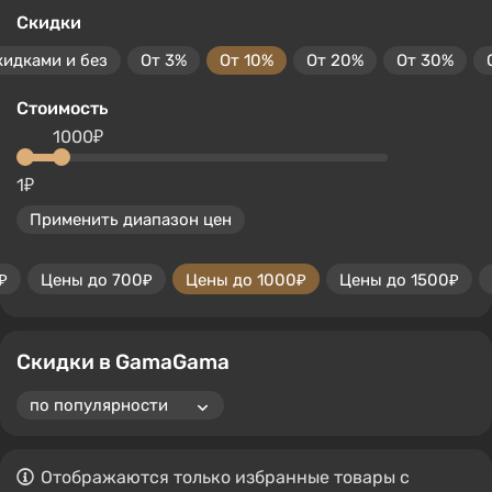
Скидки
кидками и без
От 3%
От 10%
От 20%
От 30%
Стоимость
1000₽
1₽
Применить диапазон цен
₽
Цены до 700₽
Цены до 1000₽
Цены до 1500₽
Скидки в GamaGama
Отображаются только избранные товары с