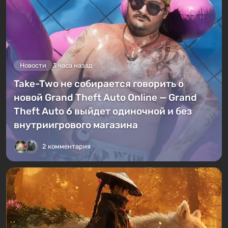
Новости
3 часа назад
Take-Two не собирается говорить о
новой Grand Theft Auto Online — Grand
Theft Auto 6 выйдет одиночной и без
внутриигрового магазина
2 комментария