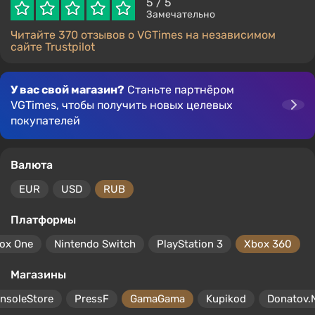
5
/ 5
Замечательно
Читайте 370 отзывов о VGTimes на независимом
сайте Trustpilot
У вас свой магазин?
Станьте партнёром
VGTimes, чтобы получить новых целевых
покупателей
Валюта
EUR
USD
RUB
Платформы
ox One
Nintendo Switch
PlayStation 3
Xbox 360
Магазины
nsoleStore
PressF
GamaGama
Kupikod
Donatov.