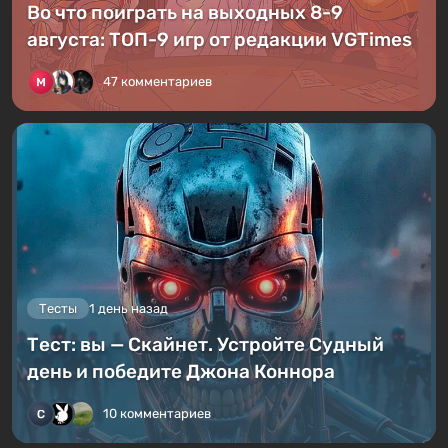
Во что поиграть на выходных 8-9
августа: ТОП-9 игр от редакции VGTimes
47 комментариев
Тесты
1 день назад
Тест: вы — Скайнет. Устройте Судный
день и победите Джона Коннора
10 комментариев