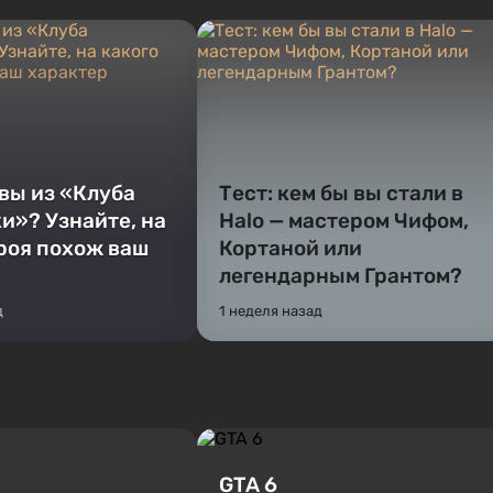
 вы из «Клуба
Тест: кем бы вы стали в
и»? Узнайте, на
Halo — мастером Чифом,
ероя похож ваш
Кортаной или
легендарным Грантом?
д
1 неделя назад
GTA 6