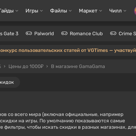
Гайды
Игры
Файлы
Маркет
Чилл
's Gate 3
Palworld
Romance Club
Crime 
конкурс пользовательских статей от VGTimes — участвуйт
%
Цены до 1000₽
В магазине GamaGama
скидок
нов со всего мира (включая официальные, например
е скидки на игры. По умолчанию показываются самые
е фильтры, чтобы искать скидки в разных магазинах, дл