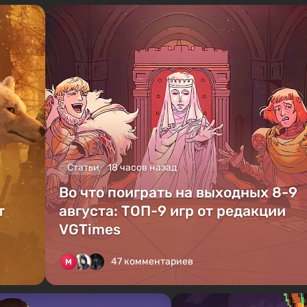
Статьи
18 часов назад
Во что поиграть на выходных 8-9
т
августа: ТОП-9 игр от редакции
VGTimes
47 комментариев