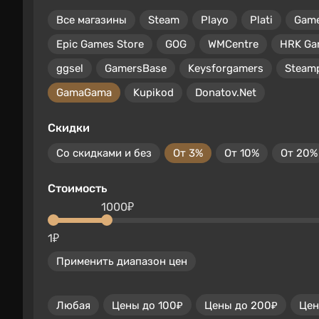
Все магазины
Steam
Playo
Plati
Gam
Epic Games Store
GOG
WMCentre
HRK Ga
ggsel
GamersBase
Keysforgamers
Steam
GamaGama
Kupikod
Donatov.Net
Скидки
Со скидками и без
От 3%
От 10%
От 20%
Стоимость
1000₽
1₽
Применить диапазон цен
Любая
Цены до 100₽
Цены до 200₽
Цен