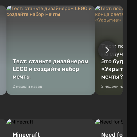
Тест: постр
на случай к
Тест: станьте дизайнером
Это будет Va
LEGO и создайте набор
«Укрытие» 
мечты
мечты?
2 недели назад
2 недели назад
Minecraft
Need for Spe