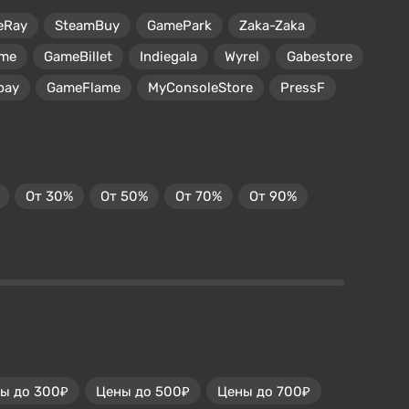
eRay
SteamBuy
GamePark
Zaka-Zaka
me
GameBillet
Indiegala
Wyrel
Gabestore
pay
GameFlame
MyConsoleStore
PressF
От 30%
От 50%
От 70%
От 90%
ы до 300₽
Цены до 500₽
Цены до 700₽