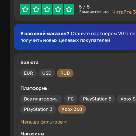
5
/ 5
Читайте 3
Замечательно
У вас свой магазин?
Станьте партнёром VGTimes
получить новых целевых покупателей
Валюта
EUR
USD
RUB
Платформы
Все платформы
PC
PlayStation 5
Xbox S
PlayStation 3
Xbox 360
Меньше фильтров
Магазины