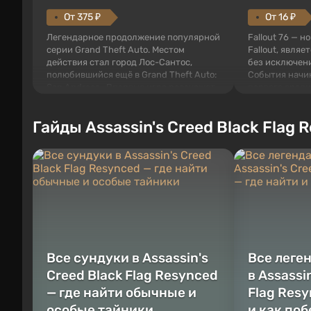
От 375 ₽
От 16 ₽
Легендарное продолжение популярной
Fallout 76 — н
серии Grand Theft Auto. Местом
Fallout, являе
действия стал город Лос-Сантос,
без исключени
полюбившийся ещё в Grand Theft Auto:
События начи
San Andreas . Впервые игра расскажет
первого среди
историю сразу трех персонажей:
задумке специ
Майкла, Тревора и Франклина, между
должно открыт
Гайды Assassin's Creed Black Flag 
которыми вы сможете переключаться в
как на Америк
любое время. Жанр и...
Место действия
Все сундуки в Assassin's
Все леге
Creed Black Flag Resynced
в Assassi
— где найти обычные и
Flag Resy
особые тайники
и как по