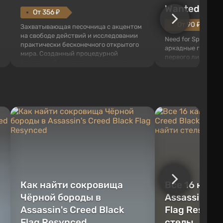
Wanted (201
От 356 ₽
От 90 ₽
Захватывающая песочница с акцентом
на свободе действий и исследовании
Need for Speed: Mo
практически бесконечного открытого
аркадные гонки с 
мира. Созданный процедурной
первого лица. В э
генерацией, он наполнен трехмерными
ждет огромный го
блоками, которые можно
который открыт дл
перерабатывать и создавать
большое количест
предметы, инструменты, оружие, а
объектов, а также
также строить здания и механизмы.
которые готовы на
Игроку дана по...
нарушите правила 
Как найти сокровища
Все 16 камн
Чёрной бороды в
Assassin's C
Assassin's Creed Black
Flag Resync
Flag Resynced
стелы