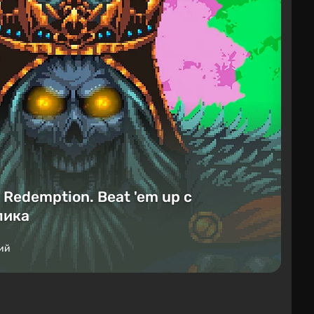
Redemption. Beat 'em up с
лика
ий