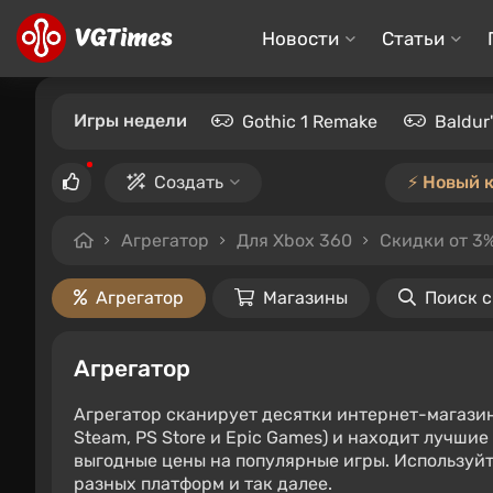
Новости
Статьи
Игры недели
Gothic 1 Remake
Baldur
Создать
⚡️ Новый 
Агрегатор
Для Xbox 360
Скидки от 3
Агрегатор
Магазины
Поиск 
Агрегатор
Агрегатор сканирует десятки интернет-магази
Steam, PS Store и Epic Games) и находит лучши
выгодные цены на популярные игры. Используйт
разных платформ и так далее.