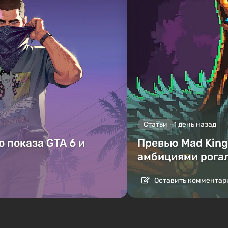
Статьи
1 день назад
 показа GTA 6 и
Превью Mad King 
амбициями рога
Оставить комментар