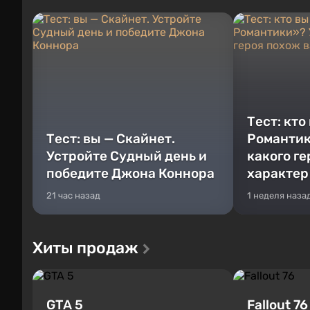
Тест: кто
Тест: вы — Скайнет.
Романтик
Устройте Судный день и
какого г
победите Джона Коннора
характер
21 час назад
1 неделя наза
Хиты продаж
GTA 5
Fallout 76