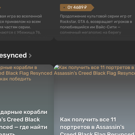
От 4689 ₽
овая игра во вселенной
Продолжение культовой серии игр от
тся приквелом ко всем
Rockstar, GTA 6, возвращает игроков в
я частям серии.
полюбившийся им Вайс-Сити —
наются с Убежища 76,
солнечный мегаполис на берегу
 построенных. Оно же, по
океана, где разворачивается
алистов Vault-Tec,
настоящий боевик в духе лучших
ься первым после того,
фильмов про мафию. В центре
Resynced
у упадут ядерные бомбы.
внимания Люсия и Джейсон — пара
 Fallout...
преступников, попавшая в серьезные
неприятности. И...
ндарные корабли
n's Creed Black
Как получить все 11
nced — где найти
портретов в Assassin's
бедить
Creed Black Flag Resynced