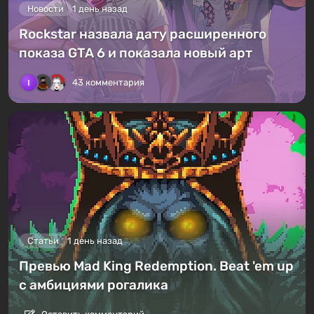
Новости
1 день назад
Rockstar назвала дату расширенного
показа GTA 6 и показала новый арт
43 комментария
Статьи
1 день назад
Превью Mad King Redemption. Beat 'em up
с амбициями рогалика