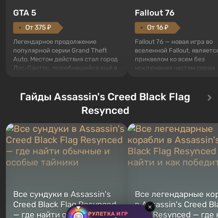
GTA 5
Fallout 76
От 375 ₽
От 16 ₽
Легендарное продолжение
Fallout 76 — новая игра во
популярной серии Grand Theft
вселенной Fallout, являетс
Auto. Местом действия стал город
приквелом ко всем без
Лос-Сантос, полюбившийся ещё в
исключения частям серии.
Grand Theft Auto: San Andreas .
События начинаются с Уб
Впервые игра расскажет историю
76, первого среди построе
сразу трех персонажей: Майкла,
Гайды Assassin's Creed Black Flag
Оно же, по задумке специа
Тревора и Франклина, между
Vault-Tec, должно открыть
Resynced
которыми вы сможете
первым после того, как на
переключаться в любое время.
Америку упадут ядерные б
Жанр и...
Место действия Fallout...
Все сундуки в Assassin's
Все легендарные ко
Creed Black Flag Resynced
в Assassin's Creed Bl
×
— где найти обычные и
Flag Resynced — где
РУЛЕТКА ИГР