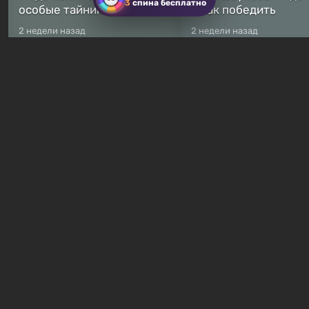
3
спина бесплатно
особые тайники
и как победить
2 недели назад
2 недели назад
Бесплатные раздачи
В Steam навсегда
бесплатными стали сразу
Какие игры сейчас
8 игр — среди них есть
раздают бесплатно в
хоррор с рейтингом 89%
Games Store
2 часа назад
23 часа назад
Гайды и руководства