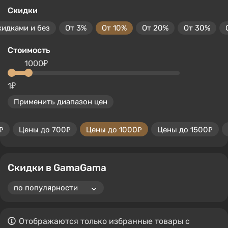
Скидки
кидками и без
От 3%
От 10%
От 20%
От 30%
Стоимость
1000₽
1₽
Применить диапазон цен
₽
Цены до 700₽
Цены до 1000₽
Цены до 1500₽
Скидки в GamaGama
Отображаются только избранные товары с