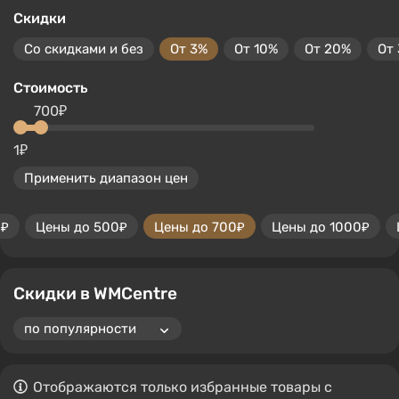
Скидки
Со скидками и без
От 3%
От 10%
От 20%
От
Стоимость
700₽
1₽
Применить диапазон цен
0₽
Цены до 500₽
Цены до 700₽
Цены до 1000₽
Скидки в WMCentre
Отображаются только избранные товары с