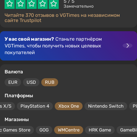
5
/ 5
Замечательно
Читайте 370 отзывов о VGTimes на независимом
сайте Trustpilot
У вас свой магазин?
Станьте партнёром
VGTimes, чтобы получить новых целевых
покупателей
Валюта
EUR
USD
RUB
Платформы
s X/S
PlayStation 4
Xbox One
Nintendo Switch
P
Магазины
c Games Store
GOG
WMCentre
HRK Game
GameBil