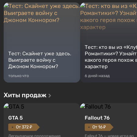
Тест: кто вы из «Клу
Тест: Скайнет уже здесь.
Романтики»? Узнайте
Выиграете войну с
какого героя похож 
Джоном Коннором?
характер
только что
6 дней назад
Хиты продаж
GTA 5
Fallout 76
От 372 ₽
От 16 ₽
Легендарное продолжение
Fallout 76 — новая игра во