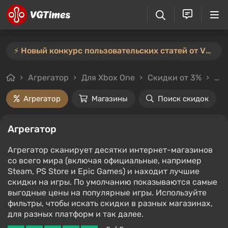
⚡️ Новый конкурс пользовательских статей от VGTimes — участвуйте тут ⚡️
Агрегатор
Для Xbox One
Скидки от 3%
Цен
Агрегатор
Магазины
Поиск скидок
Агрегатор
Агрегатор сканирует десятки интернет-магазинов
со всего мира (включая официальные, например
Steam, PS Store и Epic Games) и находит лучшие
скидки на игры. По умолчанию показываются самые
выгодные цены на популярные игры. Используйте
фильтры, чтобы искать скидки в разных магазинах,
для разных платформ и так далее.