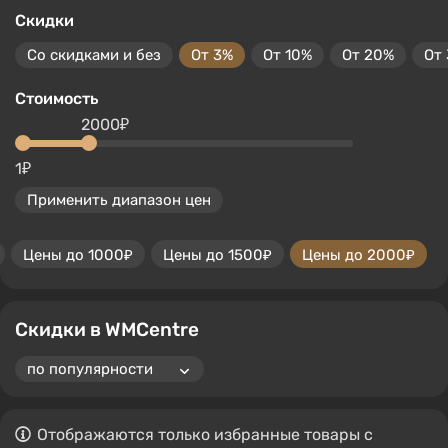
Скидки
Со скидками и без
От 3%
От 10%
От 20%
От
Стоимость
2000₽
1₽
Применить диапазон цен
Цены до 1000₽
Цены до 1500₽
Цены до 2000₽
Скидки в WMCentre
Отображаются только избранные товары с