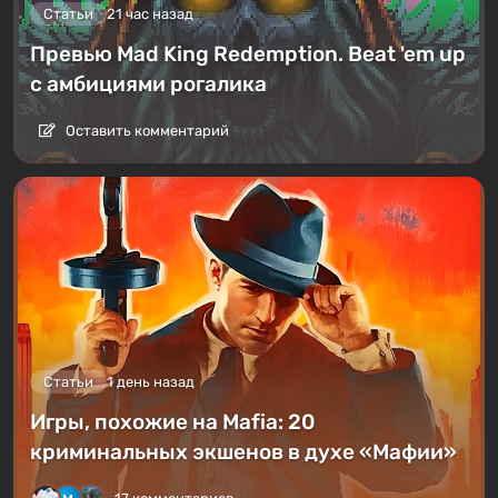
Статьи
21 час назад
Превью Mad King Redemption. Beat 'em up
с амбициями рогалика
Оставить комментарий
Статьи
1 день назад
Игры, похожие на Mafia: 20
криминальных экшенов в духе «Мафии»