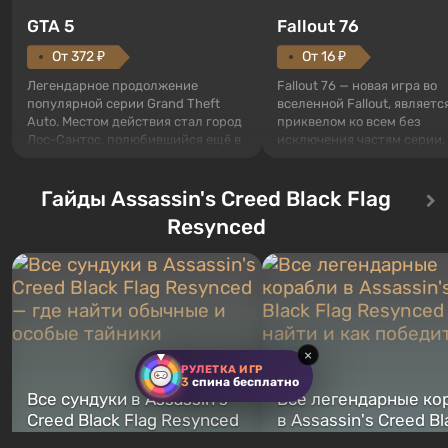
GTA 5
Fallout 76
От 372 ₽
От 16 ₽
Легендарное продолжение
Fallout 76 — новая игра во
популярной серии Grand Theft
вселенной Fallout, являетс
Auto. Местом действия стал город
приквелом ко всем без
Лос-Сантос, полюбившийся ещё в
исключения частям серии.
Grand Theft Auto: San Andreas .
События начинаются с Уб
Впервые игра расскажет историю
76, первого среди построе
сразу трех персонажей: Майкла,
Гайды Assassin's Creed Black Flag
Оно же, по задумке специа
Тревора и Франклина, между
Vault-Tec, должно открыть
Resynced
которыми вы сможете
первым после того, как на
переключаться в любое время.
Америку упадут ядерные б
Жанр и...
Место действия Fallout...
×
РУЛЕТКА ИГР
3
спина бесплатно
Все сундуки в Assassin's
Все легендарные ко
Creed Black Flag Resynced
в Assassin's Creed Bl
— где найти обычные и
Flag Resynced — где