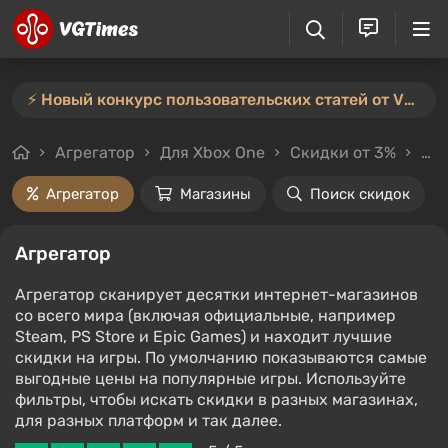
⚡️ Новый конкурс пользовательских статей от VGTimes — участвуйте тут ⚡️
Агрегатор
Для Xbox One
Скидки от 3%
Цен
Агрегатор
Магазины
Поиск скидок
Агрегатор
Агрегатор сканирует десятки интернет-магазинов
со всего мира (включая официальные, например
Steam, PS Store и Epic Games) и находит лучшие
скидки на игры. По умолчанию показываются самые
выгодные цены на популярные игры. Используйте
фильтры, чтобы искать скидки в разных магазинах,
для разных платформ и так далее.