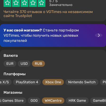
5
/ 5
Замечательно
Читайте 370 отзывов о VGTimes на независимом
сайте Trustpilot
У вас свой магазин?
Станьте партнёром
VGTimes, чтобы получить новых целевых
покупателей
Валюта
EUR
USD
RUB
Платформы
s X/S
PlayStation 4
Xbox One
Nintendo Switch
P
Магазины
c Games Store
GOG
WMCentre
HRK Game
GameBil