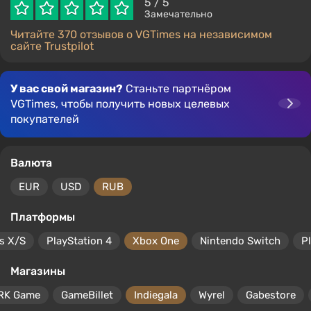
5
/ 5
Замечательно
Читайте 370 отзывов о VGTimes на независимом
сайте Trustpilot
У вас свой магазин?
Станьте партнёром
VGTimes, чтобы получить новых целевых
покупателей
Валюта
EUR
USD
RUB
Платформы
s X/S
PlayStation 4
Xbox One
Nintendo Switch
P
Магазины
RK Game
GameBillet
Indiegala
Wyrel
Gabestore