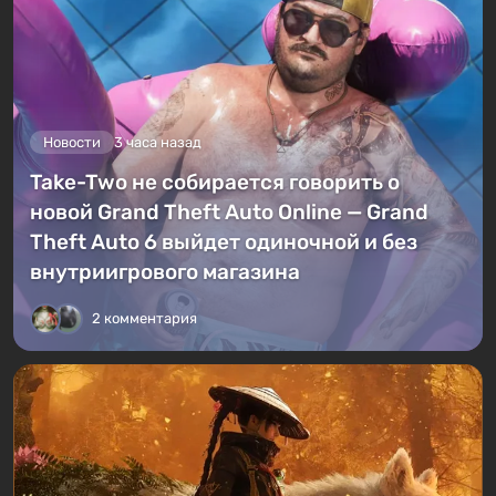
Новости
3 часа назад
Take-Two не собирается говорить о
новой Grand Theft Auto Online — Grand
Theft Auto 6 выйдет одиночной и без
внутриигрового магазина
2 комментария