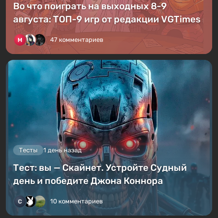
Во что поиграть на выходных 8-9
августа: ТОП-9 игр от редакции VGTimes
47 комментариев
Тесты
1 день назад
Тест: вы — Скайнет. Устройте Судный
день и победите Джона Коннора
10 комментариев