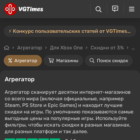
⚡️ Конкурс пользовательских статей от VGTimes продлён — участвуйте тут ⚡️
Агрегатор
Для Xbox One
Скидки от 3%
Цен
Агрегатор
Магазины
Поиск скидок
Агрегатор
Агрегатор сканирует десятки интернет-магазинов
со всего мира (включая официальные, например
Steam, PS Store и Epic Games) и находит лучшие
скидки на игры. По умолчанию показываются самые
выгодные цены на популярные игры. Используйте
фильтры, чтобы искать скидки в разных магазинах,
для разных платформ и так далее.