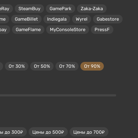
eRay
SteamBuy
GamePark
Zaka-Zaka
me
GameBillet
Indiegala
Wyrel
Gabestore
pay
GameFlame
MyConsoleStore
PressF
От 30%
От 50%
От 70%
От 90%
ы до 300₽
Цены до 500₽
Цены до 700₽