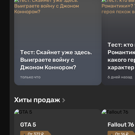
Тест: кто
Тест: Скайнет уже здесь.
Романтик
Выиграете войну с
какого г
Джоном Коннором?
характер
только что
6 дней назад
Хиты продаж
GTA 5
Fallout 76
От 372 ₽
От 16 ₽