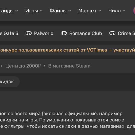
Гайды
Игры
Файлы
Маркет
Чилл
's Gate 3
Palworld
Romance Club
Crime 
конкурс пользовательских статей от VGTimes — участвуйт
Цены до 2000₽
В магазине Steam
скидок
нов со всего мира (включая официальные, например
е скидки на игры. По умолчанию показываются самые
е фильтры, чтобы искать скидки в разных магазинах, дл