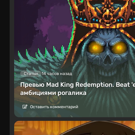
Статьи
14 часов назад
Превью Mad King Redemption. Beat '
амбициями рогалика
Оставить комментарий