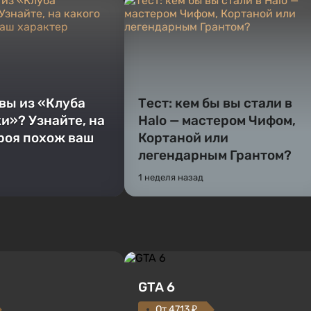
 вы из «Клуба
Тест: кем бы вы стали в
и»? Узнайте, на
Halo — мастером Чифом,
ероя похож ваш
Кортаной или
легендарным Грантом?
1 неделя назад
GTA 6
От 4713 ₽