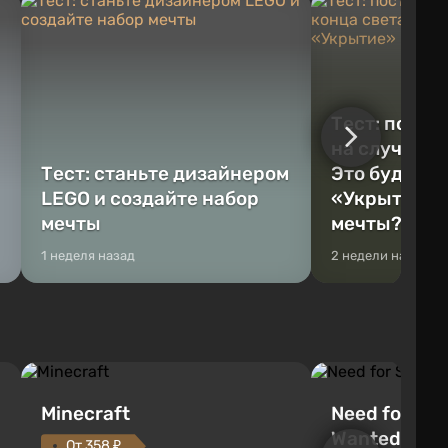
Тест: постр
на случай к
Тест: станьте дизайнером
Это будет Va
LEGO и создайте набор
«Укрытие» 
мечты
мечты?
1 неделя назад
2 недели назад
Minecraft
Need for Spe
Wanted (201
От 358 ₽