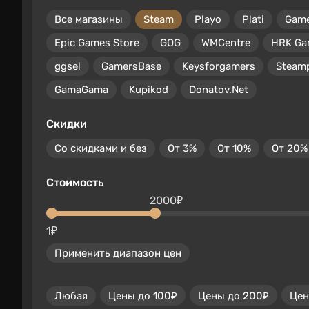
Все магазины
Steam
Playo
Plati
Gam
Epic Games Store
GOG
WMCentre
HRK Ga
ggsel
GamersBase
Keysforgamers
Steam
GamaGama
Kupikod
Donatov.Net
Скидки
Со скидками и без
От 3%
От 10%
От 20%
Стоимость
2000₽
1₽
Применить диапазон цен
Любая
Цены до 100₽
Цены до 200₽
Цен