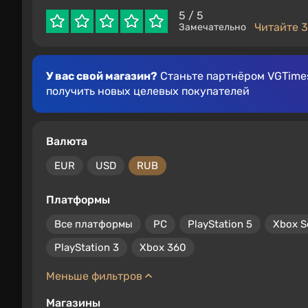
5
/ 5
Читайте 3
Замечательно
У вас свой магазин?
Станьте партнёром VGTimes
получить новых целевых покупателей
Валюта
EUR
USD
RUB
Платформы
Все платформы
PC
PlayStation 5
Xbox S
PlayStation 3
Xbox 360
Меньше фильтров
Магазины