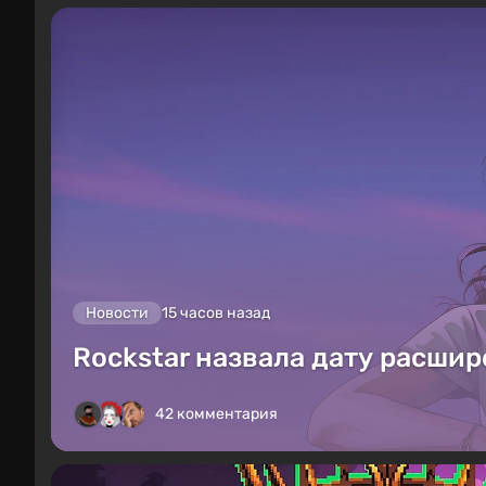
Новости
15 часов назад
Rockstar назвала дату расшир
42 комментария