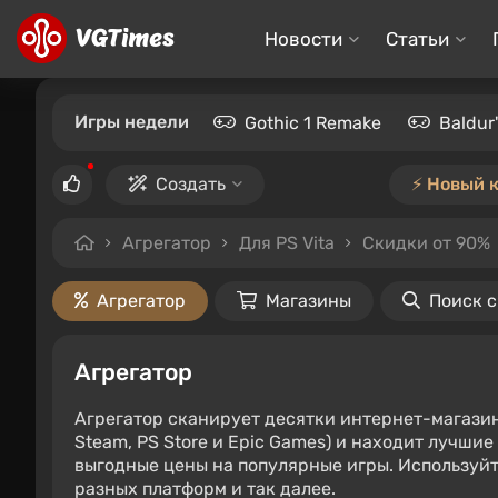
Новости
Статьи
Игры недели
Gothic 1 Remake
Baldur
Создать
⚡️ Новый 
Агрегатор
Для PS Vita
Скидки от 90%
Агрегатор
Магазины
Поиск 
Агрегатор
Агрегатор сканирует десятки интернет-магази
Steam, PS Store и Epic Games) и находит лучши
выгодные цены на популярные игры. Используйт
разных платформ и так далее.