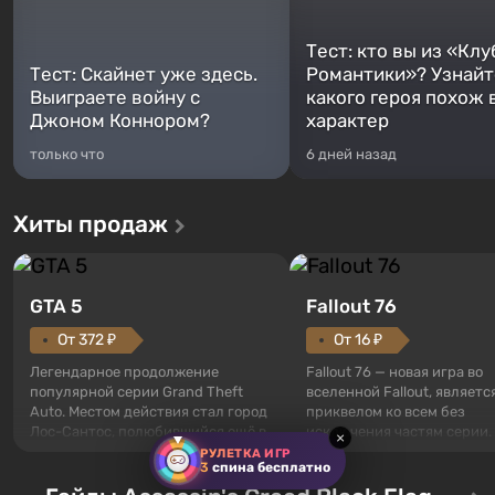
Тест: кто вы из «Клу
Тест: Скайнет уже здесь.
Романтики»? Узнайте
Выиграете войну с
какого героя похож 
Джоном Коннором?
характер
только что
6 дней назад
Хиты продаж
GTA 5
Fallout 76
От 372 ₽
От 16 ₽
Легендарное продолжение
Fallout 76 — новая игра во
популярной серии Grand Theft
вселенной Fallout, являетс
Auto. Местом действия стал город
приквелом ко всем без
Лос-Сантос, полюбившийся ещё в
исключения частям серии.
×
Grand Theft Auto: San Andreas .
События начинаются с Уб
РУЛЕТКА ИГР
3
спина бесплатно
Впервые игра расскажет историю
76, первого среди построе
сразу трех персонажей: Майкла,
Оно же, по задумке специа