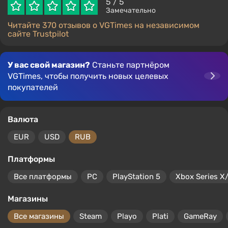
5
/ 5
Замечательно
Читайте 370 отзывов о VGTimes на независимом
сайте Trustpilot
У вас свой магазин?
Станьте партнёром
VGTimes, чтобы получить новых целевых
покупателей
Валюта
EUR
USD
RUB
Платформы
Все платформы
PC
PlayStation 5
Xbox Series X
Магазины
Все магазины
Steam
Playo
Plati
GameRay