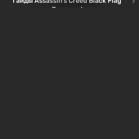
Гайды Assassin's Creed Black Flag
Тревора и Франклина, между
Vault-Tec, должно открыть
Resynced
которыми вы сможете
первым после того, как на
переключаться в любое время.
Америку упадут ядерные б
Жанр и...
Место действия Fallout...
Все сундуки в Assassin's
Все легендарные ко
Creed Black Flag Resynced
в Assassin's Creed Bl
— где найти обычные и
Flag Resynced — где
особые тайники
и как победить
1 неделя назад
2 недели назад
Бесплатные раздачи