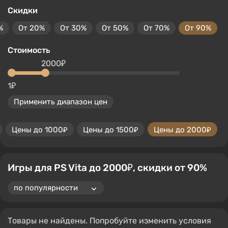
Скидки
%
От 20%
От 30%
От 50%
От 70%
От 90%
Стоимость
2000₽
1₽
Применить диапазон цен
Цены до 1000₽
Цены до 1500₽
Цены до 2000₽
Игры для PS Vita до 2000₽, скидки от 90%
Товары не найдены. Попробуйте изменить условия