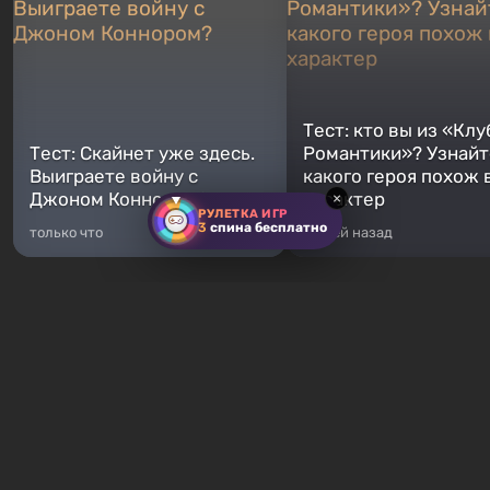
Тест: кто вы из «Клу
Тест: Скайнет уже здесь.
Романтики»? Узнайте
Выиграете войну с
какого героя похож 
Джоном Коннором?
характер
×
РУЛЕТКА ИГР
3
спина бесплатно
только что
5 дней назад
Хиты продаж
Fallout 76
GTA 5
От 16 ₽
От 372 ₽
Fallout 76 — новая игра во
Легендарное продолжение
вселенной Fallout, является
популярной серии Grand T
приквелом ко всем без
Auto. Местом действия ста