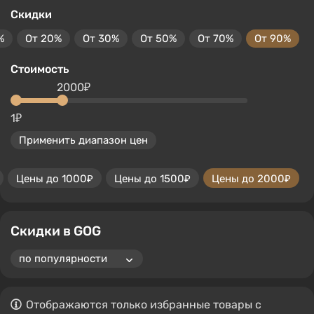
Скидки
%
От 20%
От 30%
От 50%
От 70%
От 90%
Стоимость
2000₽
1₽
Применить диапазон цен
Цены до 1000₽
Цены до 1500₽
Цены до 2000₽
Скидки в GOG
Отображаются только избранные товары с