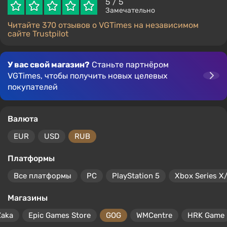
5
/ 5
Замечательно
Читайте 370 отзывов о VGTimes на независимом
сайте Trustpilot
У вас свой магазин?
Станьте партнёром
VGTimes, чтобы получить новых целевых
покупателей
Валюта
EUR
USD
RUB
Платформы
Все платформы
PC
PlayStation 5
Xbox Series X
Магазины
Zaka
Epic Games Store
GOG
WMCentre
HRK Game