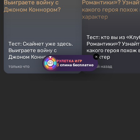
Тест: кто вы из «Клу
Тест: Скайнет уже здесь.
Романтики»? Узнайте
Выиграете войну с
какого героя похож 
Джоном Коннором?
характер
×
РУЛЕТКА ИГР
3
спина бесплатно
только что
5 дней назад
Хиты продаж
Fallout 76
GTA 5
От 16 ₽
От 372 ₽
Fallout 76 — новая игра во
Легендарное продолжение
вселенной Fallout, является
популярной серии Grand T
приквелом ко всем без
Auto. Местом действия ста