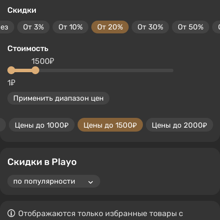
Скидки
без
От 3%
От 10%
От 20%
От 30%
От 50%
Стоимость
1500₽
1₽
Применить диапазон цен
Цены до 1000₽
Цены до 1500₽
Цены до 2000₽
Скидки в Playo
Отображаются только избранные товары с