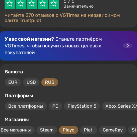
5
/ 5
Замечательно
Читайте 370 отзывов о VGTimes на независимом
сайте Trustpilot
У вас свой магазин?
Станьте партнёром
VGTimes, чтобы получить новых целевых
покупателей
Валюта
EUR
USD
RUB
Платформы
Все платформы
PC
PlayStation 5
Xbox Series X
Магазины
Все магазины
Steam
Playo
Plati
GameRay
S