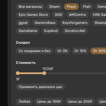
Все магазины
Steam
Playo
Plati
Gam
Epic Games Store
GOG
WMCentre
HRK Ga
ggsel
GamersBase
Keysforgamers
Steam
GamaGama
Kupikod
Donatov.Net
Скидки
Со скидками и без
От 3%
От 10%
От 20%
Стоимость
1500₽
1₽
Применить диапазон цен
Любая
Цены до 100₽
Цены до 200₽
Цен