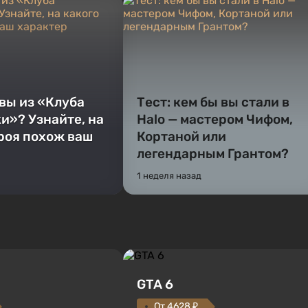
 вы из «Клуба
Тест: кем бы вы стали в
и»? Узнайте, на
Halo — мастером Чифом,
ероя похож ваш
Кортаной или
легендарным Грантом?
1 неделя назад
GTA 6
От 4628 ₽