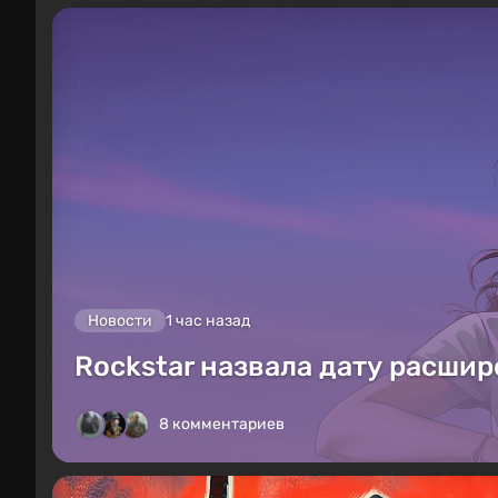
Новости
1 час назад
Rockstar назвала дату расшир
8 комментариев