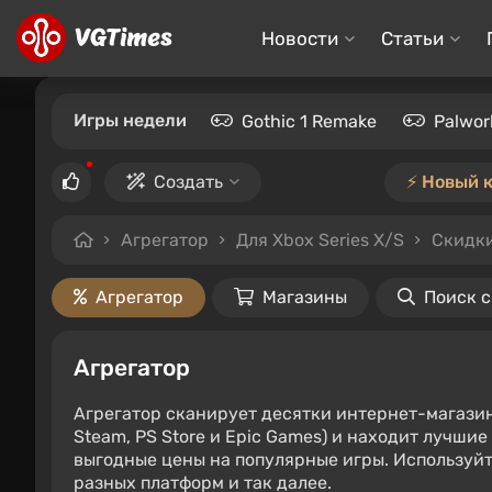
Новости
Статьи
Игры недели
Gothic 1 Remake
Palwor
Создать
⚡️ Новый 
Агрегатор
Для Xbox Series X/S
Скидки
Агрегатор
Магазины
Поиск 
Агрегатор
Агрегатор сканирует десятки интернет-магази
Steam, PS Store и Epic Games) и находит лучши
выгодные цены на популярные игры. Используйт
разных платформ и так далее.