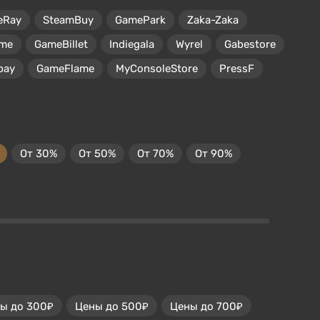
eRay
SteamBuy
GamePark
Zaka-Zaka
me
GameBillet
Indiegala
Wyrel
Gabestore
pay
GameFlame
MyConsoleStore
PressF
От 30%
От 50%
От 70%
От 90%
ы до 300₽
Цены до 500₽
Цены до 700₽