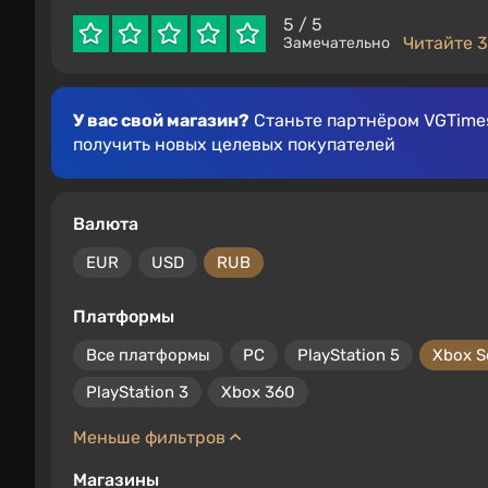
5
/ 5
Читайте 3
Замечательно
У вас свой магазин?
Станьте партнёром VGTimes
получить новых целевых покупателей
Валюта
EUR
USD
RUB
Платформы
Все платформы
PC
PlayStation 5
Xbox S
PlayStation 3
Xbox 360
Меньше фильтров
Магазины