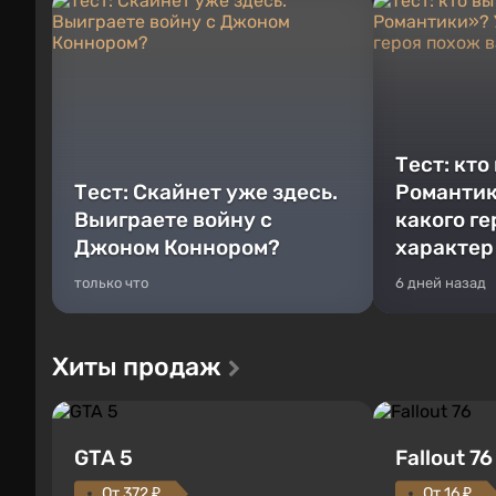
Тест: кто
Тест: Скайнет уже здесь.
Романтик
Выиграете войну с
какого г
Джоном Коннором?
характер
только что
6 дней назад
Хиты продаж
GTA 5
Fallout 76
От 372 ₽
От 16 ₽