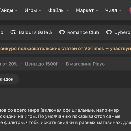
Гайды
Игры
Файлы
Маркет
Чилл
ld
Baldur's Gate 3
Romance Club
Cyberp
конкурс пользовательских статей от VGTimes — участвуйт
 от 20%
Цены до 1500₽
В магазине Playo
скидок
нов со всего мира (включая официальные, например
е скидки на игры. По умолчанию показываются самые
е фильтры, чтобы искать скидки в разных магазинах, дл