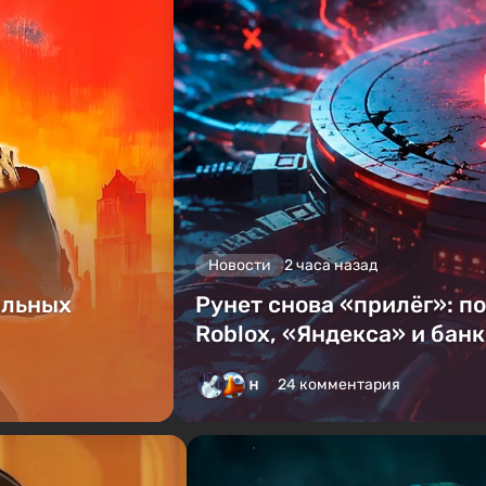
Новости
2 часа назад
альных
Рунет снова «прилёг»: п
Roblox, «Яндекса» и бан
24 комментария