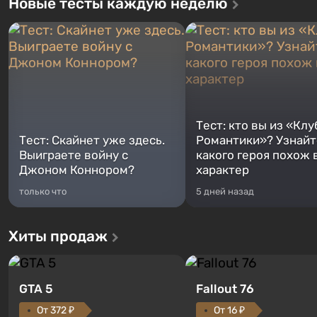
Новые тесты каждую неделю
Тест: кто вы из «Клу
Тест: Скайнет уже здесь.
Романтики»? Узнайте
Выиграете войну с
какого героя похож 
Джоном Коннором?
характер
только что
5 дней назад
Хиты продаж
GTA 5
Fallout 76
От 372 ₽
От 16 ₽