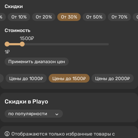
Скидки
%
От 10%
От 20%
От 30%
От 50%
От 70%
Стоимость
1500₽
1₽
Применить диапазон цен
Цены до 1000₽
Цены до 1500₽
Цены до 2000₽
Скидки в Playo
Отображаются только избранные товары с