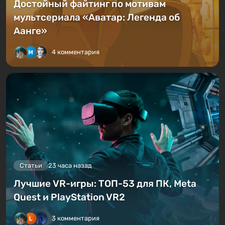
Достойный файтинг по мотивам
мультсериала «Аватар: Легенда об
Аанге»
4 комментария
Статьи
23 часа назад
Лучшие VR-игры: ТОП-53 для ПК, Meta
Quest и PlayStation VR2
3 комментария