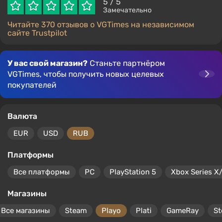
5
/ 5
Замечательно
Читайте 370 отзывов о VGTimes на независимом
сайте Trustpilot
У вас свой магазин?
Станьте партнёром
VGTimes, чтобы получить новых целевых
покупателей
Валюта
EUR
USD
RUB
Платформы
Все платформы
PC
PlayStation 5
Xbox Series X
Магазины
Все магазины
Steam
Playo
Plati
GameRay
S