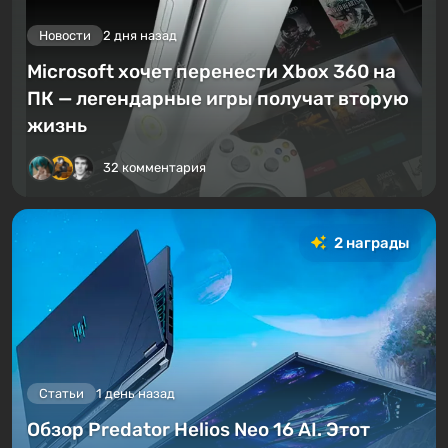
Новости
2 дня назад
Microsoft хочет перенести Xbox 360 на
ПК — легендарные игры получат вторую
жизнь
32 комментария
2 награды
Статьи
1 день назад
Обзор Predator Helios Neo 16 AI. Этот