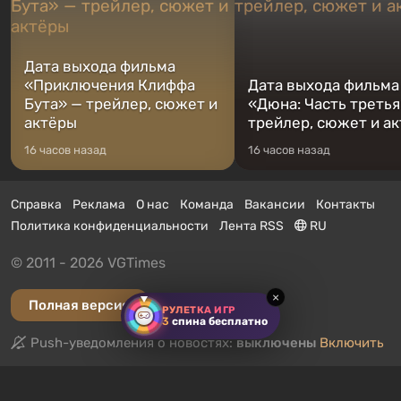
Дата выхода фильма
«Приключения Клиффа
Дата выхода фильма
Бута» — трейлер, сюжет и
«Дюна: Часть третья
актёры
трейлер, сюжет и а
16 часов назад
16 часов назад
Справка
Реклама
О нас
Команда
Вакансии
Контакты
Политика конфиденциальности
Лента RSS
RU
© 2011 - 2026 VGTimes
×
Полная версия
РУЛЕТКА ИГР
3
спина бесплатно
Push-уведомления о новостях:
выключены
Включить