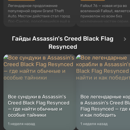
Легендарное продолжение
Fallout 76 — новая игра во
популярной серии Grand Theft
вселенной Fallout, являетс
Auto. Местом действия стал город
приквелом ко всем без
Лос-Сантос, полюбившийся ещё в
исключения частям серии.
Grand Theft Auto: San Andreas .
События начинаются с Уб
Впервые игра расскажет историю
76, первого среди построе
сразу трех персонажей: Майкла,
Гайды Assassin's Creed Black Flag
Оно же, по задумке специа
Тревора и Франклина, между
Vault-Tec, должно открыть
Resynced
которыми вы сможете
первым после того, как на
переключаться в любое время.
Америку упадут ядерные б
Жанр и...
Место действия Fallout...
Все сундуки в Assassin's
Все легендарные ко
Creed Black Flag Resynced
в Assassin's Creed Bl
— где найти обычные и
Flag Resynced — где
особые тайники
и как победить
1 неделя назад
1 неделя назад