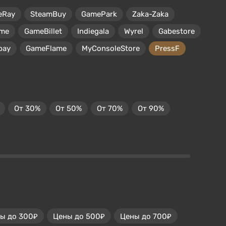
eRay
SteamBuy
GamePark
Zaka-Zaka
me
GameBillet
Indiegala
Wyrel
Gabestore
pay
GameFlame
MyConsoleStore
PressF
От 30%
От 50%
От 70%
От 90%
ы до 300₽
Цены до 500₽
Цены до 700₽