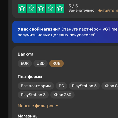
5
/ 5
Читайте 3
Замечательно
У вас свой магазин?
Станьте партнёром VGTimes
получить новых целевых покупателей
Валюта
EUR
USD
RUB
Платформы
Все платформы
PC
PlayStation 5
Xbox S
PlayStation 3
Xbox 360
Меньше фильтров
Магазины