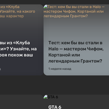
 вы из «Клуба
Тест: кем бы вы стали в
и»? Узнайте, на
Halo — мастером Чифом,
ероя похож ваш
Кортаной или
легендарным Грантом?
д
1 неделя назад
GTA 6