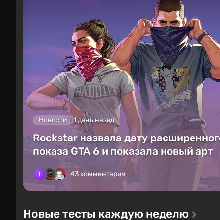
Новости
1 день назад
Rockstar назвала дату расширенног
показа GTA 6 и показала новый арт
43 комментария
Новые тесты каждую неделю