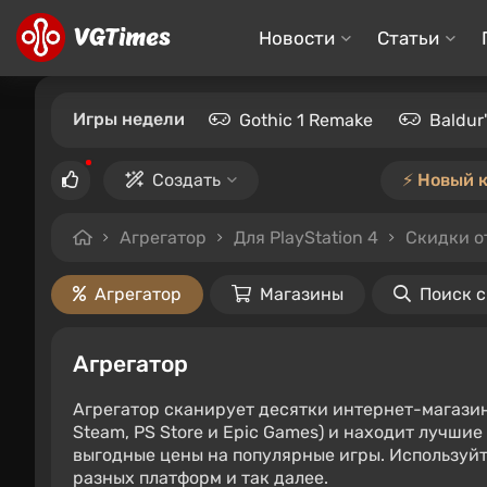
Новости
Статьи
Игры недели
Gothic 1 Remake
Baldur
Создать
⚡️ Новый 
Агрегатор
Для PlayStation 4
Скидки о
Агрегатор
Магазины
Поиск 
Агрегатор
Агрегатор сканирует десятки интернет-магази
Steam, PS Store и Epic Games) и находит лучши
выгодные цены на популярные игры. Используйт
разных платформ и так далее.