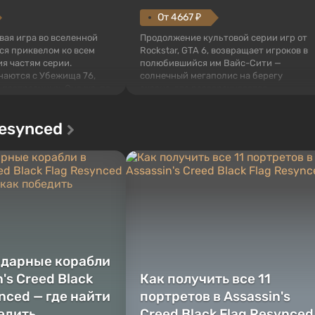
От 4667 ₽
овая игра во вселенной
Продолжение культовой серии игр от
тся приквелом ко всем
Rockstar, GTA 6, возвращает игроков в
я частям серии.
полюбившийся им Вайс-Сити —
наются с Убежища 76,
солнечный мегаполис на берегу
 построенных. Оно же, по
океана, где разворачивается
алистов Vault-Tec,
настоящий боевик в духе лучших
ься первым после того,
фильмов про мафию. В центре
Resynced
у упадут ядерные бомбы.
внимания Люсия и Джейсон — пара
 Fallout...
преступников, попавшая в серьезные
неприятности. И...
ндарные корабли
n's Creed Black
Как получить все 11
nced — где найти
портретов в Assassin's
бедить
Creed Black Flag Resynced