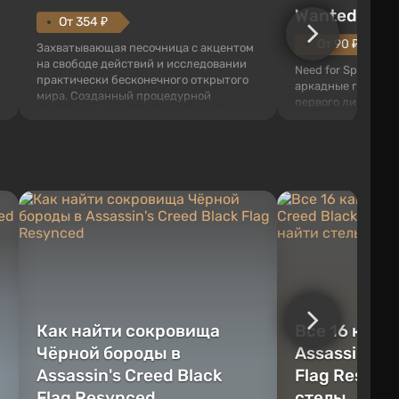
Wanted (201
От 354 ₽
От 90 ₽
Захватывающая песочница с акцентом
на свободе действий и исследовании
Need for Speed: Mo
практически бесконечного открытого
аркадные гонки с 
мира. Созданный процедурной
первого лица. В э
генерацией, он наполнен трехмерными
ждет огромный го
блоками, которые можно
который открыт дл
перерабатывать и создавать
большое количест
предметы, инструменты, оружие, а
объектов, а также
также строить здания и механизмы.
которые готовы на
Игроку дана по...
нарушите правила 
Как найти сокровища
Все 16 камн
Чёрной бороды в
Assassin's C
Assassin's Creed Black
Flag Resync
Flag Resynced
стелы