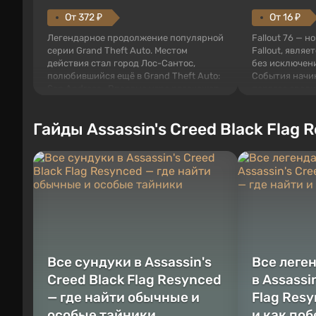
От 372 ₽
От 16 ₽
Легендарное продолжение популярной
Fallout 76 — н
серии Grand Theft Auto. Местом
Fallout, являе
действия стал город Лос-Сантос,
без исключени
полюбившийся ещё в Grand Theft Auto:
События начи
San Andreas . Впервые игра расскажет
первого среди
историю сразу трех персонажей:
задумке специ
Майкла, Тревора и Франклина, между
должно открыт
Гайды Assassin's Creed Black Flag 
которыми вы сможете переключаться в
как на Америк
любое время. Жанр и...
Место действия
Все сундуки в Assassin's
Все леге
Creed Black Flag Resynced
в Assassi
— где найти обычные и
Flag Resy
особые тайники
и как по