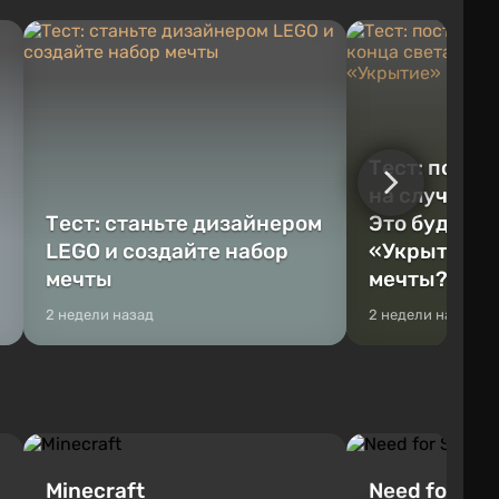
Тест: постр
на случай к
Тест: станьте дизайнером
Это будет Va
LEGO и создайте набор
«Укрытие» 
мечты
мечты?
2 недели назад
2 недели назад
Minecraft
Need for Spe