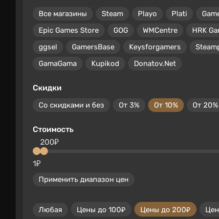
Все магазины
Steam
Playo
Plati
Gam
Epic Games Store
GOG
WMCentre
HRK Ga
ggsel
GamersBase
Keysforgamers
Steam
GamaGama
Kupikod
Donatov.Net
Скидки
Со скидками и без
От 3%
От 10%
От 20%
Стоимость
200₽
1₽
Применить диапазон цен
Любая
Цены до 100₽
Цены до 200₽
Цен