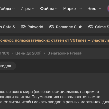
Гайды
Игры
Файлы
Маркет
Чилл
's Gate 3
Palworld
Romance Club
Crime 
конкурс пользовательских статей от VGTimes — участвуйт
т 10%
Цены до 200₽
В магазине PressF
скидок
нов со всего мира (включая официальные, например
е скидки на игры. По умолчанию показываются самые
е фильтры, чтобы искать скидки в разных магазинах, дл