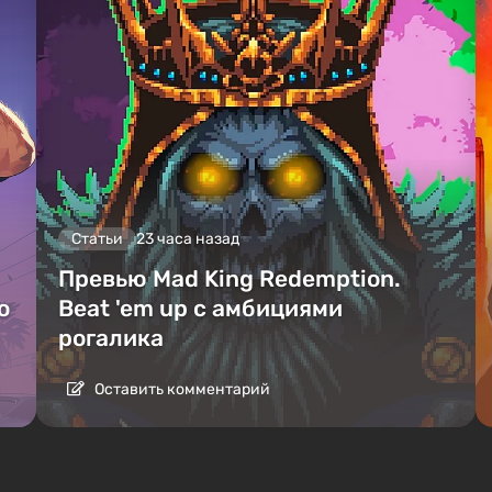
Статьи
23 часа назад
Превью Mad King Redemption.
о
Beat 'em up с амбициями
рогалика
Оставить комментарий