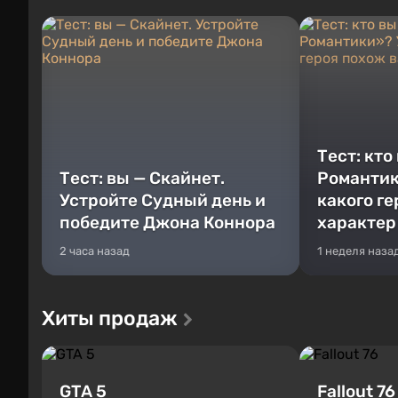
Тест: кто
Тест: вы — Скайнет.
Романтик
Устройте Судный день и
какого г
победите Джона Коннора
характер
2 часа назад
1 неделя наза
Хиты продаж
GTA 5
Fallout 76