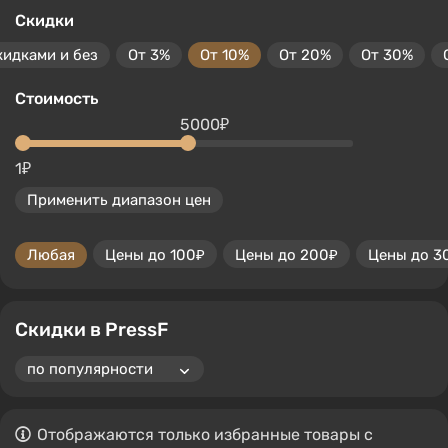
Скидки
кидками и без
От 3%
От 10%
От 20%
От 30%
Стоимость
5000₽
1₽
Применить диапазон цен
Любая
Цены до 100₽
Цены до 200₽
Цены до 3
Скидки в PressF
Отображаются только избранные товары с