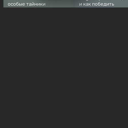
особые тайники
и как победить
2 недели назад
2 недели назад
Бесплатные раздачи
В Steam навсегда
бесплатными стали сразу
Какие игры сейчас
8 игр — среди них есть
раздают бесплатно в
хоррор с рейтингом 89%
Games Store
1 час назад
21 час назад
Гайды и руководства