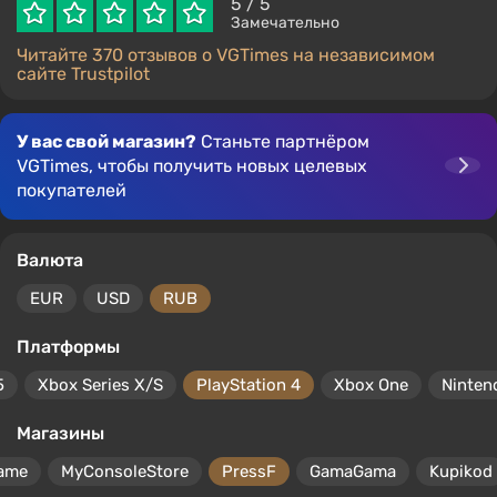
5
/ 5
Замечательно
Читайте 370 отзывов о VGTimes на независимом
сайте Trustpilot
У вас свой магазин?
Станьте партнёром
VGTimes, чтобы получить новых целевых
покупателей
Валюта
EUR
USD
RUB
Платформы
5
Xbox Series X/S
PlayStation 4
Xbox One
Ninten
Магазины
ame
MyConsoleStore
PressF
GamaGama
Kupikod