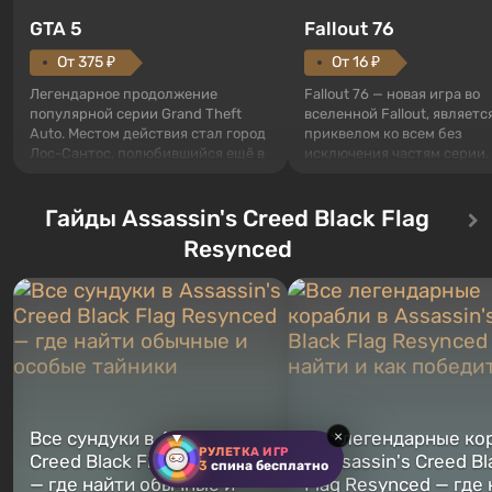
GTA 5
Fallout 76
От 375 ₽
От 16 ₽
Легендарное продолжение
Fallout 76 — новая игра во
популярной серии Grand Theft
вселенной Fallout, являетс
Auto. Местом действия стал город
приквелом ко всем без
Лос-Сантос, полюбившийся ещё в
исключения частям серии.
Grand Theft Auto: San Andreas .
События начинаются с Уб
Впервые игра расскажет историю
76, первого среди построе
сразу трех персонажей: Майкла,
Гайды Assassin's Creed Black Flag
Оно же, по задумке специа
Тревора и Франклина, между
Vault-Tec, должно открыть
Resynced
которыми вы сможете
первым после того, как на
переключаться в любое время.
Америку упадут ядерные б
Жанр и...
Место действия Fallout...
×
Все сундуки в Assassin's
Все легендарные ко
РУЛЕТКА ИГР
Creed Black Flag Resynced
в Assassin's Creed Bl
3
спина бесплатно
— где найти обычные и
Flag Resynced — где