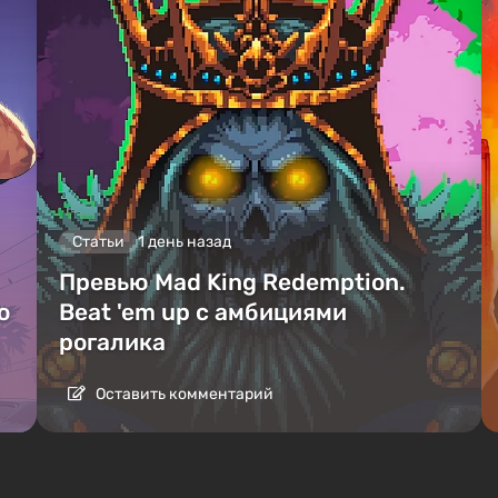
Статьи
1 день назад
Превью Mad King Redemption.
о
Beat 'em up с амбициями
рогалика
Оставить комментарий