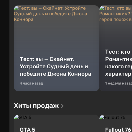
Тест: кто
Тест: вы — Скайнет.
Романтик
Устройте Судный день и
какого г
победите Джона Коннора
характер
4 часа назад
1 неделя наза
Хиты продаж
GTA 5
Fallout 76