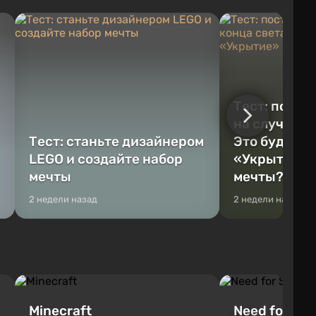
Тест: постр
на случай к
Тест: станьте дизайнером
Это будет Va
LEGO и создайте набор
«Укрытие» 
мечты
мечты?
2 недели назад
2 недели назад
Minecraft
Need for Spe