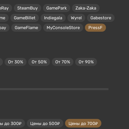
eRay
SteamBuy
GamePark
Zaka-Zaka
me
GameBillet
Indiegala
Wyrel
Gabestore
pay
GameFlame
MyConsoleStore
PressF
От 30%
От 50%
От 70%
От 90%
ы до 300₽
Цены до 500₽
Цены до 700₽