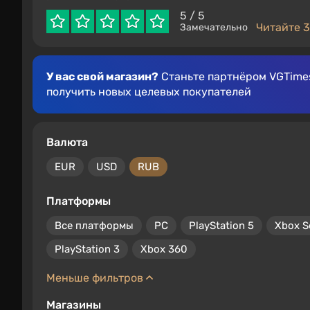
5
/ 5
Читайте 3
Замечательно
У вас свой магазин?
Станьте партнёром VGTimes
получить новых целевых покупателей
Валюта
EUR
USD
RUB
Платформы
Все платформы
PC
PlayStation 5
Xbox S
PlayStation 3
Xbox 360
Меньше фильтров
Магазины