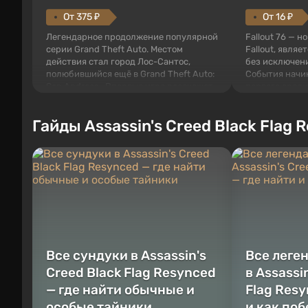
От 375 ₽
От 16 ₽
Легендарное продолжение популярной
Fallout 76 — н
серии Grand Theft Auto. Местом
Fallout, являе
действия стал город Лос-Сантос,
без исключени
полюбившийся ещё в Grand Theft Auto:
События начи
San Andreas . Впервые игра расскажет
первого среди
историю сразу трех персонажей:
задумке специ
Майкла, Тревора и Франклина, между
должно открыт
Гайды Assassin's Creed Black Flag 
которыми вы сможете переключаться в
как на Америк
любое время. Жанр и...
Место действия
Все сундуки в Assassin's
Все леге
Creed Black Flag Resynced
в Assassi
— где найти обычные и
Flag Resy
особые тайники
и как по