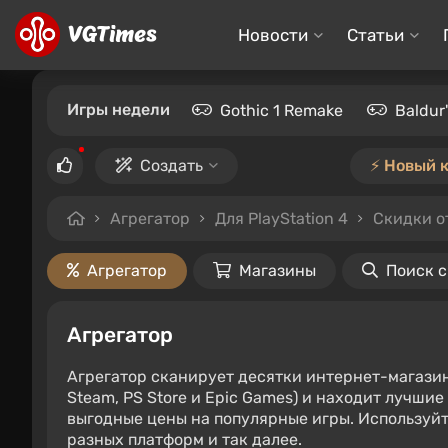
Новости
Статьи
Игры недели
Gothic 1 Remake
Baldur
Создать
⚡️ Новый 
Агрегатор
Для PlayStation 4
Скидки о
Агрегатор
Магазины
Поиск 
Агрегатор
Агрегатор сканирует десятки интернет-магази
Steam, PS Store и Epic Games) и находит лучши
выгодные цены на популярные игры. Используйт
разных платформ и так далее.