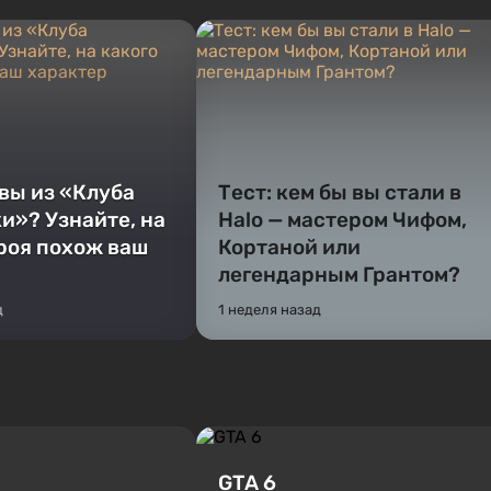
 вы из «Клуба
Тест: кем бы вы стали в
и»? Узнайте, на
Halo — мастером Чифом,
ероя похож ваш
Кортаной или
легендарным Грантом?
д
1 неделя назад
GTA 6