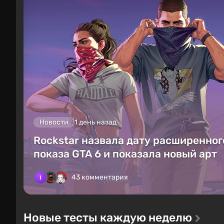
Новости
1 день назад
Rockstar назвала дату расширенног
показа GTA 6 и показала новый арт
43 комментария
Новые тесты каждую неделю