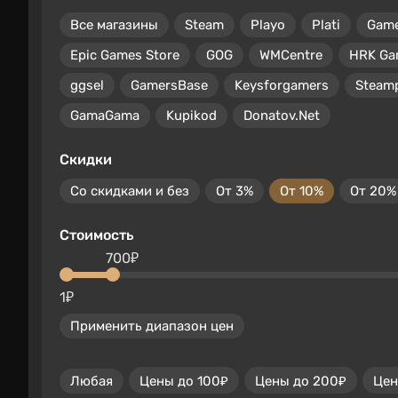
Все магазины
Steam
Playo
Plati
Gam
Epic Games Store
GOG
WMCentre
HRK Ga
ggsel
GamersBase
Keysforgamers
Steam
GamaGama
Kupikod
Donatov.Net
Скидки
Со скидками и без
От 3%
От 10%
От 20%
Стоимость
700₽
1₽
Применить диапазон цен
Любая
Цены до 100₽
Цены до 200₽
Цен