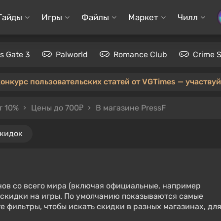
Гайды
Игры
Файлы
Маркет
Чилл
's Gate 3
Palworld
Romance Club
Crime 
конкурс пользовательских статей от VGTimes — участвуйт
т 10%
Цены до 700₽
В магазине PressF
скидок
нов со всего мира (включая официальные, например
е скидки на игры. По умолчанию показываются самые
е фильтры, чтобы искать скидки в разных магазинах, дл