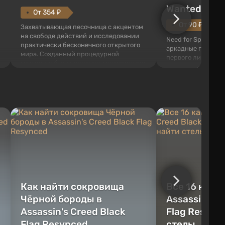
Wanted (201
От 354 ₽
От 90 ₽
Захватывающая песочница с акцентом
на свободе действий и исследовании
Need for Speed: Mo
практически бесконечного открытого
аркадные гонки с 
мира. Созданный процедурной
первого лица. В э
генерацией, он наполнен трехмерными
ждет огромный го
блоками, которые можно
который открыт дл
перерабатывать и создавать
большое количест
предметы, инструменты, оружие, а
объектов, а также
также строить здания и механизмы.
которые готовы на
Игроку дана по...
нарушите правила 
Как найти сокровища
Все 16 камн
Чёрной бороды в
Assassin's C
Assassin's Creed Black
Flag Resync
Flag Resynced
стелы