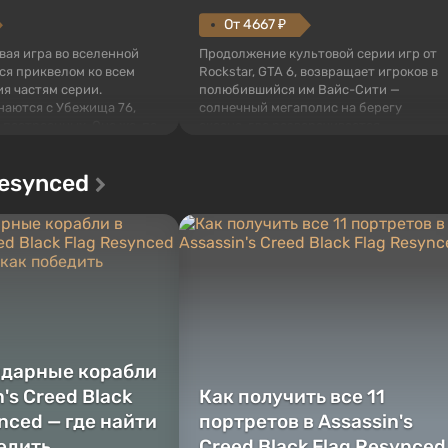
От 4667 ₽
овая игра во вселенной
Продолжение культовой серии игр от
тся приквелом ко всем
Rockstar, GTA 6, возвращает игроков в
я частям серии.
полюбившийся им Вайс-Сити —
наются с Убежища 76,
солнечный мегаполис на берегу
 построенных. Оно же, по
океана, где разворачивается
алистов Vault-Tec,
настоящий боевик в духе лучших
ься первым после того,
фильмов про мафию. В центре
Resynced
у упадут ядерные бомбы.
внимания Люсия и Джейсон — пара
 Fallout...
преступников, попавшая в серьезные
неприятности. И...
ндарные корабли
n's Creed Black
Как получить все 11
nced — где найти
портретов в Assassin's
бедить
Creed Black Flag Resynced