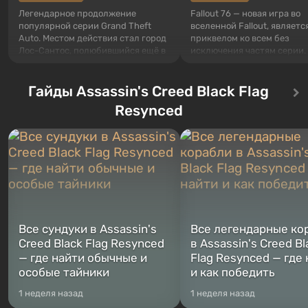
Легендарное продолжение
Fallout 76 — новая игра во
популярной серии Grand Theft
вселенной Fallout, являетс
Auto. Местом действия стал город
приквелом ко всем без
Лос-Сантос, полюбившийся ещё в
исключения частям серии.
Grand Theft Auto: San Andreas .
События начинаются с Уб
Впервые игра расскажет историю
76, первого среди построе
сразу трех персонажей: Майкла,
Гайды Assassin's Creed Black Flag
Оно же, по задумке специа
Тревора и Франклина, между
Vault-Tec, должно открыть
Resynced
которыми вы сможете
первым после того, как на
переключаться в любое время.
Америку упадут ядерные б
Жанр и...
Место действия Fallout...
Все сундуки в Assassin's
Все легендарные ко
Creed Black Flag Resynced
в Assassin's Creed Bl
— где найти обычные и
Flag Resynced — где
особые тайники
и как победить
1 неделя назад
1 неделя назад