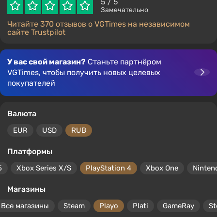
5
/ 5
Замечательно
Читайте 370 отзывов о VGTimes на независимом
сайте Trustpilot
У вас свой магазин?
Станьте партнёром
VGTimes, чтобы получить новых целевых
покупателей
Валюта
EUR
USD
RUB
Платформы
5
Xbox Series X/S
PlayStation 4
Xbox One
Ninten
Магазины
Все магазины
Steam
Playo
Plati
GameRay
S