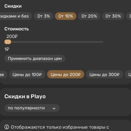
Скидки
кидками и без
От 3%
От 10%
От 20%
От 30%
Стоимость
200₽
1₽
Применить диапазон цен
ая
Цены до 100₽
Цены до 200₽
Цены до 300₽
Ц
Скидки в Playo
Отображаются только избранные товары с