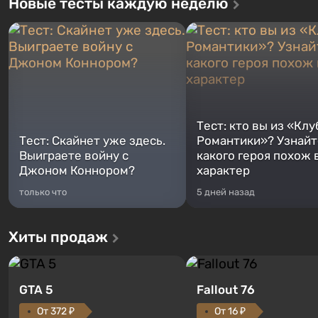
Новые тесты каждую неделю
Тест: кто вы из «Клу
Тест: Скайнет уже здесь.
Романтики»? Узнайте
Выиграете войну с
какого героя похож 
Джоном Коннором?
характер
только что
5 дней назад
Хиты продаж
GTA 5
Fallout 76
От 372 ₽
От 16 ₽