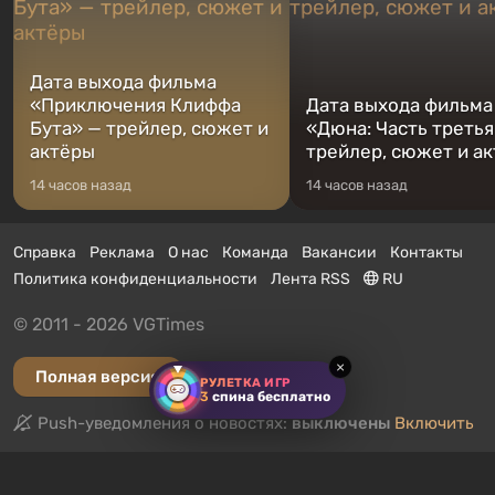
Дата выхода фильма
«Приключения Клиффа
Дата выхода фильма
Бута» — трейлер, сюжет и
«Дюна: Часть третья
актёры
трейлер, сюжет и а
14 часов назад
14 часов назад
Справка
Реклама
О нас
Команда
Вакансии
Контакты
Политика конфиденциальности
Лента RSS
RU
© 2011 - 2026 VGTimes
×
Полная версия
РУЛЕТКА ИГР
3
спина бесплатно
Push-уведомления о новостях:
выключены
Включить