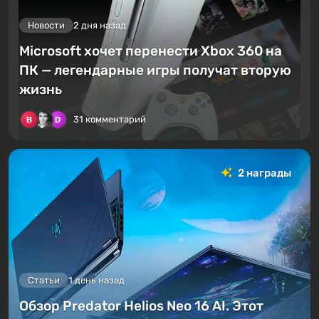
Новости
2 дня назад
Microsoft хочет перенести Xbox 360 на
ПК — легендарные игры получат вторую
жизнь
31 комментарий
2 награды
Статьи
1 день назад
Обзор Predator Helios Neo 16 AI. Этот