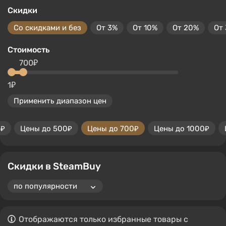
Скидки
Со скидками и без
От 3%
От 10%
От 20%
От
Стоимость
700₽
1₽
Применить диапазон цен
0₽
Цены до 500₽
Цены до 700₽
Цены до 1000₽
Скидки в SteamBuy
Отображаются только избранные товары с