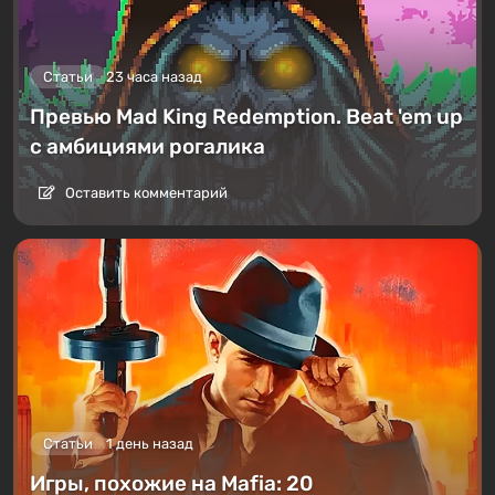
Статьи
23 часа назад
Превью Mad King Redemption. Beat 'em up
с амбициями рогалика
Оставить комментарий
Статьи
1 день назад
Игры, похожие на Mafia: 20