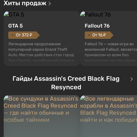
Хиты продаж
GTA 5
Fallout 76
От 372 ₽
От 16 ₽
Легендарное продолжение
Fallout 76 — новая игра во
популярной серии Grand Theft
вселенной Fallout, являетс
Auto. Местом действия стал город
приквелом ко всем без
Лос-Сантос, полюбившийся ещё в
исключения частям серии.
Grand Theft Auto: San Andreas .
События начинаются с Уб
Впервые игра расскажет историю
76, первого среди построе
сразу трех персонажей: Майкла,
Гайды Assassin's Creed Black Flag
Оно же, по задумке специа
Тревора и Франклина, между
Vault-Tec, должно открыть
Resynced
которыми вы сможете
первым после того, как на
переключаться в любое время.
Америку упадут ядерные б
Жанр и...
Место действия Fallout...