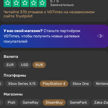
5
/ 5
Замечательно
Читайте 370 отзывов о VGTimes на независимом
сайте Trustpilot
У вас свой магазин?
Станьте партнёром
VGTimes, чтобы получить новых целевых
покупателей
Валюта
EUR
USD
RUB
Платформы
5
Xbox Series X/S
PlayStation 4
Xbox One
Ninten
Магазины
o
Plati
GameRay
SteamBuy
GamePark
Zaka-Za