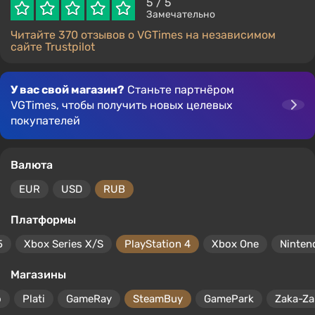
5
/ 5
Замечательно
Читайте 370 отзывов о VGTimes на независимом
сайте Trustpilot
У вас свой магазин?
Станьте партнёром
VGTimes, чтобы получить новых целевых
покупателей
Валюта
EUR
USD
RUB
Платформы
5
Xbox Series X/S
PlayStation 4
Xbox One
Ninten
Магазины
o
Plati
GameRay
SteamBuy
GamePark
Zaka-Za