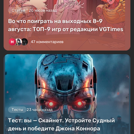
Статьи
20 часов назад
Во что поиграть на выходных 8-9
августа: ТОП-9 игр от редакции VGTimes
47 комментариев
Тесты
23 часа назад
Тест: вы — Скайнет. Устройте Судный
день и победите Джона Коннора