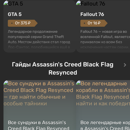
GTA 5
Fallout 76
От 375 ₽
От 16 ₽
Легендарное продолжение
Fallout 76 — новая игра во
популярной серии Grand Theft
вселенной Fallout, являетс
Auto. Местом действия стал город
приквелом ко всем без
Лос-Сантос, полюбившийся ещё в
исключения частям серии.
Grand Theft Auto: San Andreas .
События начинаются с Уб
Впервые игра расскажет историю
76, первого среди построе
сразу трех персонажей: Майкла,
Гайды Assassin's Creed Black Flag
Оно же, по задумке специа
Тревора и Франклина, между
Vault-Tec, должно открыть
Resynced
которыми вы сможете
первым после того, как на
переключаться в любое время.
Америку упадут ядерные б
Жанр и...
Место действия Fallout...
Все сундуки в Assassin's
Все легендарные ко
Creed Black Flag Resynced
в Assassin's Creed Bl