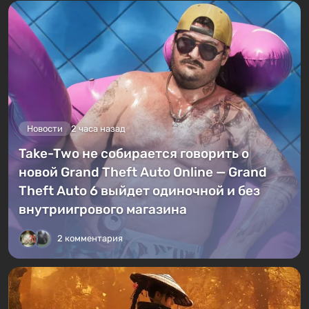
Новости
2 часа назад
Take-Two не собирается говорить о
новой Grand Theft Auto Online — Grand
Theft Auto 6 выйдет одиночной и без
внутриигрового магазина
2 комментария