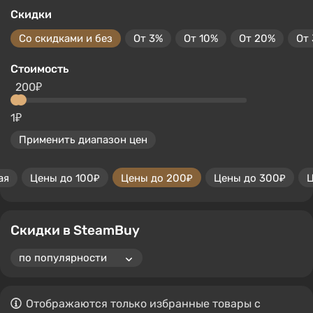
Скидки
Со скидками и без
От 3%
От 10%
От 20%
От
Стоимость
200₽
1₽
Применить диапазон цен
ая
Цены до 100₽
Цены до 200₽
Цены до 300₽
Ц
Скидки в SteamBuy
Отображаются только избранные товары с