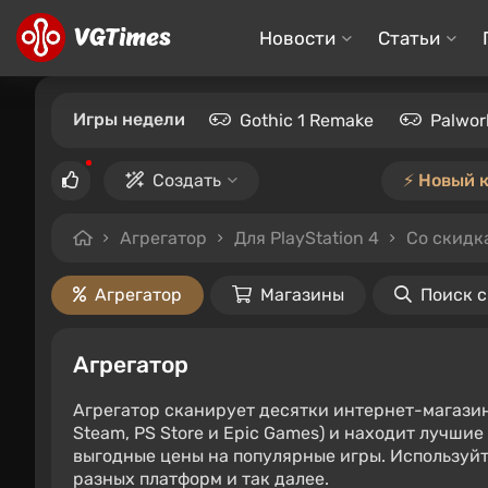
Новости
Статьи
Игры недели
Gothic 1 Remake
Palwor
Создать
⚡️ Новый 
Агрегатор
Для PlayStation 4
Со скидк
Агрегатор
Магазины
Поиск 
Агрегатор
Агрегатор сканирует десятки интернет-магази
Steam, PS Store и Epic Games) и находит лучши
выгодные цены на популярные игры. Используйт
разных платформ и так далее.