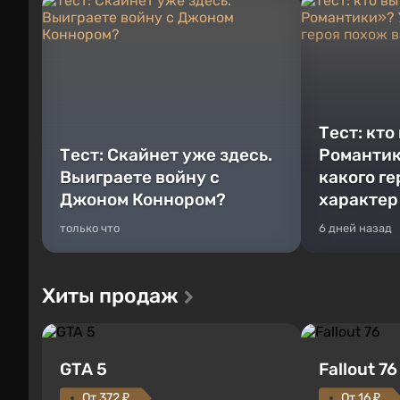
Тест: кто
Тест: Скайнет уже здесь.
Романтик
Выиграете войну с
какого г
Джоном Коннором?
характер
только что
6 дней назад
Хиты продаж
GTA 5
Fallout 76
От 372 ₽
От 16 ₽