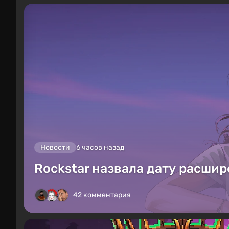
Новости
6 часов назад
Rockstar назвала дату расшир
42 комментария