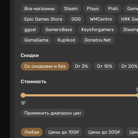
Все магазины
Steam
Playo
Plati
Gam
Epic Games Store
GOG
WMCentre
HRK Ga
ggsel
GamersBase
Keysforgamers
Steam
GamaGama
Kupikod
Donatov.Net
Скидки
Со скидками и без
От 3%
От 10%
От 20%
Стоимость
1₽
Применить диапазон цен
Любая
Цены до 100₽
Цены до 200₽
Цен