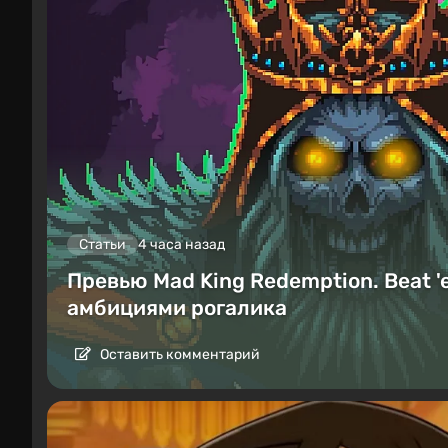
Статьи
4 часа назад
Превью Mad King Redemption. Beat '
амбициями рогалика
Оставить комментарий