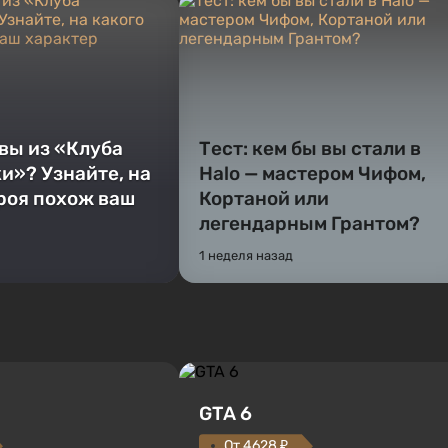
 вы из «Клуба
Тест: кем бы вы стали в
и»? Узнайте, на
Halo — мастером Чифом,
ероя похож ваш
Кортаной или
легендарным Грантом?
1 неделя назад
GTA 6
От 4628 ₽