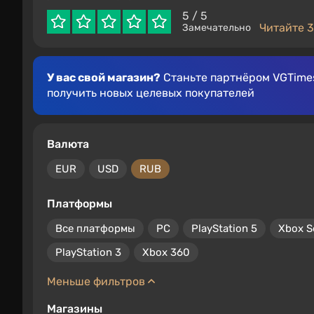
5
/ 5
Читайте 3
Замечательно
У вас свой магазин?
Станьте партнёром VGTimes
получить новых целевых покупателей
Валюта
EUR
USD
RUB
Платформы
Все платформы
PC
PlayStation 5
Xbox S
PlayStation 3
Xbox 360
Меньше фильтров
Магазины