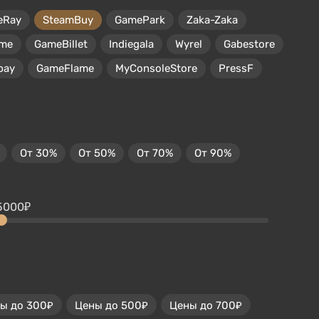
eRay
SteamBuy
GamePark
Zaka-Zaka
me
GameBillet
Indiegala
Wyrel
Gabestore
pay
GameFlame
MyConsoleStore
PressF
От 30%
От 50%
От 70%
От 90%
5000₽
ы до 300₽
Цены до 500₽
Цены до 700₽