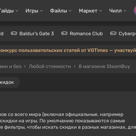
Гайды
Игры
Файлы
Маркет
Чилл
ld
Baldur's Gate 3
Romance Club
Cyberp
конкурс пользовательских статей от VGTimes — участвуйт
ами и без
Любой стоимости
В магазине SteamBuy
скидок
нов со всего мира (включая официальные, например
е скидки на игры. По умолчанию показываются самые
е фильтры, чтобы искать скидки в разных магазинах, дл