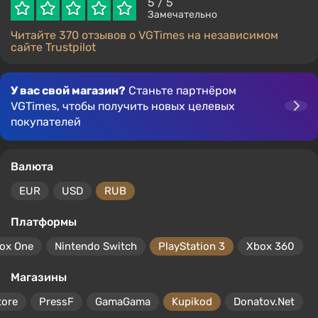
5
/ 5
Замечательно
Читайте 370 отзывов о VGTimes на независимом
сайте Trustpilot
У вас свой магазин?
Станьте партнёром
VGTimes, чтобы получить новых целевых
покупателей
Валюта
EUR
USD
RUB
Платформы
ox One
Nintendo Switch
PlayStation 3
Xbox 360
Магазины
tore
PressF
GamaGama
Kupikod
Donatov.Net