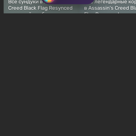
Все сундуки в Assassin's
Все легендарные ко
Creed Black Flag Resynced
в Assassin's Creed Bl
— где найти обычные и
Flag Resynced — где
особые тайники
и как победить
2 недели назад
2 недели назад
Бесплатные раздачи
В Steam можно бесп
Халява: в EGS началась
забрать в библиотек
бесплатная раздача
хоррор-шутер SCP:
хоррора Cat Named Mojave
ReEnter
38 минут назад
1 день назад