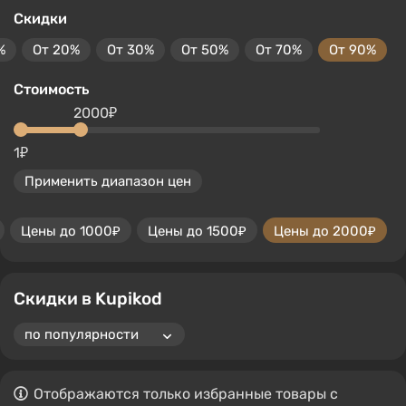
Скидки
%
От 20%
От 30%
От 50%
От 70%
От 90%
Стоимость
2000₽
1₽
Применить диапазон цен
Цены до 1000₽
Цены до 1500₽
Цены до 2000₽
Скидки в Kupikod
Отображаются только избранные товары с