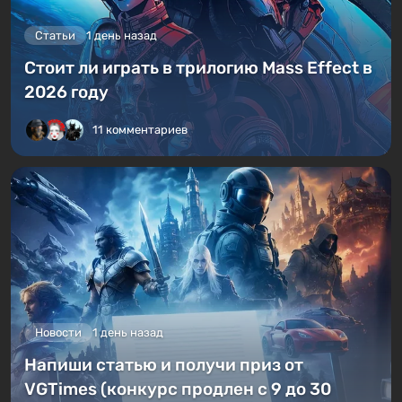
Статьи
1 день назад
Стоит ли играть в трилогию Mass Effect в
2026 году
11 комментариев
Новости
1 день назад
Напиши статью и получи приз от
VGTimes (конкурс продлен с 9 до 30