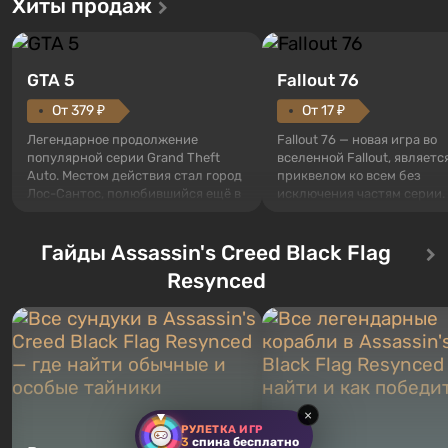
Хиты продаж
GTA 5
Fallout 76
От 379 ₽
От 17 ₽
Легендарное продолжение
Fallout 76 — новая игра во
популярной серии Grand Theft
вселенной Fallout, являетс
Auto. Местом действия стал город
приквелом ко всем без
Лос-Сантос, полюбившийся ещё в
исключения частям серии.
Grand Theft Auto: San Andreas .
События начинаются с Уб
Впервые игра расскажет историю
76, первого среди построе
сразу трех персонажей: Майкла,
Гайды Assassin's Creed Black Flag
Оно же, по задумке специа
Тревора и Франклина, между
Vault-Tec, должно открыть
Resynced
которыми вы сможете
первым после того, как на
переключаться в любое время.
Америку упадут ядерные б
Жанр и...
Место действия Fallout...
×
РУЛЕТКА ИГР
3
спина бесплатно