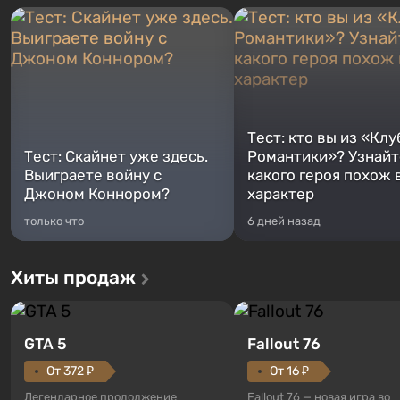
Тест: кто вы из «Клу
Тест: Скайнет уже здесь.
Романтики»? Узнайте
Выиграете войну с
какого героя похож 
Джоном Коннором?
характер
только что
6 дней назад
Хиты продаж
GTA 5
Fallout 76
От 372 ₽
От 16 ₽
Легендарное продолжение
Fallout 76 — новая игра во