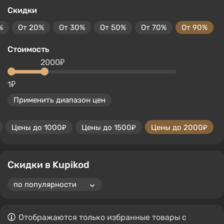
Скидки
%
От 20%
От 30%
От 50%
От 70%
От 90%
Стоимость
2000₽
1₽
Применить диапазон цен
Цены до 1000₽
Цены до 1500₽
Цены до 2000₽
Скидки в Kupikod
Отображаются только избранные товары с