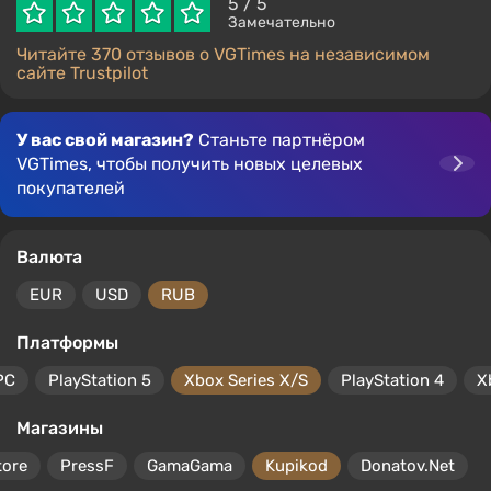
5
/ 5
Замечательно
Читайте 370 отзывов о VGTimes на независимом
сайте Trustpilot
У вас свой магазин?
Станьте партнёром
VGTimes, чтобы получить новых целевых
покупателей
Валюта
EUR
USD
RUB
Платформы
PC
PlayStation 5
Xbox Series X/S
PlayStation 4
X
Магазины
tore
PressF
GamaGama
Kupikod
Donatov.Net