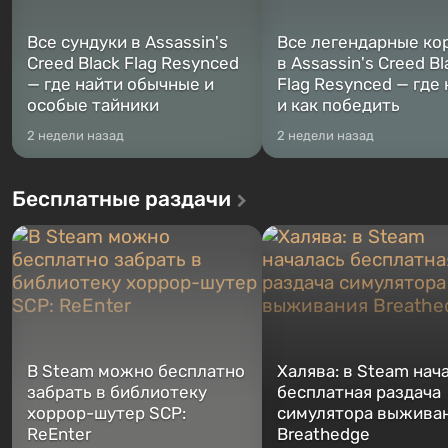
Все сундуки в Assassin's
Все легендарные ко
Creed Black Flag Resynced
в Assassin's Creed Bl
— где найти обычные и
Flag Resynced — где
особые тайники
и как победить
2 недели назад
2 недели назад
Бесплатные раздачи
В Steam можно бесплатно
Халява: в Steam нач
забрать в библиотеку
бесплатная раздача
хоррор-шутер SCP:
симулятора выжива
ReEnter
Breathedge