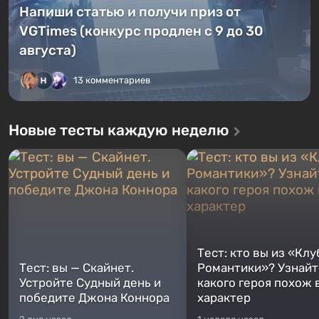
Напиши статью и получи приз от
VGTimes (конкурс продлен с 9 до 30
августа)
13 комментариев
Новые тесты каждую неделю
Тест: кто вы из «Клу
Тест: вы — Скайнет.
Романтики»? Узнайте
Устройте Судный день и
какого героя похож 
победите Джона Коннора
характер