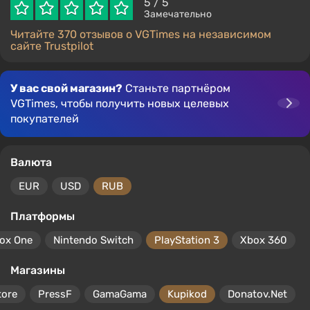
5
/ 5
Замечательно
Читайте 370 отзывов о VGTimes на независимом
сайте Trustpilot
У вас свой магазин?
Станьте партнёром
VGTimes, чтобы получить новых целевых
покупателей
Валюта
EUR
USD
RUB
Платформы
ox One
Nintendo Switch
PlayStation 3
Xbox 360
Магазины
tore
PressF
GamaGama
Kupikod
Donatov.Net