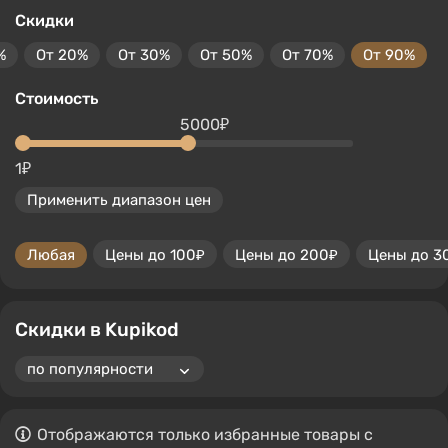
Скидки
%
От 20%
От 30%
От 50%
От 70%
От 90%
Стоимость
5000₽
1₽
Применить диапазон цен
Любая
Цены до 100₽
Цены до 200₽
Цены до 3
Скидки в Kupikod
Отображаются только избранные товары с