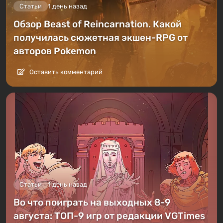
Статьи
1 день назад
Обзор Beast of Reincarnation. Какой
получилась сюжетная экшен-RPG от
авторов Pokemon
Оставить комментарий
Статьи
1 день назад
Во что поиграть на выходных 8-9
августа: ТОП-9 игр от редакции VGTimes