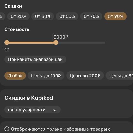
Скидки
%
От 20%
От 30%
От 50%
От 70%
От 90%
Стоимость
5000₽
1₽
Применить диапазон цен
Любая
Цены до 100₽
Цены до 200₽
Цены до 3
Скидки в Kupikod
Отображаются только избранные товары с