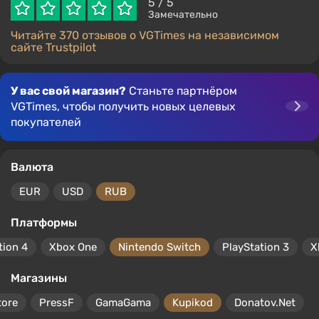
5
/ 5
Замечательно
Читайте 370 отзывов о VGTimes на независимом
сайте Trustpilot
У вас свой магазин?
Станьте партнёром
VGTimes, чтобы получить новых целевых
покупателей
Валюта
EUR
USD
RUB
Платформы
tion 4
Xbox One
Nintendo Switch
PlayStation 3
X
Магазины
tore
PressF
GamaGama
Kupikod
Donatov.Net